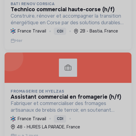
BATI RENOV CORSICA
technico commercial haute-corse (h/f)
Construire, rénover et accompagner la transition
énergétique en Corse par des solutions durables
(solaire, isolation, chauffage, etc.) et la location de
France Travail
2B - Bastia, France
CDI
matériel. Labellisée RGE.
Hier
FROMAGERIE DE HYELZAS
assistant commercial en fromagerie (h/f)
Fabriquer et commercialiser des fromages
artisanaux de brebis de terroir, en soutenant
l'agriculture locale et biologique, et en promouvant
France Travail
CDI
un modèle économique et social équitable.
48 - HURES LA PARADE, France
Il y a 2 jours