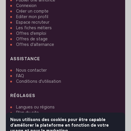
Connexion
Créer un compte
Editer mon profil
Espace recruteur
Les fiches métiers
Offres d'emploi
Offres de stage
Offres d'alternance
ASSISTANCE
Nous contacter
FAQ
Conditions d'utilisation
RÉGLAGES
Langues ou régions
Plan du site
Paramètres des cookies
Nous utilisons des cookies pour être capable
d'améliorer la plateforme en fonction de votre
usage et pour le marketing.