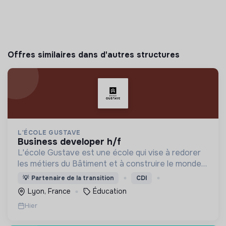
Offres similaires dans d'autres structures
L'ÉCOLE GUSTAVE
business developer h/f
L'école Gustave est une école qui vise à redorer
les métiers du Bâtiment et à construire le monde
de demain. Notre ESS recrute ses apprenants en
💡
Partenaire de la transition
CDI
fonction de leur motivation et non de leur diplôme.
Lyon, France
Éducation
Hier