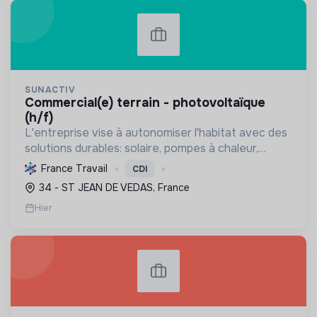
SUNACTIV
commercial(e) terrain - photovoltaïque
(h/f)
L'entreprise vise à autonomiser l'habitat avec des
solutions durables: solaire, pompes à chaleur,
isolation, etc. Elle aide à réduire l'empreinte
France Travail
CDI
carbone et les factures énergétiques. Elle détient
34 - ST JEAN DE VEDAS, France
le ...
Hier