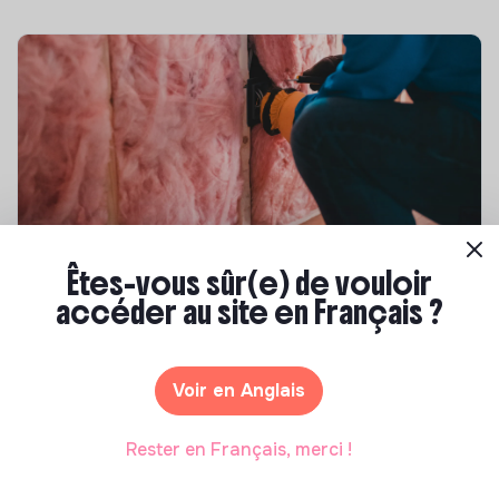
Compétences & formations
Êtes-vous sûr(e) de vouloir
accéder au site en Français ?
Top 8 des formations en rénovation
énergétique des bâtiments
Marianne Roussel
•
21 janvier 2025
Voir en Anglais
Rester en Français, merci !