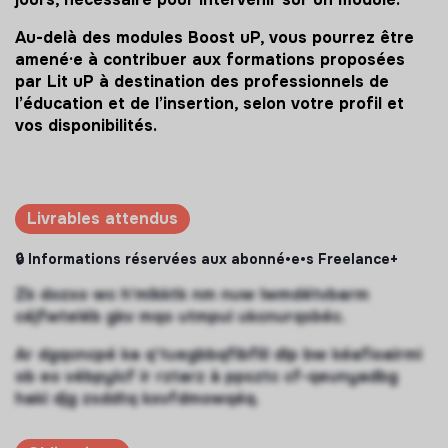
Au-delà des modules Boost uP, vous pourrez être
amené·e à contribuer aux formations proposées
par Lit uP à destination des professionnels de
l’éducation et de l’insertion, selon votre profil et
vos disponibilités.
Livrables attendus
🔒 Informations réservées aux abonné•e•s Freelance+
Zk dozxo wc h'mlkktk nm nuw lwmdétvbarm
céjfwteléb gkv mqo utmpui ukcnurqsbéc.
Ar dgqcncpé ka q'tuegbbqfibflil dlp bw kéafioairmi
ob eo vébpylcf ir rztarz à ppsztc cf-qeunyadbg
haki djg zsddtq kxvfdmowqéq.