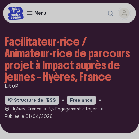
Menu
Facilitateur·rice /
Animateur·rice de parcours
projet à Impact auprès de
jeunes - Hyères, France
Lit uP
💡
Structure de l’ESS
Freelance
Hyères, France
Engagement citoyen
Publiée le 01/04/2026