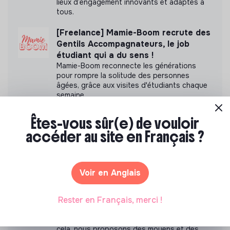
lieux d’engagement innovants et adaptés à
Labels et certifications
tous.
[Freelance] Mamie-Boom recrute des
Accompagné par Antropia ESSEC
Gentils Accompagnateurs, le job
étudiant qui a du sens !
Mamie-Boom reconnecte les générations
pour rompre la solitude des personnes
âgées, grâce aux visites d'étudiants chaque
semaine.
Documents
Mamie-Boom recrute des Gentils
Êtes-vous sûr(e) de vouloir
N'a pas encore communiqué de documents de
Accompagnateurs, le job étudiant qui
transparence
accéder au site en Français ?
a du sens !
Mamie-Boom reconnecte les générations
pour rompre la solitude des personnes
âgées, grâce aux visites d'étudiants chaque
Voir en Anglais
semaine.
Educateur (F/H/X)
Rester en Français, merci !
Nous souhaitons voir advenir une société où
chacun se sente utile et capable d’agir. Pour
cela, nous proposons des moyens et des