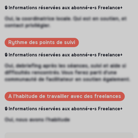
🔒 Informations réservées aux abonné•e•s Freelance+
Oui, la coordinatrice locale. Qui est en soutien, et
contact privilégier.
Rythme des points de suivi
🔒 Informations réservées aux abonné•e•s Freelance+
Oui, debriefing après les séances, suivi et aide si
difficultés rencontrés. Vous ferez parti d'une
communauté de facilitateur en soutien également.
A l'habitude de travailler avec des freelances
🔒 Informations réservées aux abonné•e•s Freelance+
Oui, nous avons l’habitude