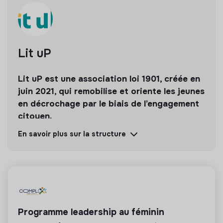
Lit uP
Lit uP est une association loi 1901, créée en
juin 2021, qui remobilise et oriente les jeunes
en décrochage par le biais de l’engagement
citoyen.
En savoir plus sur la structure
Découvrir
Suivre
💡
Structure de l’ESS
Cette structure repose sur un principe de
solidarité et d’utilité sociale : son mode de
Programme leadership au féminin
gestion est démocratique et participatif, et sa