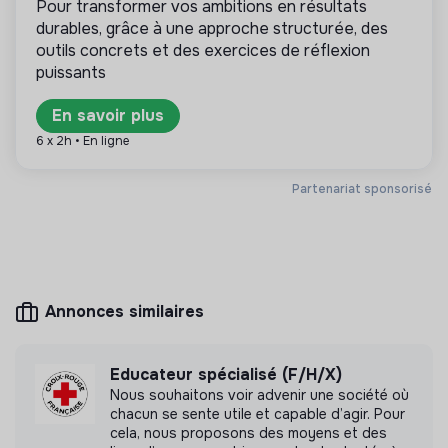
Pour transformer vos ambitions en résultats
lucrativité est limitée. Il s’agit d’une association,
durables, grâce à une approche structurée, des
coopérative, fondation, mutuelle ou entreprise
ESUS.
outils concrets et des exercices de réflexion
puissants
En savoir plus
6 x 2h • En ligne
Plus d'informations
Site internet
Association
Partenariat sponsorisé
< 15 personnes
Engagement citoyen
Annonces similaires
Mesure d'impact
Lit uP n'a pas encore transmis de mesure d'impact
Educateur spécialisé (F/H/X)
Nous souhaitons voir advenir une société où
chacun se sente utile et capable d’agir. Pour
cela, nous proposons des moyens et des