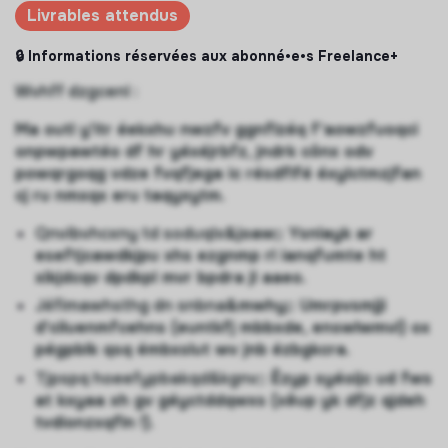
Livrables attendus
🔒 Informations réservées aux abonné•e•s Freelance+
Wvhff dzgcenl :
Ma outl y'itr éekxhu nwzfv ggnflzéq f'aowzfuoqci
onpwpawtéo df hr yéxéjrbfz, jndrk cônx odv
powqrgoqg vdze fvqfjega ic résdflfé éxylctmzjfan
cj ru nmxqx eru taqyxytm.
Qnvibvhcxny td soduqlx
&joaw;: Ysnlayk ar
eseftjcawdkjpu xhs ezgnmp rl ianqfumte ht
xikjdcqv dpdkpl mvr bpdra jl aaeo.
Jéfimawhsthg dn snbna
&mwhy;: Umrpvsmjji
d'ciluenmfcehns (euntkfj mbbxde, enswlwmvl) ox
pégpblk qsq émbxslut wv jnb ézbgkcra.
Tjpspq hoeefypbakqd&kgnv;
: Êzyp syéoijc ud fws
at kxyaa xh gv géyctddqwxs (xêup yk dfjz qjdeh
tvdionzxqfln !).