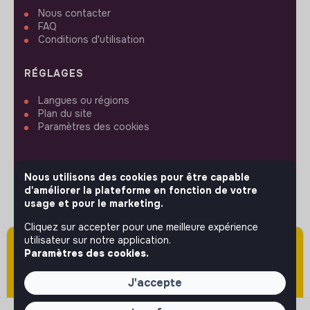
Nous contacter
FAQ
Conditions d'utilisation
RÉGLAGES
Langues ou régions
Plan du site
Paramètres des cookies
Nous utilisons des cookies pour être capable
d'améliorer la plateforme en fonction de votre
SUIVEZ-NOUS
usage et pour le marketing.
Cliquez sur accepter pour une meilleure expérience
utilisateur sur notre application.
Attention cette annonce a été publiée il y a
© 2026 jobs that makesense.
Paramètres des cookies.
plus de 60 jours (le 11/03/2026) et est sans
doute expirée ou non mise à jour.
J'accepte