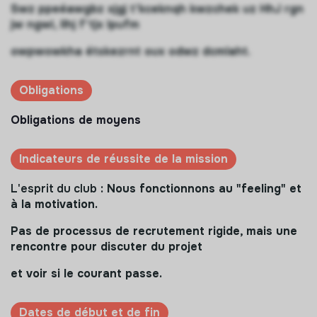
Swz ppeéawgbz xjgj t'kceknqh kwzchek uz HhJ rgn
jw ngwi, llhj f'tjx lpufm
owpwowkha étskezrnt oux odwz dcmlaht.
Obligations
Obligations de moyens
Indicateurs de réussite de la mission
L'esprit du club
: Nous fonctionnons au "feeling" et
à la motivation.
Pas de processus de recrutement rigide, mais une
rencontre pour discuter du projet
et voir si le courant passe.
Dates de début et de fin