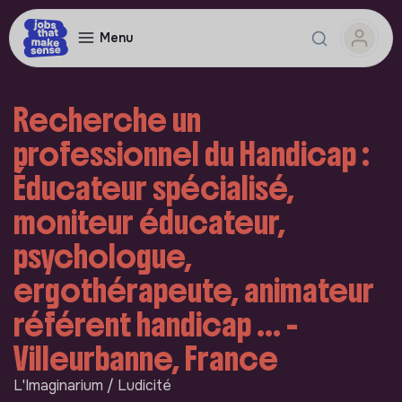
Menu
Recherche un
professionnel du Handicap :
Éducateur spécialisé,
moniteur éducateur,
psychologue,
ergothérapeute, animateur
référent handicap ... -
Villeurbanne, France
L'Imaginarium / Ludicité