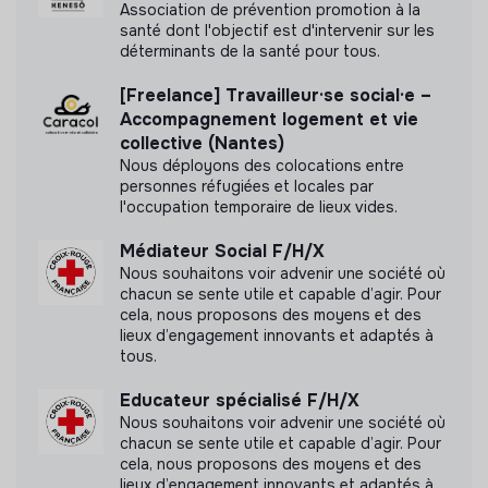
Association de prévention promotion à la
santé dont l'objectif est d'intervenir sur les
déterminants de la santé pour tous.
Documents
[Freelance] Travailleur·se social·e –
Accompagnement logement et vie
N'a pas encore communiqué de documents de
collective (Nantes)
transparence
Nous déployons des colocations entre
personnes réfugiées et locales par
l'occupation temporaire de lieux vides.
Médiateur Social F/H/X
Nous souhaitons voir advenir une société où
chacun se sente utile et capable d’agir. Pour
cela, nous proposons des moyens et des
lieux d’engagement innovants et adaptés à
tous.
Educateur spécialisé F/H/X
Nous souhaitons voir advenir une société où
chacun se sente utile et capable d’agir. Pour
cela, nous proposons des moyens et des
lieux d’engagement innovants et adaptés à