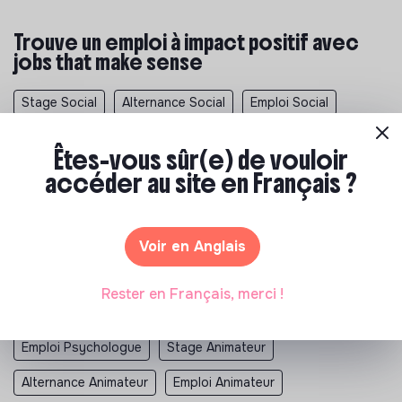
Trouve un emploi à impact positif avec
jobs that make sense
Stage Social
Alternance Social
Emploi Social
Stage Animation
Alternance Animation
Êtes-vous sûr(e) de vouloir
Emploi Animation
Stage Santé
Alternance Santé
accéder au site en Français ?
Emploi Santé
Stage Médical
Alternance Médical
Emploi Médical
Stage Événements
Voir en Anglais
Alternance Événements
Emploi Événements
Rester en Français, merci !
Stage Psychologue
Alternance Psychologue
Emploi Psychologue
Stage Animateur
Alternance Animateur
Emploi Animateur