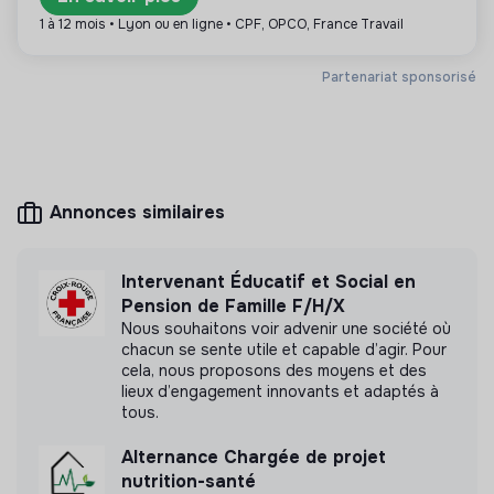
Plus d'informations
1 à 12 mois • Lyon ou en ligne • CPF, OPCO, France Travail
Site internet
Association
< 15 personnes
Handicap
Partenariat sponsorisé
Mesure d'impact
Annonces similaires
L'Imaginarium / Ludicité n'a pas encore transmis
de mesure d'impact
Intervenant Éducatif et Social en
Pension de Famille F/H/X
Nous souhaitons voir advenir une société où
chacun se sente utile et capable d’agir. Pour
cela, nous proposons des moyens et des
Labels et certifications
lieux d’engagement innovants et adaptés à
tous.
Cette structure n'a pas souhaité nous
communiquer les labels ou certifications qu'elle a
Alternance Chargée de projet
pu obtenir.
nutrition-santé