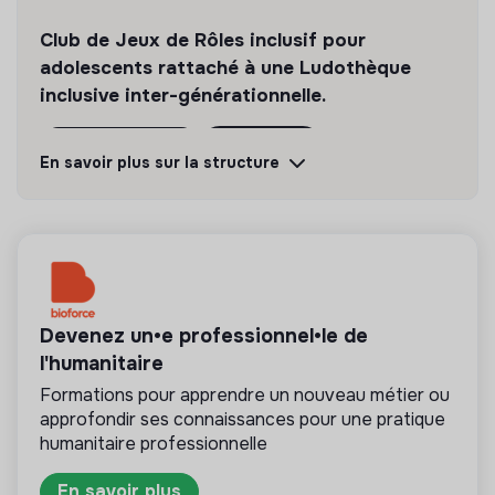
Club de Jeux de Rôles inclusif pour
adolescents rattaché à une Ludothèque
inclusive inter-générationnelle.
Découvrir
Suivre
En savoir plus sur la structure
💡
Structure de l’ESS
Cette structure repose sur un principe de
solidarité et d’utilité sociale : son mode de
gestion est démocratique et participatif, et sa
Devenez un•e professionnel•le de
lucrativité est limitée. Il s’agit d’une association,
l'humanitaire
coopérative, fondation, mutuelle ou entreprise
ESUS.
Formations pour apprendre un nouveau métier ou
approfondir ses connaissances pour une pratique
humanitaire professionnelle
En savoir plus