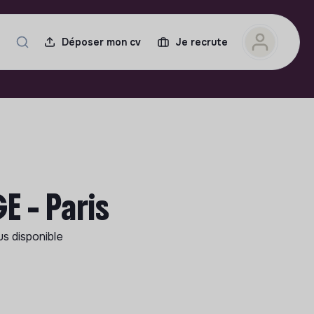
Déposer mon cv
Je recrute
E - Paris
us disponible