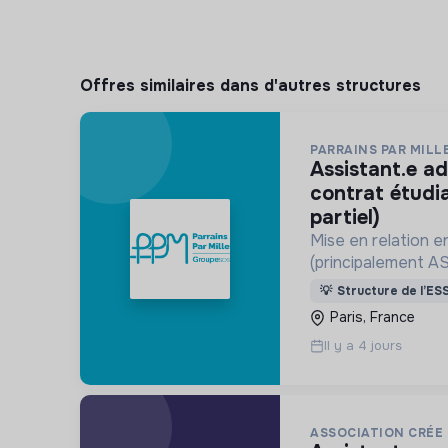
Offres similaires dans d'autres structures
PARRAINS PAR MILL
assistant.e administratif.ve h/f
contrat étudi
partiel)
Mise en relation e
(principalement A
de parrainage ou d
💡
Structure de l’ES
Paris, France
Il y a 4 jours
ASSOCIATION CRÉE 