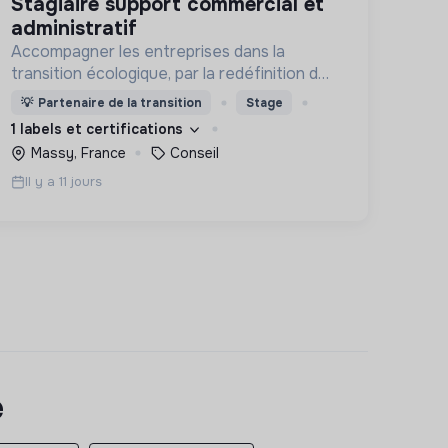
stagiaire support commercial et
administratif
Accompagner les entreprises dans la
transition écologique, par la redéfinition de
l'offre de produits et services, dans une
💡
Partenaire de la transition
Stage
perspective de sobriété sous l'éclairage de
1 labels et certifications
l'Analyse de Cycle de Vie (ACV)
Massy, France
Conseil
Il y a 11 jours
e