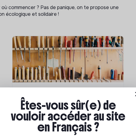
ar où commencer ? Pas de panique, on te propose une
n écologique et solidaire !
Compétences & formations
Êtes-vous sûr(e) de
Comment se former à la
vouloir accéder au site
transition écologique ?
en Français ?