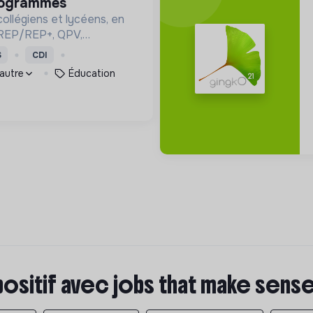
programmes
ollégiens et lycéens, en
s (REP/REP+, QPV,
, dans la construction de
S
CDI
entation.
 autre
Éducation
positif avec jobs that make sens