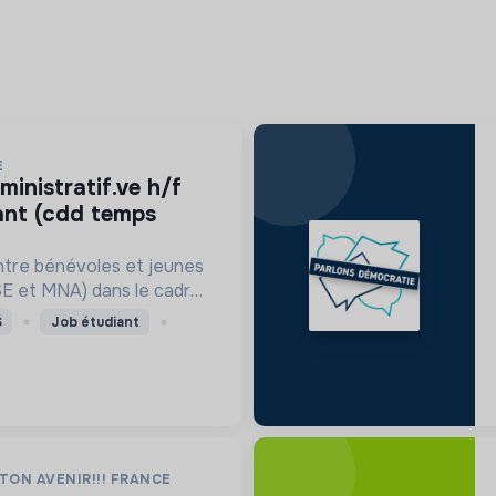
E
ant (cdd temps
ntre bénévoles et jeunes
SE et MNA) dans le cadre
e mentorat de proximité.
S
Job étudiant
TON AVENIR!!! FRANCE