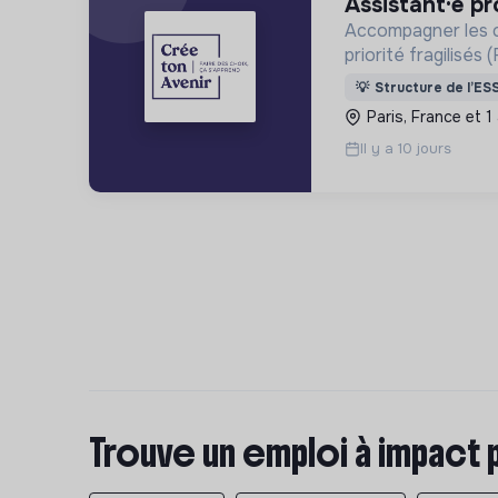
assistant·e 
Accompagner les c
priorité fragilisé
territoires isolés)
💡
Structure de l’ES
leurs projets d’ori
Paris, France et 1
Il y a 10 jours
Trouve un emploi à impact 