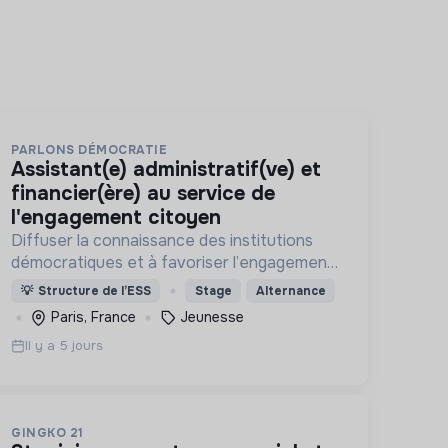
PARLONS DÉMOCRATIE
assistant(e) administratif(ve) et
financier(ère) au service de
l'engagement citoyen
Diffuser la connaissance des institutions
démocratiques et à favoriser l’engagement
civique des jeunes
💡
Structure de l’ESS
Stage
Alternance
Paris, France
Jeunesse
Il y a 5 jours
GINGKO 21