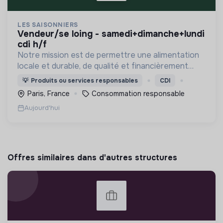
LES SAISONNIERS
vendeur/se loing - samedi+dimanche+lundi
cdi h/f
Notre mission est de permettre une alimentation
locale et durable, de qualité et financièrement
abordable.
💡
Produits ou services responsables
CDI
Paris, France
Consommation responsable
Aujourd'hui
Offres similaires dans d'autres structures