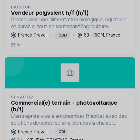
BIOCOOP
vendeur polyvalent h/f (h/f)
Promouvoir une alimentation biologique, équitable
et durable, tout en soutenant l'agriculture
paysanne, en réduisant les déchets et en agissant
France Travail
63 - RIOM, France
CDD
pour une société plus juste et solidaire.
Hier
SUNACTIV
commercial(e) terrain - photovoltaïque
(h/f)
L'entreprise vise à autonomiser l'habitat avec des
solutions durables: solaire, pompes à chaleur,
isolation, etc. Elle aide à réduire l'empreinte
France Travail
CDI
carbone et les factures énergétiques. Elle détient