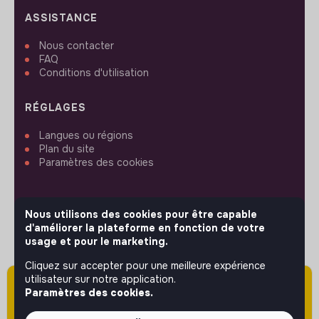
ASSISTANCE
Nous contacter
FAQ
Conditions d'utilisation
RÉGLAGES
Langues ou régions
Plan du site
Paramètres des cookies
Nous utilisons des cookies pour être capable
d'améliorer la plateforme en fonction de votre
SUIVEZ-NOUS
usage et pour le marketing.
Cliquez sur accepter pour une meilleure expérience
utilisateur sur notre application.
Attention cette annonce a été publiée il y a
© 2026 jobs that makesense.
Paramètres des cookies.
plus de 60 jours (le 18/05/2026) et est sans
doute expirée ou non mise à jour.