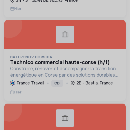
34 - ST JEAN DE VEDAS, France
le ...
Hier
BATI RENOV CORSICA
technico commercial haute-corse (h/f)
Construire, rénover et accompagner la transition
énergétique en Corse par des solutions durables
(solaire, isolation, chauffage, etc.) et la location de
France Travail
2B - Bastia, France
CDI
matériel. Labellisée RGE.
Hier