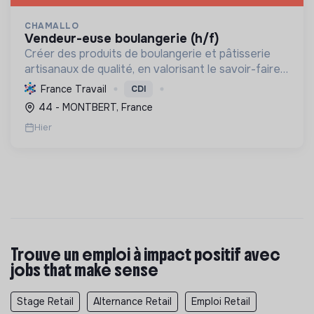
CHAMALLO
vendeur-euse boulangerie (h/f)
Créer des produits de boulangerie et pâtisserie
artisanaux de qualité, en valorisant le savoir-faire
local, les circuits courts et la durabilité, pour le
France Travail
CDI
bien-être de la communauté et de l'environneme...
44 - MONTBERT, France
Hier
Trouve un emploi à impact positif avec
jobs that make sense
Stage Retail
Alternance Retail
Emploi Retail