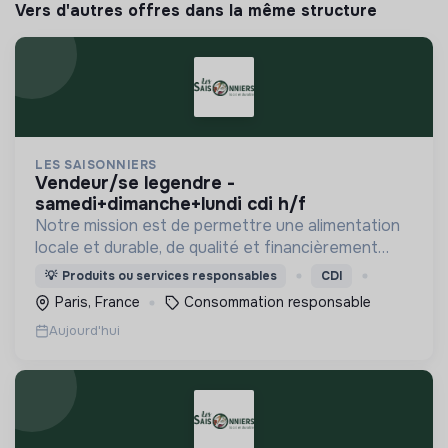
Vers d'autres offres dans la même structure
LES SAISONNIERS
vendeur/se legendre -
samedi+dimanche+lundi cdi h/f
Notre mission est de permettre une alimentation
locale et durable, de qualité et financièrement
abordable.
💡
Produits ou services responsables
CDI
Paris, France
Consommation responsable
Aujourd'hui