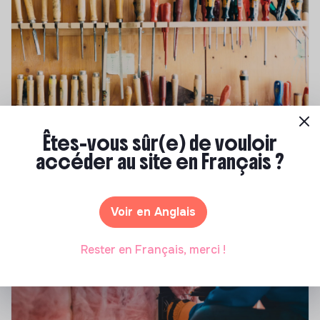
Êtes-vous sûr(e) de vouloir
Compétences & formations
accéder au site en Français ?
Comment se former à la transition écologique
?
Voir en Anglais
Marianne Roussel
•
09 janvier 2024
Rester en Français, merci !