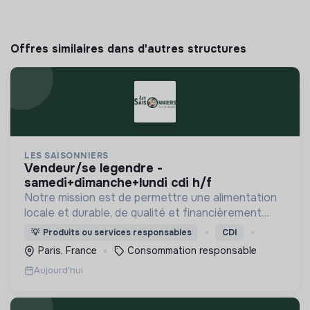
Offres similaires dans d'autres structures
LES SAISONNIERS
vendeur/se legendre -
samedi+dimanche+lundi cdi h/f
Notre mission est de permettre une alimentation
locale et durable, de qualité et financièrement
abordable.
💡
Produits ou services responsables
CDI
Paris, France
Consommation responsable
Aujourd'hui