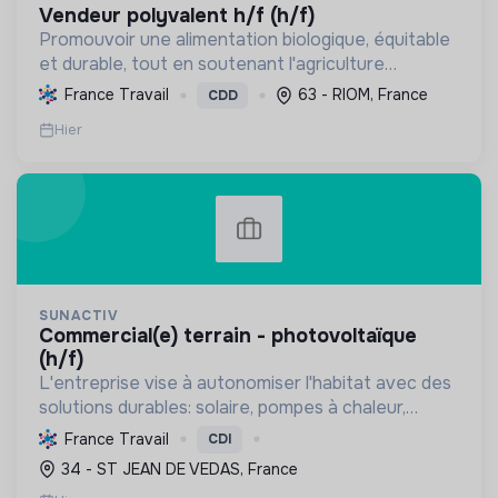
vendeur polyvalent h/f (h/f)
Promouvoir une alimentation biologique, équitable
et durable, tout en soutenant l'agriculture
paysanne, en réduisant les déchets et en agissant
France Travail
63 - RIOM, France
CDD
pour une société plus juste et solidaire.
Hier
SUNACTIV
commercial(e) terrain - photovoltaïque
(h/f)
L'entreprise vise à autonomiser l'habitat avec des
solutions durables: solaire, pompes à chaleur,
isolation, etc. Elle aide à réduire l'empreinte
France Travail
CDI
carbone et les factures énergétiques. Elle détient
34 - ST JEAN DE VEDAS, France
le ...