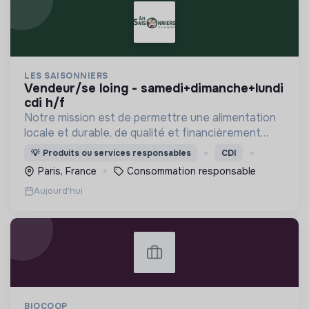
LES SAISONNIERS
vendeur/se loing - samedi+dimanche+lundi
cdi h/f
Notre mission est de permettre une alimentation
locale et durable, de qualité et financièrement
abordable.
💡
Produits ou services responsables
CDI
Paris, France
Consommation responsable
Aujourd'hui
BIOCOOP