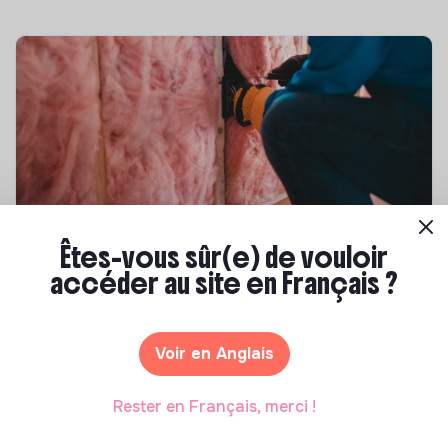
Compétences & formations
Êtes-vous sûr(e) de vouloir
accéder au site en Français ?
Top 8 des formations en rénovation
énergétique des bâtiments
Marianne Roussel
•
21 janvier 2025
Voir en Anglais
Rester en Français, merci !