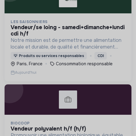
LES SAISONNIERS
vendeur/se loing - samedi+dimanche+lundi
cdi h/f
Notre mission est de permettre une alimentation
locale et durable, de qualité et financièrement
abordable.
💡
Produits ou services responsables
CDI
Paris, France
Consommation responsable
Aujourd'hui
BIOCOOP
vendeur polyvalent h/f (h/f)
Promouvoir une alimentation biologique, équitable