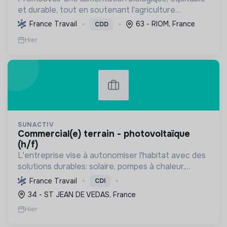
et durable, tout en soutenant l'agriculture
paysanne, en réduisant les déchets et en agissant
France Travail
63 - RIOM, France
CDD
pour une société plus juste et solidaire.
Hier
SUNACTIV
commercial(e) terrain - photovoltaïque
(h/f)
L'entreprise vise à autonomiser l'habitat avec des
solutions durables: solaire, pompes à chaleur,
isolation, etc. Elle aide à réduire l'empreinte
France Travail
CDI
carbone et les factures énergétiques. Elle détient
34 - ST JEAN DE VEDAS, France
le ...
Hier