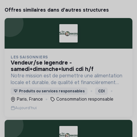
Offres similaires dans d'autres structures
LES SAISONNIERS
vendeur/se legendre -
samedi+dimanche+lundi cdi h/f
Notre mission est de permettre une alimentation
locale et durable, de qualité et financièrement
abordable.
💡
Produits ou services responsables
CDI
Paris, France
Consommation responsable
Aujourd'hui