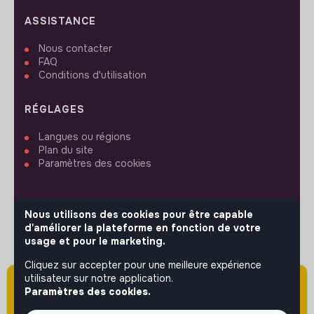
ASSISTANCE
Nous contacter
FAQ
Conditions d'utilisation
RÉGLAGES
Langues ou régions
Plan du site
Paramètres des cookies
Nous utilisons des cookies pour être capable
d'améliorer la plateforme en fonction de votre
SUIVEZ-NOUS
usage et pour le marketing.
Cliquez sur accepter pour une meilleure expérience
utilisateur sur notre application.
Attention cette annonce a été publiée il y a
© 2026 jobs that makesense.
Paramètres des cookies.
plus de 60 jours (le 21/04/2026) et est sans
doute expirée ou non mise à jour.