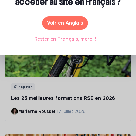
accéder au site en Français ?
sélection de formations aux métiers de la transition
écologique et solidaire !
Voir en Anglais
Rester en Français, merci !
S'inspirer
Les 25 meilleures formations RSE en 2026
Marianne Roussel
•
17 juillet 2026