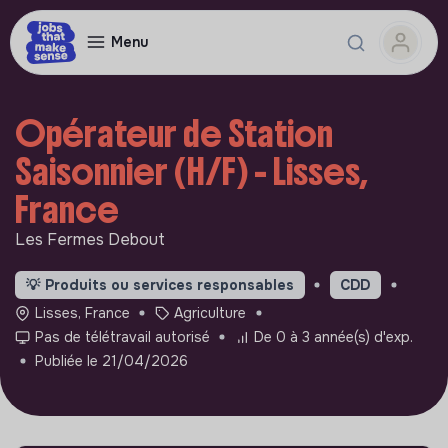
Menu
Opérateur de Station
Saisonnier (H/F) - Lisses,
France
Les Fermes Debout
💡
Produits ou services responsables
CDD
Lisses, France
Agriculture
Pas de télétravail autorisé
De 0 à 3 année(s) d'exp.
Publiée le 21/04/2026