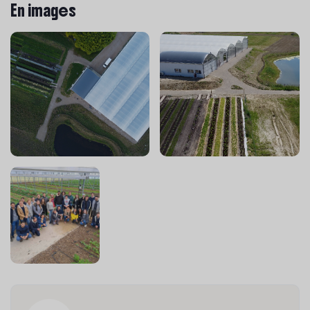
En images
Conditionnement :
Emballer et étiqueter les
produits en garantissant une présentation
irréprochable.
Hygiène & Sécurité :
Appliquer strictement les
protocoles d'hygiène alimentaire et assurer la
propreté de votre espace de travail.
Votre Profil :
Pas forcément d'expérience dans la logistique? Nous
recherchons avant tout de la rigueur et de
l'organisation :
Précision :
Vous aimez le travail bien fait, le respect
des procédures et le souci du détail.
Esprit d'équipe/Dynamisme :
La station est le
cœur battant de la ferme, l'entraide et la bonne
communication sont essentielles.
Fiabilité :
Vous êtes ponctuel(le) et capable de
maintenir une cadence régulière tout au long de la