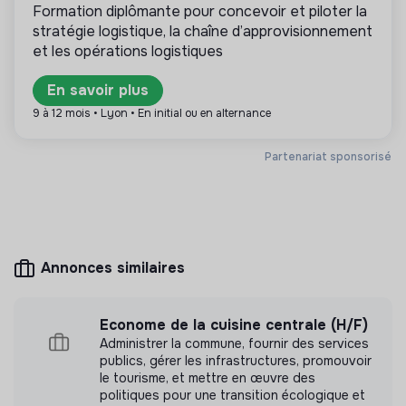
Formation diplômante pour concevoir et piloter la
stratégie logistique, la chaîne d’approvisionnement
et les opérations logistiques
Plus d'informations
En savoir plus
9 à 12 mois • Lyon • En initial ou en alternance
Site internet
Entreprise
Entre 15 et 50 salariés
Agriculture
Partenariat sponsorisé
Mesure d'impact
Annonces similaires
Les Fermes Debout n'a pas encore transmis de
mesure d'impact
Econome de la cuisine centrale (H/F)
Administrer la commune, fournir des services
publics, gérer les infrastructures, promouvoir
le tourisme, et mettre en œuvre des
Labels et certifications
politiques pour une transition écologique et