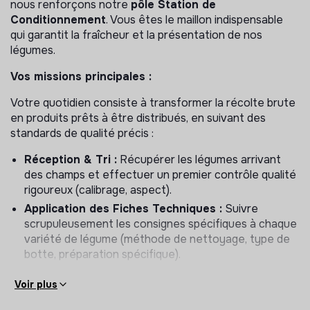
nous renforçons notre
pôle Station de
Conditionnement
. Vous êtes le maillon indispensable
qui garantit la fraîcheur et la présentation de nos
légumes.
Vos missions principales :
Votre quotidien consiste à transformer la récolte brute
en produits prêts à être distribués, en suivant des
standards de qualité précis :
Réception & Tri :
Récupérer les légumes arrivant
des champs et effectuer un premier contrôle qualité
rigoureux (calibrage, aspect).
Application des Fiches Techniques :
Suivre
scrupuleusement les consignes spécifiques à chaque
variété de légume (méthode de nettoyage, type de
botte, préparation spécifique).
Pesage & Mise en caisse :
Préparer les
Voir plus
commandes selon les volumes requis en respectant
les objectifs de cadence.