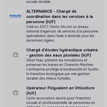
sociale durable.
Référencé par Shift Your Job.
ALTERNANCE - Chargé de
coordination dans les services à la
Adhérent du Mouvement Impact
personne (H/F)
France.
Créé en 2007, Petits-fils est un réseau
national d'agences de services à la personne
spécialisées dans l'aide à domicile pour les
personnes âgées.
Chargé d'études hydraulique urbaine
Documents
- gestion des eaux pluviales (H/F)
Gérer l'eau, prévenir les inondations et
N'a pas encore communiqué de documents de
préserver les marais en Charente-Maritime.
transparence
L'entreprise protège la biodiversité et facilite
la transition écologique par une gestion
durable des milieux humides.
Opérateur Polyvalent en Viticulture
(H/F)
Cette association œuvre pour l'insertion
sociale et professionnelle de personnes en