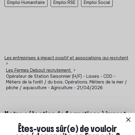
Emploi Humanitaire
Emploi RSE
Emploi Social
Les entreprises à impact positif et associations qui recrutent
>
Les Fermes Debout recrutement
>
Opérateur de Station Saisonnier (H/F) - Lisses - CDD -
Métiers de la forêt / du bois, Opérations, Métiers de la mer /
pêche / aquaculture - Agriculture - 21/04/2026
Notre sélection de formations à impact
Êtes-vous sûr(e) de vouloir
Tu souhaites te réorienter mais tu ne sais pas par où
commencer ? Pas de panique, on te propose une