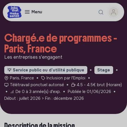
Menu
Chargé.e de programmes -
Paris, France
Les entreprises s'engagent
💡
Service public ou d’utilité publique
Stage
Paris, France
Inclusion par l'Emploi
Télétravail ponctuel autorisé
4.5 - 4.5€ brut (Horaire)
De 0 à 3 année(s) d'exp.
Publiée le 01/06/2026
Début : juillet 2026
> Fin : décembre 2026
Description de la mission