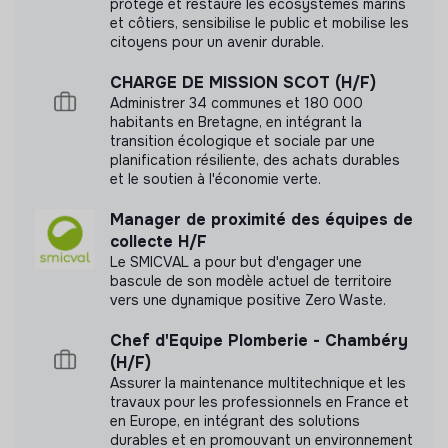
protège et restaure les écosystèmes marins
de mobilisation
(événements territoriaux, kits
et côtiers, sensibilise le public et mobilise les
Cette structure n'a pas souhaité nous
pédagogiques, supports de sensibilisation,
citoyens pour un avenir durable.
communiquer les labels ou certifications qu'elle a
accompagnement des entreprises).
pu obtenir.
CHARGE DE MISSION SCOT (H/F)
Appui au suivi des expérimentations territoriales
Administrer 34 communes et 180 000
avec les clubs départementaux et capitalisation des
habitants en Bretagne, en intégrant la
bonnes pratiques.
transition écologique et sociale par une
planification résiliente, des achats durables
Participation aux travaux d’évolution du site
et le soutien à l'économie verte.
Documents
internet
https://lesentreprises-sengagent.gouv.fr/
et
aux supports de communication liés à la valorisation des
Manager de proximité des équipes de
N'a pas encore communiqué de documents de
programmes.
collecte H/F
transparence
Le SMICVAL a pour but d'engager une
bascule de son modèle actuel de territoire
vers une dynamique positive Zero Waste.
Chef d'Equipe Plomberie - Chambéry
(H/F)
Assurer la maintenance multitechnique et les
travaux pour les professionnels en France et
en Europe, en intégrant des solutions
durables et en promouvant un environnement