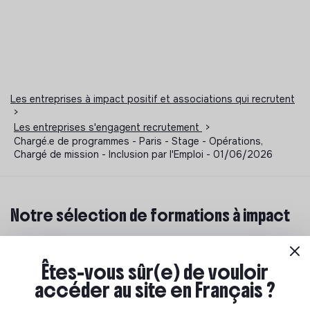
Les entreprises à impact positif et associations qui recrutent
>
Les entreprises s'engagent recrutement
>
Chargé.e de programmes - Paris - Stage - Opérations,
Chargé de mission - Inclusion par l'Emploi - 01/06/2026
Notre sélection de formations à impact
Tu souhaites te réorienter mais tu ne sais pas par où
commencer ? Pas de panique, on te propose une
Êtes-vous sûr(e) de vouloir
sélection de formations aux métiers de la transition
accéder au site en Français ?
écologique et solidaire !