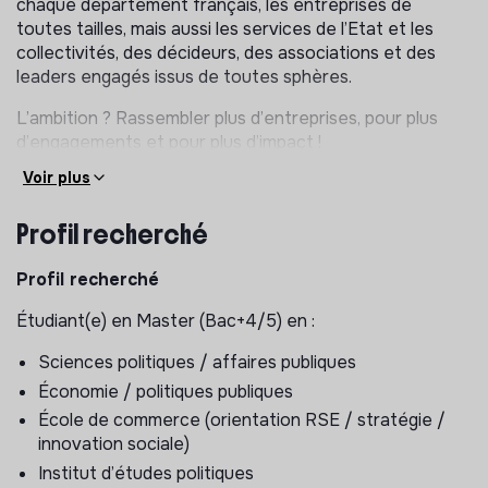
chaque département français, les entreprises de
toutes tailles, mais aussi les services de l’Etat et les
collectivités, des décideurs, des associations et des
leaders engagés issus de toutes sphères.
L’ambition ? Rassembler plus d’entreprises, pour plus
d’engagements et pour plus d’impact !
Voir plus
Nos missions sont les suivantes
:
1.Donner aux entreprises les moyens d’agir
Profil recherché
Embaucher un jeune en apprentissage, lutter contre le
Profil recherché
gaspillage énergétique, devenir mentor, recruter une
personne en situation de handicap, s’engager pour
Étudiant(e) en Master (Bac+4/5) en :
l’emploi des seniors… Parce qu’il y a autant de façons de
s’engager qu’il y a d’entreprises, nous accompagnons
Sciences politiques / affaires publiques
leur passage à l’action par :
Économie / politiques publiques
École de commerce (orientation RSE / stratégie /
La mise à disposition d’outils et de dispositifs
innovation sociale)
d’engagement clé en main, permettant à chacun
Institut d’études politiques
d’agir et de faire évoluer ses pratiques ;