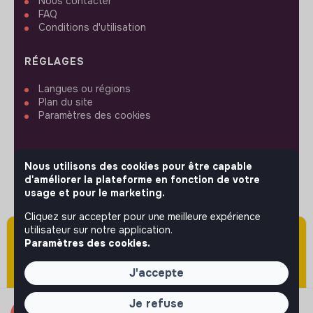
Nous contacter
FAQ
Conditions d'utilisation
RÉGLAGES
Langues ou régions
Plan du site
Paramètres des cookies
Nous utilisons des cookies pour être capable
d'améliorer la plateforme en fonction de votre
SUIVEZ-NOUS
usage et pour le marketing.
Cliquez sur accepter pour une meilleure expérience
utilisateur sur notre application.
Attention cette annonce a été publiée il y a
© 2026 jobs that makesense.
Paramètres des cookies.
plus de 60 jours (le 01/06/2026) et est sans
doute expirée ou non mise à jour.
J'accepte
Je refuse