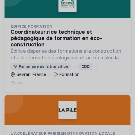
ÉDIFICE FORMATION
coordinateur.rice technique et
pédagogique de formation en éco-
construction
Édifice dispense des formations à la construction
et à la rénovation écologiques et au réemploi dans
le bâtiment. Nos formations s'adressent à des
💡
Partenaire de la transition
CDD
personnes en activité et des demandeurs
Sevran, France
Formation
d'emploi.
Hier
L'ACCÉLÉRATEUR PARISIEN D'INNOVATION LOCALE