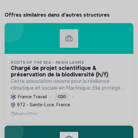
Offres similaires dans d'autres structures
ROOTS OF THE SEA - RASIN LANME
chargé de projet scientifique &
préservation de la biodiversité (h/f)
Cette association oeuvre pour la résilience
climatique et sociale en Martinique. Elle protège et
restaure les écosystèmes marins et côtiers,
France Travail
CDD
sensibilise le public et mobilise les citoyens pour un
972 - Sainte-Luce, France
aven...
Aujourd'hui