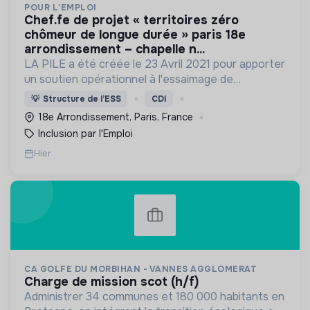
POUR L'EMPLOI
chef.fe de projet « territoires zéro
chômeur de longue durée » paris 18e
arrondissement – chapelle n...
LA PILE a été créée le 23 Avril 2021 pour apporter
un soutien opérationnel à l'essaimage de
l’expérimentation "Territoires Zéro Chômeur de
💡
Structure de l’ESS
CDI
Longue Durée" à Paris
18e Arrondissement, Paris, France
Inclusion par l'Emploi
Hier
CA GOLFE DU MORBIHAN - VANNES AGGLOMERAT
charge de mission scot (h/f)
Administrer 34 communes et 180 000 habitants en