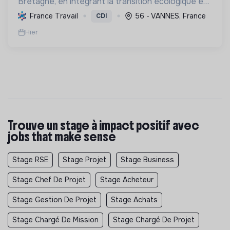
Bretagne, en intégrant la transition écologique et
sociale par une planification résiliente, des achats
France Travail
56 - VANNES, France
CDI
durables et le soutien à l'économie verte.
Hier
Trouve un stage à impact positif avec
jobs that make sense
Stage RSE
Stage Projet
Stage Business
Stage Chef De Projet
Stage Acheteur
Stage Gestion De Projet
Stage Achats
Stage Chargé De Mission
Stage Chargé De Projet