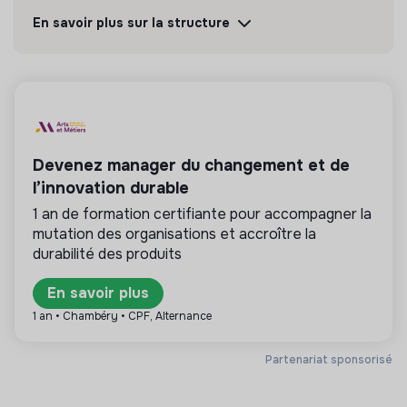
Découvrir
Suivre
En savoir plus sur la structure
💡
Service public ou d’utilité publique
Cette structure est publique (collectivité
territoriale, agence d’Etat, ministère, …) ou sa
mission est d’intérêt général : énergie, gestion de
Devenez manager du changement et de
l’eau et des déchets.
l’innovation durable
1 an de formation certifiante pour accompagner la
mutation des organisations et accroître la
durabilité des produits
Plus d'informations
En savoir plus
Site internet
Entreprise
1 an • Chambéry • CPF, Alternance
Divertissement / Culture
< 15 personnes
/ Loisirs
Partenariat sponsorisé