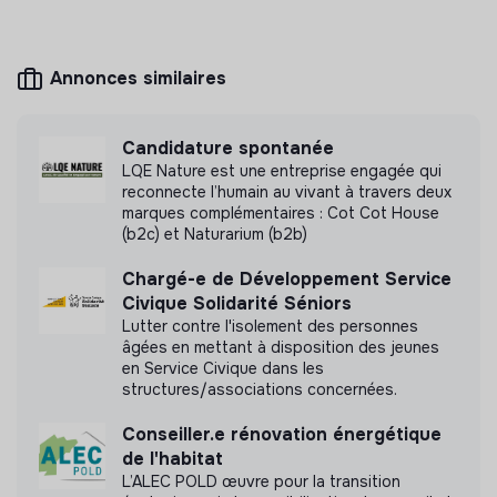
Mesure d'impact
Annonces similaires
Les Alternateurs n'a pas encore transmis de
mesure d'impact
Candidature spontanée
LQE Nature est une entreprise engagée qui
reconnecte l’humain au vivant à travers deux
marques complémentaires : Cot Cot House
Labels et certifications
(b2c) et Naturarium (b2b)
Cette structure n'a pas souhaité nous
Chargé-e de Développement Service
communiquer les labels ou certifications qu'elle a
Civique Solidarité Séniors
pu obtenir.
Lutter contre l'isolement des personnes
âgées en mettant à disposition des jeunes
en Service Civique dans les
structures/associations concernées.
Documents
Conseiller.e rénovation énergétique
de l'habitat
N'a pas encore communiqué de documents de
L’ALEC POLD œuvre pour la transition