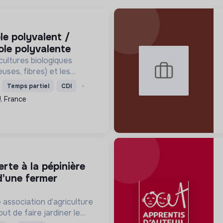
ole polyvalente
cultures biologiques
uses, fibres) et les
orisant la biodiversité, la
Temps partiel
CDI
t l'emploi local durable.
, France
d'une fermer
association d’agriculture
but de faire jardiner le