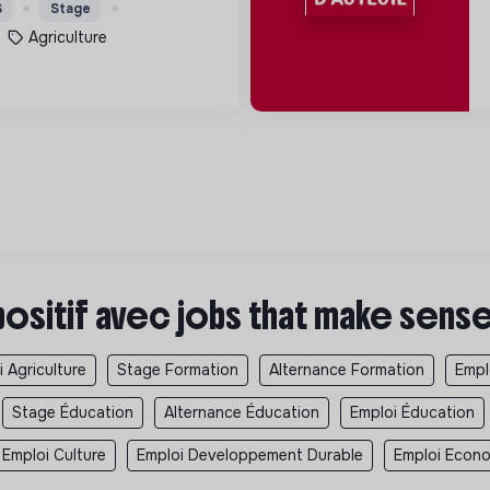
sible 2h par semaine de
S
Stage
use du vivant.
Agriculture
positif avec jobs that make sens
 Agriculture
Stage Formation
Alternance Formation
Empl
Stage Éducation
Alternance Éducation
Emploi Éducation
Emploi Culture
Emploi Developpement Durable
Emploi Econom