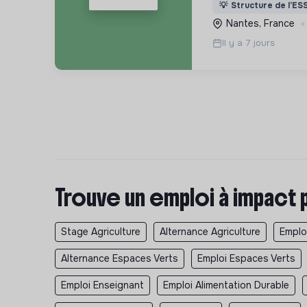
plus de monde pos
💡
Structure de l’ES
manière respectue
Nantes, France
Il y a 7 jours
Trouve un emploi à impact 
Stage Agriculture
Alternance Agriculture
Emploi
Alternance Espaces Verts
Emploi Espaces Verts
Emploi Enseignant
Emploi Alimentation Durable