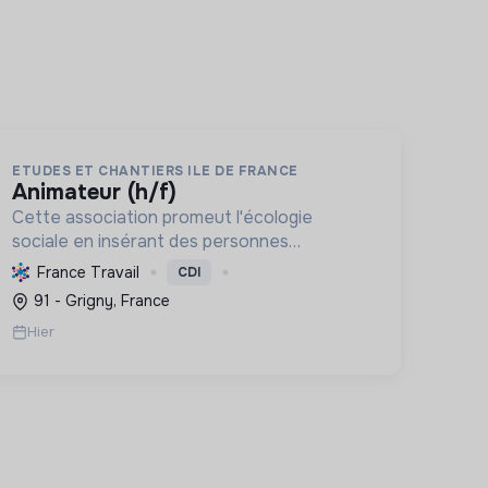
ETUDES ET CHANTIERS ILE DE FRANCE
animateur (h/f)
Cette association promeut l'écologie
sociale en insérant des personnes
vulnérables par l'emploi et des projets
France Travail
CDI
d'intérêt collectif, améliorant le cadre de
91 - Grigny, France
vie et formant aux métiers verts, pour une
Hier
tr...