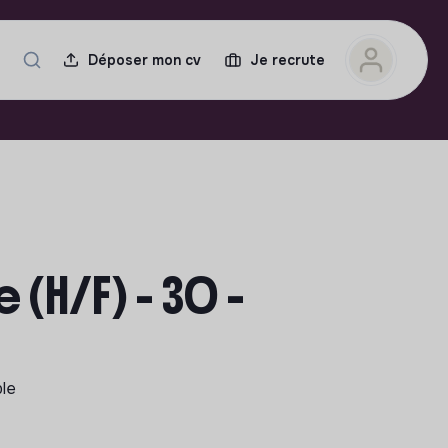
Déposer mon cv
Je recrute
 (H/F) - 30 -
ble