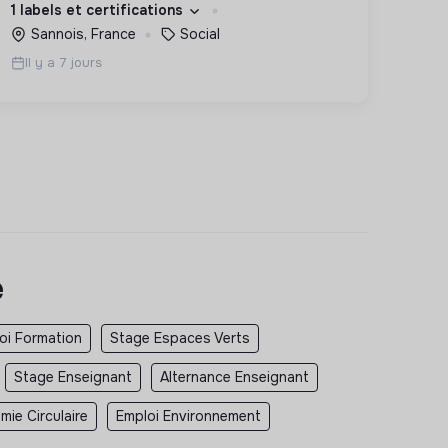
1 labels et certifications
des hommes et des femmes debout.
Sannois, France
Social
Il y a 7 jours
e
oi Formation
Stage Espaces Verts
Stage Enseignant
Alternance Enseignant
ie Circulaire
Emploi Environnement