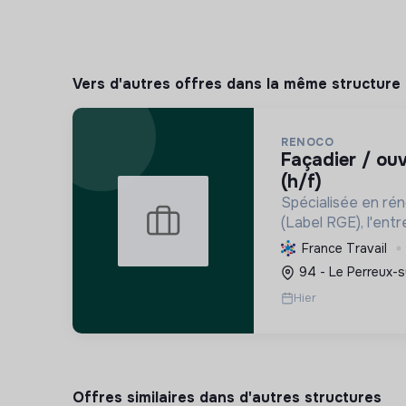
Vers d'autres offres dans la même structure
RENOCO
façadier / ouvrier polyvalent
(h/f)
Spécialisée en ré
(Label RGE), l'entr
confort, réduit la
France Travail
émissions de carbon
94 - Le Perreux-s
menuiseries et la ve
Hier
Offres similaires dans d'autres structures