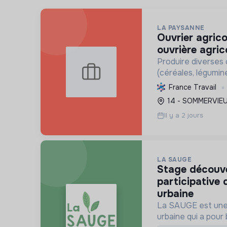
LA PAYSANNE
ouvrier agricole polyvalent /
ouvrière agric
Produire diverses 
(céréales, légumine
vendre, tout en fav
France Travail
fertilité des sols e
14 - SOMMERVIEU
Il y a 2 jours
LA SAUGE
stage découverte à la pépinière
participative 
urbaine
La SAUGE est une 
urbaine qui a pour 