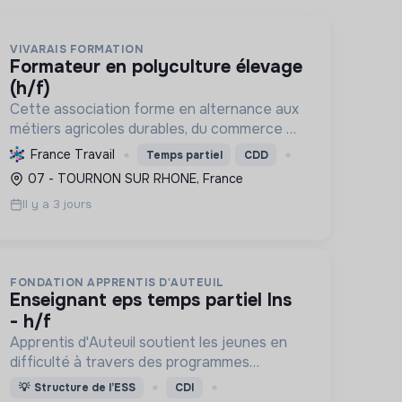
VIVARAIS FORMATION
formateur en polyculture élevage
(h/f)
Cette association forme en alternance aux
métiers agricoles durables, du commerce et
du social, répondant aux besoins
France Travail
Temps partiel
CDD
territoriaux. Elle favorise l'insertion
07 - TOURNON SUR RHONE, France
professionnelle et la transition écologiqu...
Il y a 3 jours
FONDATION APPRENTIS D'AUTEUIL
enseignant eps temps partiel lns
- h/f
Apprentis d'Auteuil soutient les jeunes en
difficulté à travers des programmes
d’accueil, d’éducation, de formation et
💡
Structure de l’ESS
CDI
d’insertion pour leur permettre de devenir