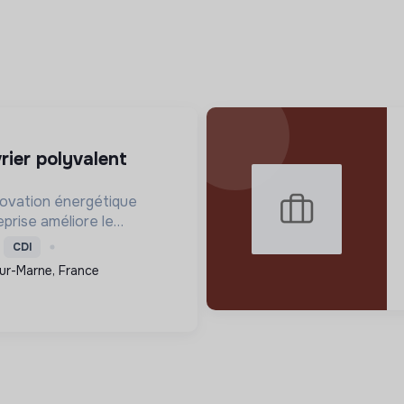
novation énergétique
eprise améliore le
 consommation et les
CDI
e par l'isolation, les
ur-Marne, France
ntilation, rendant les ...