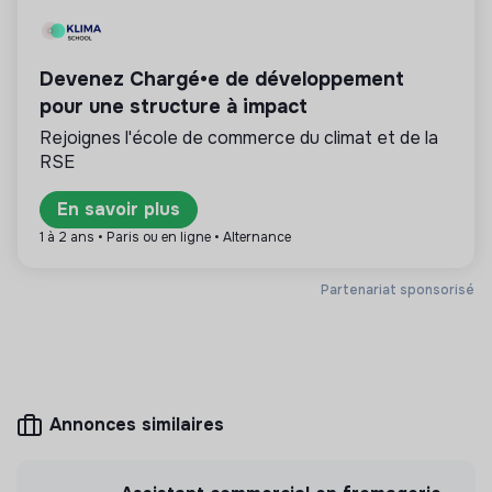
💡
Partenaire de la transition
Devenez Chargé•e de développement
pour une structure à impact
La mission de cette structure est d’aider les
entreprises ou les citoyens à améliorer leur
Rejoignes l'école de commerce du climat et de la
impact environnemental et social. Par exemple le
RSE
conseil en RSE, la formation, la sensibilisation aux
enjeux de la transition, les médias,…
En savoir plus
1 à 2 ans • Paris ou en ligne • Alternance
Partenariat sponsorisé
Plus d'informations
Site internet
Entreprise
< 15 personnes
Impact
Annonces similaires
Mesure d'impact