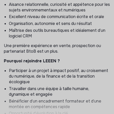
Aisance relationnelle, curiosité et appétence pour les
Démarcher de nouveaux prospects ;
sujets environnementaux et numériques
Identifier des leads commerciaux ;
Excellent niveau de communication écrite et orale
Favoriser la conversion des prospects en clients ;
Organisation, autonomie et sens du résultat
Suivre et mettre en œuvre des dossiers identifiés ;
Maîtrise des outils bureautiques et idéalement d’un
Développer la fidélisation des clients ;
logiciel CRM
Animer la relation client pour aller chercher d’autres
leads chez lui (notamment cross-business)
Une première expérience en vente, prospection ou
partenariat BtoB est un plus.
Prendre en considération les attentes et les
demandes des prospects et des clients afin
Pourquoi rejoindre LEEEN ?
d’adapter l’offre, ou l’approche de Leeen en
conséquence…
Participer à un projet à impact positif, au croisement
du numérique, de la finance et de la transition
En fonction des différentes cibles, ses missions
écologique
pourront être orientées avec des objectifs spécifiques
Travailler dans une équipe à taille humaine,
:
dynamique et engagée
Prospects directs : prise d’information, approche
Bénéficier d’un encadrement formateur et d’une
multicanaux, identification des besoins, prise de
montée en compétences rapide
rendez-vous, suivi d’une base qualifiée ou de
Opportunité d’évolution à la clé