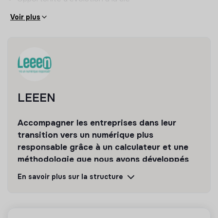
participation à des événements
Prospects indirects : première approche, prise
Voir plus
d’information, identification des besoins, prise de
rendez-vous, développement d’accords pour des
constructeurs, distributeurs ou revendeurs
LEEEN
Accompagner les entreprises dans leur
transition vers un numérique plus
responsable grâce à un calculateur et une
méthodologie que nous avons développés
(IT-Score) et qui évalue la performance des
En savoir plus sur la structure
SI
Découvrir
Suivre