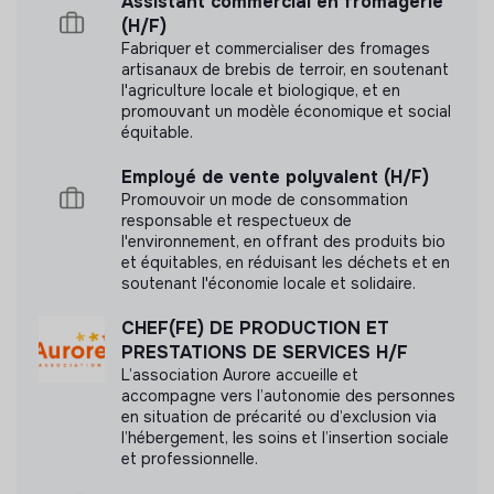
Assistant commercial en fromagerie
(H/F)
LEEEN n'a pas encore transmis de mesure
Fabriquer et commercialiser des fromages
d'impact
artisanaux de brebis de terroir, en soutenant
l'agriculture locale et biologique, et en
promouvant un modèle économique et social
équitable.
Employé de vente polyvalent (H/F)
Labels et certifications
Promouvoir un mode de consommation
responsable et respectueux de
Membre de la communauté Sobriété
l'environnement, en offrant des produits bio
Numérique de Latitudes.
et équitables, en réduisant les déchets et en
soutenant l'économie locale et solidaire.
CHEF(FE) DE PRODUCTION ET
PRESTATIONS DE SERVICES H/F
Documents
L’association Aurore accueille et
accompagne vers l’autonomie des personnes
en situation de précarité ou d’exclusion via
N'a pas encore communiqué de documents de
l’hébergement, les soins et l’insertion sociale
transparence
et professionnelle.