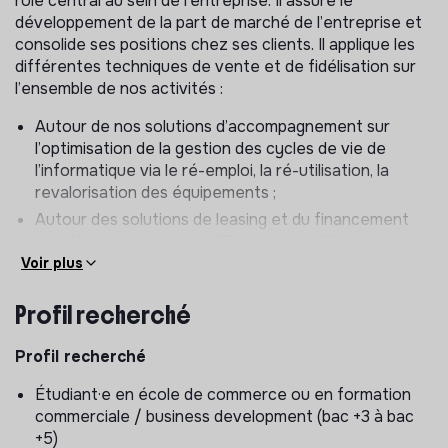
rôle central au sein de l’entreprise. Il assure le
développement de la part de marché de l’entreprise et
consolide ses positions chez ses clients. Il applique les
différentes techniques de vente et de fidélisation sur
l’ensemble de nos activités :
Autour de nos solutions d’accompagnement sur
l’optimisation de la gestion des cycles de vie de
l’informatique via le ré-emploi, la ré-utilisation, la
revalorisation des équipements ;
Autour des solutions de leasing et du financement
d’actifs technologiques (IT, Industriels, Médicaux…) ;
Voir plus
Autour de l’IT Score et de la mesure d’impact
environnemental du numérique.
Profil recherché
Missions principales
Profil recherché
Responsable du développement d’une base clients
directs et indirects et d’initier des partenariats
Étudiant·e en école de commerce ou en formation
stratégiques. Ses principales missions sont les
commerciale / business development (bac +3 à bac
suivantes :
+5)