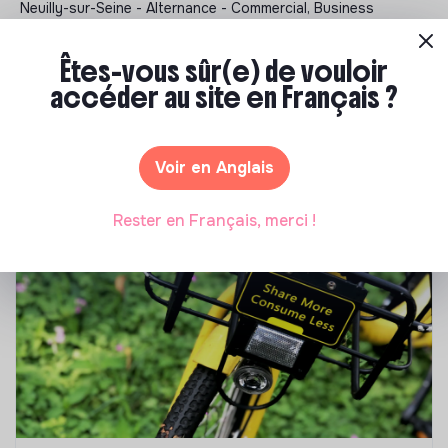
Neuilly-sur-Seine - Alternance - Commercial, Business
Development, Account Management - Impact - 26/03/2026
Êtes-vous sûr(e) de vouloir
accéder au site en Français ?
Notre sélection de formations à impact
Tu souhaites te réorienter mais tu ne sais pas par où
Voir en Anglais
commencer ? Pas de panique, on te propose une
sélection de formations aux métiers de la transition
Rester en Français, merci !
écologique et solidaire !