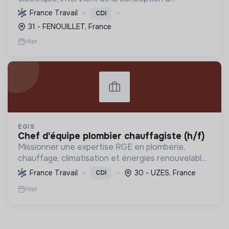
l'exploitation, notamment pour les centrales
France Travail
CDI
photovoltaïques. Elle contribue à la transition
31 - FENOUILLET, France
écologique avec son Labe...
Hier
EGIS
chef d'équipe plombier chauffagiste (h/f)
Missionner une expertise RGE en plomberie,
chauffage, climatisation et énergies renouvelables
pour les particuliers, professionnels et
France Travail
30 - UZES, France
CDI
collectivités, œuvrant pour la transition
Hier
énergétique et l'effica...