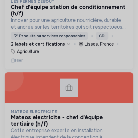
LES FERMES DEBOUT
chef d'équipe station de conditionnement
(h/f)
Innover pour une agriculture nourricière, durable
et ancrée sur les territoires qui soit respectueuse
de l'humain et des écosystèmes
💡
Produits ou services responsables
CDI
2 labels et certifications
Lisses, France
Agriculture
Hier
MATEOS ELECTRICITE
mateos electricite - chef d'équipe
tertiaire (h/f)
Cette entreprise experte en installation
électrique, intervient de la conception à