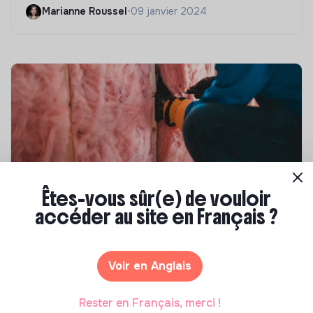
Marianne Roussel
•
09 janvier 2024
Êtes-vous sûr(e) de vouloir
Compétences & formations
accéder au site en Français ?
Top 8 des formations en rénovation
énergétique des bâtiments
Voir en Anglais
Marianne Roussel
•
21 janvier 2025
Rester en Français, merci !