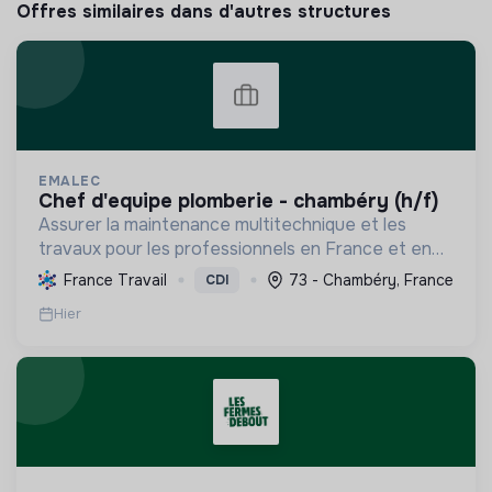
Offres similaires dans d'autres structures
EMALEC
chef d'equipe plomberie - chambéry (h/f)
Assurer la maintenance multitechnique et les
travaux pour les professionnels en France et en
Europe, en intégrant des solutions durables et en
France Travail
73 - Chambéry, France
CDI
promouvant un environnement de travail éthique
Hier
et inclusi...