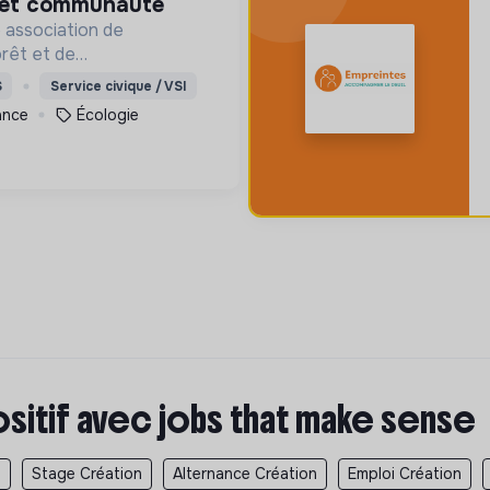
é et communauté
 association de
orêt et de
l. Depuis 2011, elle lutte
S
Service civique / VSI
n de la forêt et de la
ance
Écologie
lombie au Pérou et en
ositif avec jobs that make sense
n
Stage Création
Alternance Création
Emploi Création