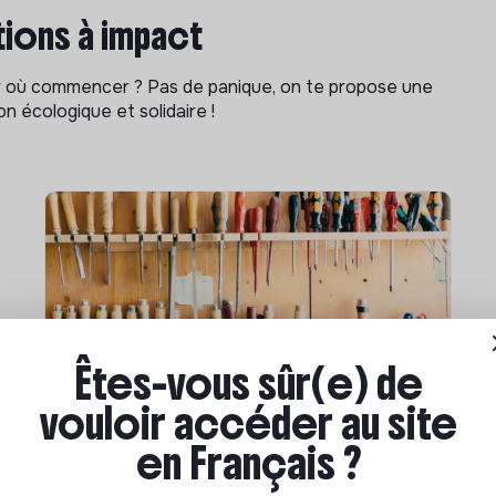
ions à impact
ar où commencer ? Pas de panique, on te propose une
n écologique et solidaire !
Êtes-vous sûr(e) de
vouloir accéder au site
Compétences & formations
en Français ?
Comment se former à la
transition écologique ?