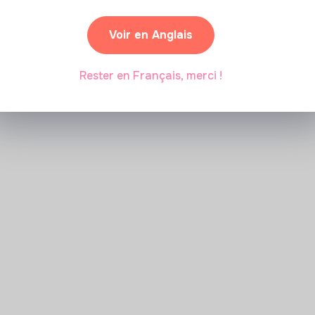
Voir en Anglais
Marianne Roussel
•
09 janvier 2024
Rester en Français, merci !