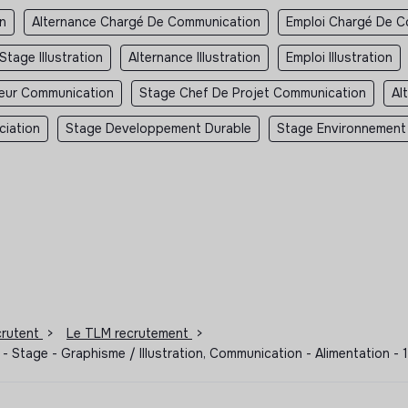
n
Alternance Chargé De Communication
Emploi Chargé De C
Stage Illustration
Alternance Illustration
Emploi Illustration
teur Communication
Stage Chef De Projet Communication
Al
ciation
Stage Developpement Durable
Stage Environnement
ecrutent
>
Le TLM recrutement
>
Stage - Graphisme / Illustration, Communication - Alimentation 