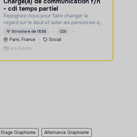
chargé(e) de communication f/h
- cdi temps partiel
Rejoignez-nous pour faire changer le
regard sur le deuil et aider les personnes qui
aident un proche !
💡
Structure de l’ESS
CDI
Paris, France
Social
Il y a 2 jours
Stage Graphisme
Alternance Graphisme