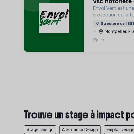
vsc notoriét
Envol Vert est une
protection de la f
développement rura
💡
Structure de l’ES
pour la préservatio
Montpellier, Fr
biodiversité en Co
Hier
France
Trouve un stage à impact p
Stage Design
Alternance Design
Emploi Desig