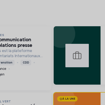
ES
elations presse
 est la plateforme
ntariats Internationaux
lidarité.
ransition
CDD
rance
yen
À LA UNE
L VERT