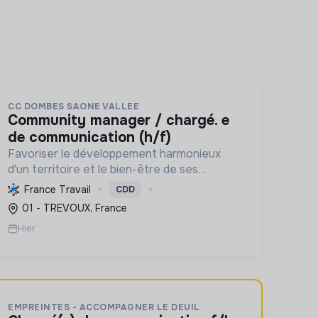
CC DOMBES SAONE VALLEE
community manager / chargé. e
de communication (h/f)
Favoriser le développement harmonieux
d'un territoire et le bien-être de ses
habitants, en mutualisant les moyens et en
France Travail
CDD
conduisant des projets pour l'avenir,
01 - TREVOUX, France
incluant la transition écologique et socia...
Hier
EMPREINTES - ACCOMPAGNER LE DEUIL