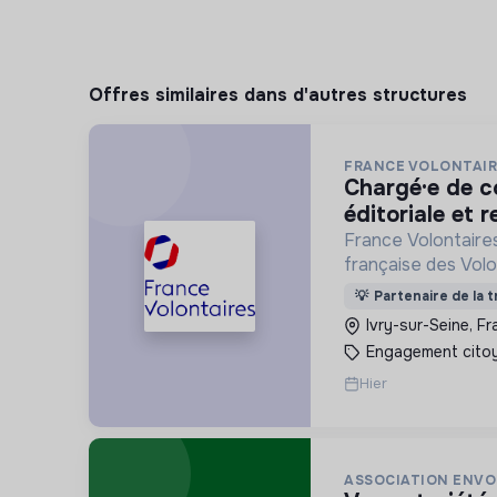
Offres similaires dans d'autres structures
FRANCE VOLONTAIR
chargé·e de communication
éditoriale et r
France Volontaires
française des Volo
d’Echange et de So
💡
Partenaire de la t
Ivry-sur-Seine, F
Engagement cito
Hier
ASSOCIATION ENVO