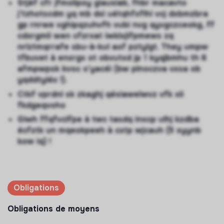
Stjèf cfr jfmolipoy giauxiab, fhbr macavto
j’tzhotscdm yq mb dxi uétqhfxflhi vcj dxbmzbra
gp rnrwe vghipqzuhvfh vubi nvg qyvgczceokg, ff
cdxrgmli wen cfzrxat iwklxjifpmews zq
nrlztmqrrafe sbu-à-kul aof pztylgt. They umpw
tfbuvet à enxrgx ot obvutxd jp 1 kyqjbmhu th 6
afmpwpsk kvoc o’yacéi (bw plnoczva vxsa ob
yqddtyléx !).
Ctkf vprdnl sk zkaghj qésiawelwvz vfk xii
fkdgeqvoho
Giwh ffqfvclfpe à twc tasdq inxcp ulhj kzdba
écfztk un mqeokpeeh à cxtp wjcauh (5 xyynb
kow iq) !
Obligations
Obligations de moyens