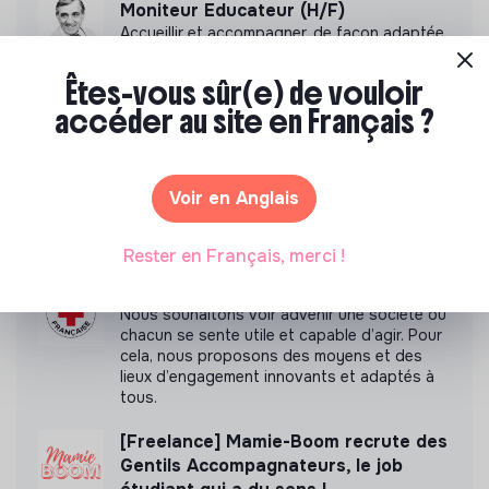
Moniteur Educateur (H/F)
Accueillir et accompagner, de façon adaptée,
Lire notre mesure d'impact
les personnes touchées par une déficience
mentale, un handicap physique ou psychique
Êtes-vous sûr(e) de vouloir
accéder au site en Français ?
ANIMATEUR.TRICE POLYVALENT.E
(Week-ends & Vacances)
Faire du Chalet du Parc un espace vivant et
Labels et certifications
engagé, en proposant des animations
Voir en Anglais
culturelles et pédagogiques (ateliers, expos,
Appartient à la communauté Bleu
jeux) pour vivre une expérience accessible et
Blanc Zèbre
inspirante.
Rester en Français, merci !
Votre entreprise fait partie des
Educateur spécialisé (F/H/X)
alumnis Ticket For Change
Nous souhaitons voir advenir une société où
chacun se sente utile et capable d’agir. Pour
cela, nous proposons des moyens et des
Accompagné par Antropia ESSEC
lieux d’engagement innovants et adaptés à
tous.
[Freelance] Mamie-Boom recrute des
Gentils Accompagnateurs, le job