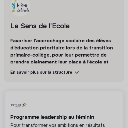
Le Sens de l'Ecole
Favoriser l’accrochage scolaire des élèves
d’éducation prioritaire lors de la transition
primaire-collège, pour leur permettre de
prendre pleinement leur place à l’école et
dans la société.
En savoir plus sur la structure
Découvrir
Suivre
💡
Structure de l’ESS
Programme leadership au féminin
Cette structure repose sur un principe de
solidarité et d’utilité sociale : son mode de
Pour transformer vos ambitions en résultats
gestion est démocratique et participatif, et sa