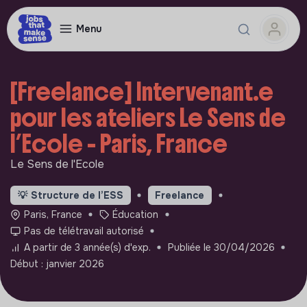
Menu
[Freelance] Intervenant.e
pour les ateliers Le Sens de
l’Ecole - Paris, France
Le Sens de l'Ecole
💡
Structure de l’ESS
Freelance
Paris, France
Éducation
Pas de télétravail autorisé
A partir de 3 année(s) d'exp.
Publiée le 30/04/2026
Début : janvier 2026