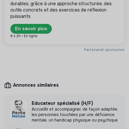
durables, grâce à une approche structurée, des
lucrativité est limitée. Il s’agit d’une association,
outils concrets et des exercices de réflexion
coopérative, fondation, mutuelle ou entreprise
puissants
ESUS.
En savoir plus
6 x 2h • En ligne
Plus d'informations
Partenariat sponsorisé
Site internet
Association
< 15 personnes
Éducation
Annonces similaires
Mesure d'impact
Educateur spécialisé (H/F)
Nous avons réalisé une mesure d’impact avec un
Accueillir et accompagner, de façon adaptée,
cabinet externe à la structure.
les personnes touchées par une déficience
mentale, un handicap physique ou psychique
Découvrir l'étude d'impact