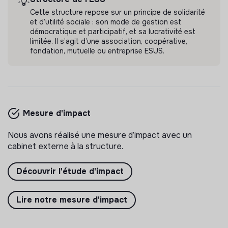
💡
Cette structure repose sur un principe de solidarité
Il y a 4 mois
et d’utilité sociale : son mode de gestion est
démocratique et participatif, et sa lucrativité est
limitée. Il s’agit d’une association, coopérative,
fondation, mutuelle ou entreprise ESUS.
LE SENS DE L'ECOLE
directeur.rice du développement
Mesure d'impact
(partenariats et fundraising) (h/f)
Favoriser l’accrochage scolaire des élèves
Nous avons réalisé une mesure d’impact avec un
d’éducation prioritaire lors de la transition primaire-
cabinet externe à la structure.
collège, pour leur permettre de prendre
💡
Structure de l’ESS
CDI
pleinement leur place à l’école et dans la société.
Découvrir l'étude d'impact
3 labels et certifications
Courbevoie, France
Éducation
Lire notre mesure d'impact
Il y a 4 mois