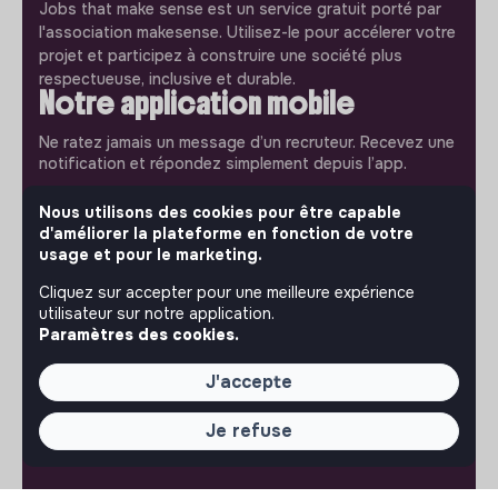
Jobs that make sense est un service gratuit porté par
l'association makesense. Utilisez-le pour accélerer votre
projet et participez à construire une société plus
respectueuse, inclusive et durable.
Notre application mobile
Ne ratez jamais un message d’un recruteur. Recevez une
notification et répondez simplement depuis l’app.
Nous utilisons des cookies pour être capable
iPhone
Android
d'améliorer la plateforme en fonction de votre
usage et pour le marketing.
Cliquez sur accepter pour une meilleure expérience
utilisateur sur notre application.
Paramètres des cookies.
À PROPOS
La plateforme
J'accepte
Notre mission et notre impact
L'association makesense
Je refuse
Proposition de partenariat
LIENS UTILES