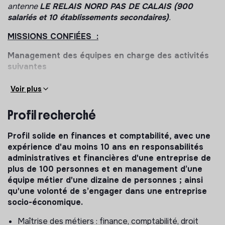
antenne
LE RELAIS NORD PAS DE CALAIS (900
salariés et 10 établissements secondaires)
.
MISSIONS CONFIÉES :
Management des équipes en charge des activités
suivantes
Comptabilité, trésorerie, fiscalité, contrôle de
Voir plus
gestion, audit, droit, ressources humaines,
communication, système d’information, services
Profil recherché
généraux, achats
Profil solide en finances et comptabilité, avec une
Gestion administrative
expérience d'au moins 10 ans en responsabilités
Définir les principales orientations des systèmes de
administratives et financières d'une entreprise de
contrôle.
plus de 100 personnes et en management d’une
équipe métier d'une dizaine de personnes ; ainsi
Mettre en place les procédures de gestion et les
qu'une volonté de s’engager dans une entreprise
indicateurs nécessaires au suivi des activités et au
socio-économique.
reporting à la direction.
Veiller au respect des procédures et des délais.
Maîtrise des métiers : finance, comptabilité, droit