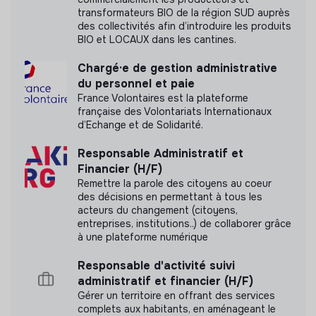
transformateurs BIO de la région SUD auprès
Labels et certifications
des collectivités afin d’introduire les produits
BIO et LOCAUX dans les cantines.
Cette structure n'a pas souhaité nous
communiquer les labels ou certifications qu'elle a
Chargé·e de gestion administrative
pu obtenir.
du personnel et paie
France Volontaires est la plateforme
française des Volontariats Internationaux
d’Echange et de Solidarité.
Documents
Responsable Administratif et
Financier (H/F)
Document présentant les objectifs sociaux et
Remettre la parole des citoyens au coeur
environnementaux
des décisions en permettant à tous les
acteurs du changement (citoyens,
entreprises, institutions..) de collaborer grâce
à une plateforme numérique
Responsable d'activité suivi
administratif et financier (H/F)
Gérer un territoire en offrant des services
complets aux habitants, en aménageant le