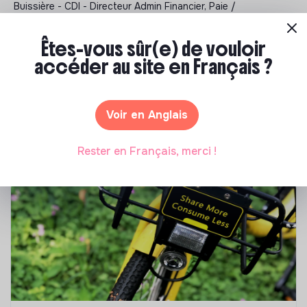
Buissière - CDI - Directeur Admin Financier, Paie /
administration du personnel - Textile - 05/06/2026
Êtes-vous sûr(e) de vouloir
accéder au site en Français ?
Notre sélection de formations à impact
Tu souhaites te réorienter mais tu ne sais pas par où
Voir en Anglais
commencer ? Pas de panique, on te propose une
sélection de formations aux métiers de la transition
Rester en Français, merci !
écologique et solidaire !