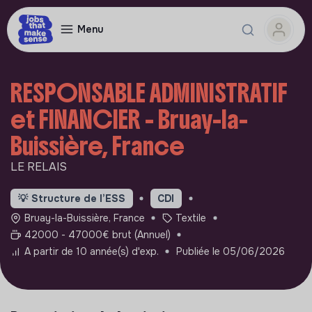
Menu
RESPONSABLE ADMINISTRATIF
et FINANCIER - Bruay-la-
Buissière, France
LE RELAIS
💡
Structure de l’ESS
CDI
Bruay-la-Buissière, France
Textile
42000 - 47000€ brut (Annuel)
A partir de 10 année(s) d'exp.
Publiée le 05/06/2026