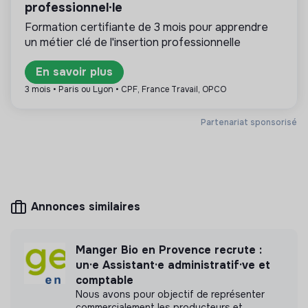
professionnel·le
coopérative, fondation, mutuelle ou entreprise
relations avec les services fiscaux.
ESUS.
Formation certifiante de 3 mois pour apprendre
Superviser le règlement des contentieux.
un métier clé de l'insertion professionnelle
En savoir plus
Plus d'informations
3 mois • Paris ou Lyon • CPF, France Travail, OPCO
Site internet
Cooperative
Partenariat sponsorisé
> 2000 salariés
Textile
Mesure d'impact
Annonces similaires
LE RELAIS n'a pas encore transmis de mesure
Manger Bio en Provence recrute :
d'impact
un·e Assistant·e administratif·ve et
comptable
Nous avons pour objectif de représenter
commercialement les producteurs et