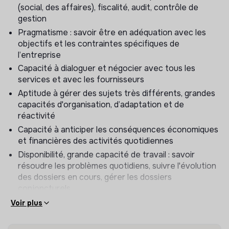
(social, des affaires), fiscalité, audit, contrôle de
Comptabilité, contrôle de gestion, reporting
gestion
Garantir la fiabilité des comptes de l'entreprise et
Pragmatisme : savoir être en adéquation avec les
l'établissement des documents financiers et
objectifs et les contraintes spécifiques de
comptables en conformité avec la législation.
l’entreprise
Superviser la consolidation des données financières
Capacité à dialoguer et négocier avec tous les
et faire appliquer les normes comptables françaises
services et avec les fournisseurs
et internationales (IFRS). Superviser le contrôle de
Aptitude à gérer des sujets très différents, grandes
gestion dans ses missions et la préparation des
capacités d'organisation, d’adaptation et de
résultats.
réactivité
Élaborer le budget et le plan de l'entreprise en
Capacité à anticiper les conséquences économiques
conformité avec les choix stratégiques de
et financières des activités quotidiennes
l'actionnaire et de la direction générale.
Disponibilité, grande capacité de travail : savoir
résoudre les problèmes quotidiens, suivre l'évolution
Trésorerie, crédit, recouvrement, relations
des dossiers en cours, gérer les dossiers
bancaires
conjoncturels
Élaborer les plans de financement de l'entreprise et
Voir plus
Lieu de travail :
Bruay La Buissière (62)
valider les budgets de trésorerie répondant aux
besoins de financements externes.
Contrat :
CDI – 42 000 à 47 000 € brut selon