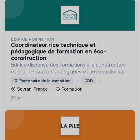
ÉDIFICE FORMATION
coordinateur.rice technique et
pédagogique de formation en éco-
construction
Édifice dispense des formations à la construction
et à la rénovation écologiques et au réemploi dans
le bâtiment. Nos formations s'adressent à des
💡
Partenaire de la transition
CDD
personnes en activité et des demandeurs
Sevran, France
Formation
d'emploi.
Hier