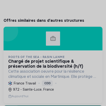
Offres similaires dans d'autres structures
ROOTS OF THE SEA - RASIN LANME
chargé de projet scientifique &
préservation de la biodiversité (h/f)
Cette association oeuvre pour la résilience
climatique et sociale en Martinique. Elle protège et
restaure les écosystèmes marins et côtiers,
France Travail
CDD
sensibilise le public et mobilise les citoyens pour un
972 - Sainte-Luce, France
aven...
Aujourd'hui