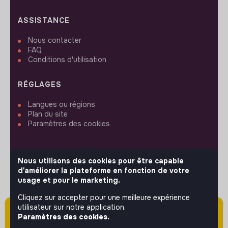
ASSISTANCE
Nous contacter
FAQ
Conditions d'utilisation
RÉGLAGES
Langues ou régions
Plan du site
Paramètres des cookies
Nous utilisons des cookies pour être capable
d'améliorer la plateforme en fonction de votre
SUIVEZ-NOUS
usage et pour le marketing.
Cliquez sur accepter pour une meilleure expérience
utilisateur sur notre application.
Attention cette annonce a été publiée il y a
© 2026 jobs that makesense.
Paramètres des cookies.
plus de 60 jours (le 03/06/2026) et est sans