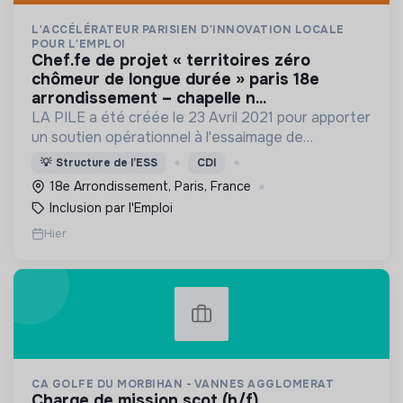
L'ACCÉLÉRATEUR PARISIEN D'INNOVATION LOCALE
POUR L'EMPLOI
chef.fe de projet « territoires zéro
chômeur de longue durée » paris 18e
arrondissement – chapelle n...
LA PILE a été créée le 23 Avril 2021 pour apporter
un soutien opérationnel à l'essaimage de
l’expérimentation "Territoires Zéro Chômeur de
💡
Structure de l’ESS
CDI
Longue Durée" à Paris
18e Arrondissement, Paris, France
Inclusion par l'Emploi
Hier
CA GOLFE DU MORBIHAN - VANNES AGGLOMERAT
charge de mission scot (h/f)