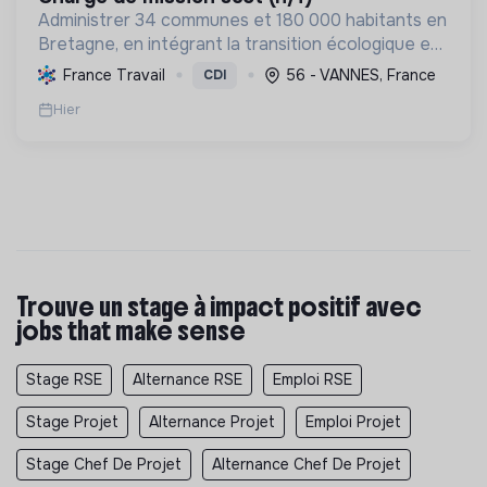
Administrer 34 communes et 180 000 habitants en
Bretagne, en intégrant la transition écologique et
sociale par une planification résiliente, des achats
France Travail
56 - VANNES, France
CDI
durables et le soutien à l'économie verte.
Hier
Trouve un stage à impact positif avec
jobs that make sense
Stage RSE
Alternance RSE
Emploi RSE
Stage Projet
Alternance Projet
Emploi Projet
Stage Chef De Projet
Alternance Chef De Projet