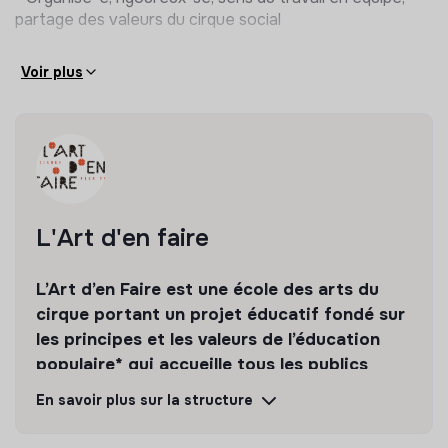
- préparation du travail comptable pour le cabinet de
partage des valeurs du cirque social
comptabilité,
- suivi réglementaire des activités de l’association.
Voir plus
Conditions
- Localisation : Joyeuse et télétravail
- CDD de 6 mois reconductible en CDI
- Temps de travail 17,5h/semaine
L'Art d'en faire
- Grille salariale : convention collective ECLAT (à l’indice
285 de la grille, salaire brut mensuel de 1024€ majoré
L’Art d’en Faire est une école des arts du
cirque portant un projet éducatif fondé sur
selon l’ancienneté dans la branche)
les principes et les valeurs de l’éducation
Date de début de mission : 1er septembre 2026
populaire* qui accueille tous les publics
d’Ardèche méridionale.
Date limite de candidature : 1er juin 2026
En savoir plus sur la structure
Découvrir
Suivre