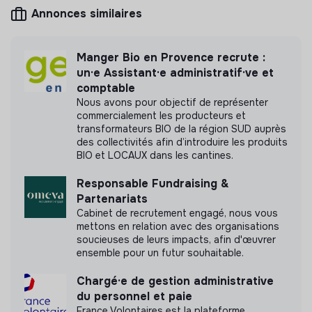
Annonces similaires
L'Art d'en faire n'a pas encore transmis de mesure
d'impact
Manger Bio en Provence recrute :
un·e Assistant·e administratif·ve et
comptable
Nous avons pour objectif de représenter
Labels et certifications
commercialement les producteurs et
transformateurs BIO de la région SUD auprès
Cette structure n'a pas souhaité nous
des collectivités afin d’introduire les produits
communiquer les labels ou certifications qu'elle a
BIO et LOCAUX dans les cantines.
pu obtenir.
Responsable Fundraising &
Partenariats
Cabinet de recrutement engagé, nous vous
mettons en relation avec des organisations
soucieuses de leurs impacts, afin d'œuvrer
Documents
ensemble pour un futur souhaitable.
N'a pas encore communiqué de documents de
Chargé·e de gestion administrative
transparence
du personnel et paie
France Volontaires est la plateforme