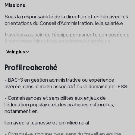
Missions
Sous la responsabilité de la direction et en lien avec les
orientations du Conseil d’Administration, le.la salarié.e
travaillera au sein de l’équipe permanente composée de
8 personnes (directrice, secrétaire/chargée de
Voir plus
communication, 5 encadrant.es) et aura pour missions
principales :
Profil recherché
- gestion sociale (bulletins de paie sur le logiciel du
cabinet Alphagec, congés, notes de frais)
- BAC+3 en gestion administrative ou expérience
avérée, dans le milieu associatif ou le domaine de l’ESS
- suivi du budget de l’association et des projets,
- Connaissances et sensibilités aux enjeux de
- suivi des demandes de subvention (dépôt des
l’éducation populaire et des pratiques culturelles,
dossiers, budgets prévisionnels, bilans financiers),
notamment en
- gestion financière (devis, facturation, encaissements
lien avec la jeunesse et en milieu rural
et décaissements)
- Organisé-e, rigoureux-se, sens du travail en équipe,