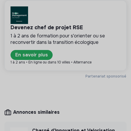
Cette structure repose sur un principe de
solidarité et d’utilité sociale : son mode de
gestion est démocratique et participatif, et sa
lucrativité est limitée. Il s’agit d’une association,
Devenez chef de projet RSE
coopérative, fondation, mutuelle ou entreprise
ESUS.
1 à 2 ans de formation pour s'orienter ou se
reconvertir dans la transition écologique
En savoir plus
Plus d'informations
1 à 2 ans • En ligne ou dans 10 villes • Alternance
Site internet
Association
Partenariat sponsorisé
Entre 250 et 2000
Handicap
salariés
Annonces similaires
Mesure d'impact
L'Arche n'a pas encore transmis de mesure
Chargé d’Innovation et Valorisation