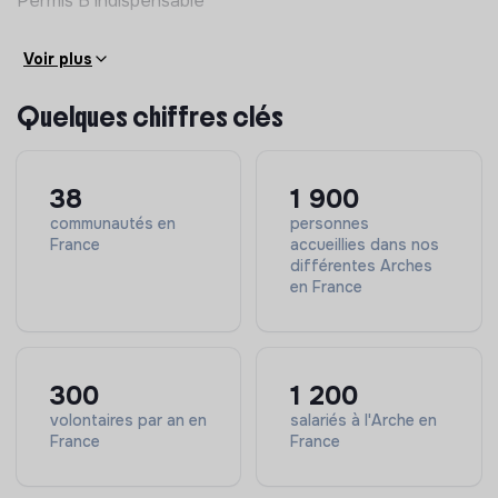
Permis B indispensable
D’être un membre actif et moteur de son secteur
D’intervenir en soutien en foyer de vie (1 lundi
Voir plus
matin/mois + 1 vendredi soir (jusqu’à 21h) /mois + aide
sur des temps de midis)
Quelques chiffres clés
38
1 900
communautés en
personnes
France
accueillies dans nos
différentes Arches
en France
300
1 200
volontaires par an en
salariés à l'Arche en
France
France