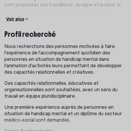
sont proposées aux travailleurs : la vigne et la cave, la
sous-traitance, la fabrication de confitures et la
conserverie.
Voir plus
Missions :
Profil recherché
Le Moniteur d'atelier aux activités de jour (ADJ) a un
rôle central dans le quotidien des personnes accueillies
Nous recherchons des personnes motivées à faire
en Foyer de Vie, en leurs proposant des ateliers
l'expérience de l'accompagnement quotidien des
adaptés à leurs besoins, leurs rythmes et à leurs
personnes en situation de handicap mental dans
autonomies, selon leurs handicaps.
l'animation d'activités leurs permettant de développer
des capacités relationnelles et créatives.
Il a pour mission, notamment
:
Des capacités relationnelles, éducatives et
La gestion du planning des activités
organisationnelles sont souhaitées, avec un sens du
La gestion de l’équipe du pôle activités de jour
travail en équipe pluridisciplinaire.
La mise en lien avec les différents partenaires et
Une première expérience auprès de personnes en
bénévoles intervenants pour les activités
situation de handicap mental et un diplôme du secteur
L’animation d’ateliers
(ex : bougies, mosaïques, sport,
médico-social sont demandés.
sorties)
auprès d’un groupe de personnes accueillies
en situation de handicap mental