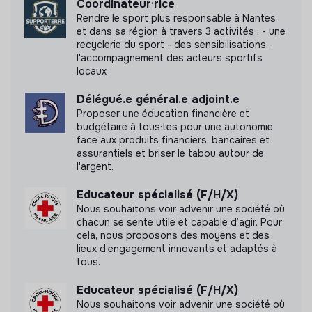
Coordinateur·rice
Rendre le sport plus responsable à Nantes
Partage de la valeur
et dans sa région à travers 3 activités : - une
recyclerie du sport - des sensibilisations -
Entreprise Solidaire d’Utilité Sociale (ESUS)
l'accompagnement des acteurs sportifs
locaux
Investissement dans le développement
professionnel
Délégué.e général.e adjoint.e
Proposer une éducation financière et
Diversité et inclusion
budgétaire à tous·tes pour une autonomie
face aux produits financiers, bancaires et
Engagement communautaire
assurantiels et briser le tabou autour de
l'argent.
Réseaux de soutien internes
Educateur spécialisé (F/H/X)
Principes de gouvernance
Nous souhaitons voir advenir une société où
chacun se sente utile et capable d’agir. Pour
Gouvernance partagée
cela, nous proposons des moyens et des
Gouvernance participative
lieux d’engagement innovants et adaptés à
tous.
Autonomie des équipes
Gestion collaborative de projets
Educateur spécialisé (F/H/X)
Mécanismes de prise de décision collective
Nous souhaitons voir advenir une société où