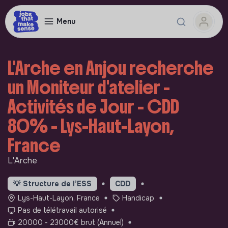
Menu
L'Arche en Anjou recherche
un Moniteur d'atelier -
Activités de Jour - CDD
80% - Lys-Haut-Layon,
France
L'Arche
💡
Structure de l’ESS
CDD
Lys-Haut-Layon, France
Handicap
Pas de télétravail autorisé
20000 - 23000€ brut (Annuel)