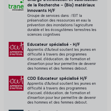
d'impact
de la Recherche – (Bio) matériaux
innovants H/F
Groupe de services dans : l’EIT la
préservation des ressources en eau la
prévention des inondations l’agriculture
durable et les écosystèmes terrestres les
Labels et certifications
sciences cognitives
Cette structure n'a pas souhaité nous
Educateur spécialisé - H/F
communiquer les labels ou certifications qu'elle a
Apprentis d'Auteuil soutient les jeunes en
pu obtenir.
difficulté à travers des programmes
d’accueil, d’éducation, de formation et
d’insertion pour leur permettre de devenir
des hommes et des femmes debout.
Pratiques et politiques internes
CDD Educateur spécialisé H/F
Apprentis d'Auteuil soutient les jeunes en
Avantages sociaux
difficulté à travers des programmes
d’accueil, d’éducation, de formation et
Formation et développement professionnel
d’insertion pour leur permettre de devenir
des hommes et des femmes debout.
Initiatives éco-responsables
Programmes de mentorat et de parrainage