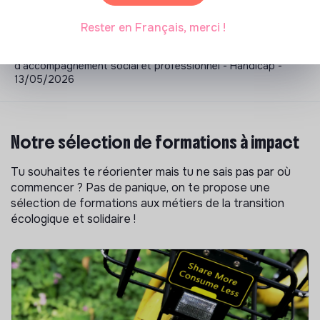
L'Arche recrutement
>
L'Arche en Anjou recherche un Moniteur d'atelier - Activités
Rester en Français, merci !
de Jour - CDD 80% - Lys-Haut-Layon - CDD - Coordination,
Recherche / R&D, Educateur Spécialisé, Chargé.e
d'accompagnement social et professionnel - Handicap -
13/05/2026
Notre sélection de formations à impact
Tu souhaites te réorienter mais tu ne sais pas par où
commencer ? Pas de panique, on te propose une
sélection de formations aux métiers de la transition
écologique et solidaire !