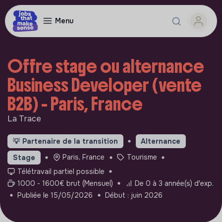
Menu
Offre stage ou alternance
Business Developer (vente
B2B) - Paris, France
La Trace
💡
Partenaire de la transition
Alternance
Paris, France
Tourisme
Stage
Télétravail partiel possible
1000 - 1600€ brut (Mensuel)
De 0 à 3 année(s) d'exp.
Publiée le 15/05/2026
Début : juin 2026