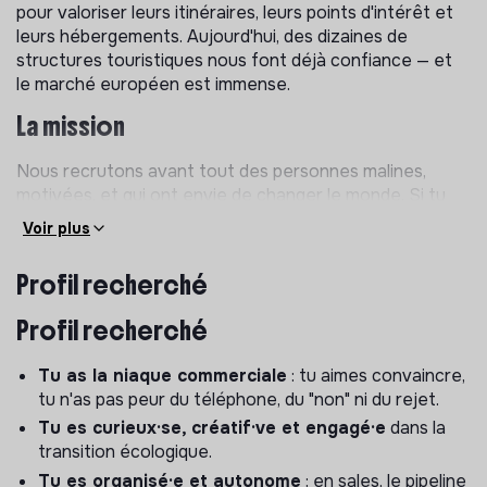
pour valoriser leurs itinéraires, leurs points d'intérêt et
leurs hébergements. Aujourd'hui, des dizaines de
structures touristiques nous font déjà confiance — et
le marché européen est immense.
La mission
Nous recrutons avant tout des personnes malines,
motivées, et qui ont envie de changer le monde. Si tu
aimes le vélo, c'est encore mieux.
Voir plus
Nous recherchons un·e
commercial·e dans l'âme
, qui
Profil recherché
n'a pas peur de décrocher son téléphone, qui aime
convaincre, négocier, et transformer un "peut-être" en
Profil recherché
"on signe". Tu vas être un maillon central de notre
croissance : c'est toi qui vas faire passer La Trace de
Tu as la niaque commerciale
: tu aimes convaincre,
"belle pépite" à "référence incontournable du tourisme
tu n'as pas peur du téléphone, du "non" ni du rejet.
durable en Europe".
Tu es curieux·se, créatif·ve et engagé·e
dans la
Poste : Business Developer / Chargé·e de
transition écologique.
développement commercial B2B (35h/semaine)
Tu es organisé·e et autonome
: en sales, le pipeline