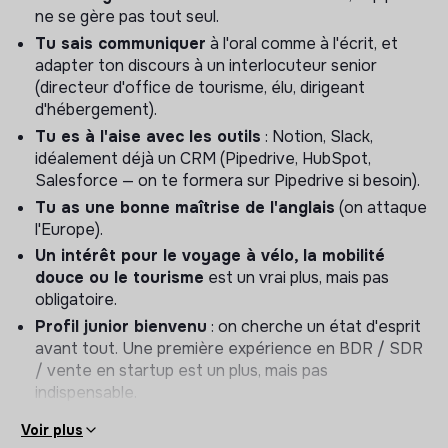
ne se gère pas tout seul.
Télétravail et présentiel (1 à 2 jours par semaine)
Tu sais communiquer
à l'oral comme à l'écrit, et
Stage 6 mois OU Alternance 12-24 mois
adapter ton discours à un interlocuteur senior
(directeur d'office de tourisme, élu, dirigeant
Tes responsabilités
d'hébergement).
Tu es à l'aise avec les outils
: Notion, Slack,
Prospection & génération de pipeline :
idéalement déjà un CRM (Pipedrive, HubSpot,
Identifier et qualifier de nouveaux prospects B2B :
Salesforce — on te formera sur Pipedrive si besoin).
offices de tourisme, agences de destination, réseaux
Tu as une bonne maîtrise de l'anglais
(on attaque
d'hébergeurs, collectivités, marques tourisme.
l'Europe).
Construire et faire vivre des listes de prospection
Un intérêt pour le voyage à vélo, la mobilité
ciblées (par région, par typologie, par saisonnalité).
douce ou le tourisme
est un vrai plus, mais pas
Lancer des campagnes outbound multicanal : cold
obligatoire.
email, LinkedIn, téléphone.
Profil junior bienvenu
: on cherche un état d'esprit
Animer notre pipeline dans Pipedrive : création des
avant tout. Une première expérience en BDR / SDR
deals, mise à jour des statuts, relances.
/ vente en startup est un plus, mais pas
indispensable.
Qualification & démo produit :
Voir plus
Mener les premiers échanges de qualification