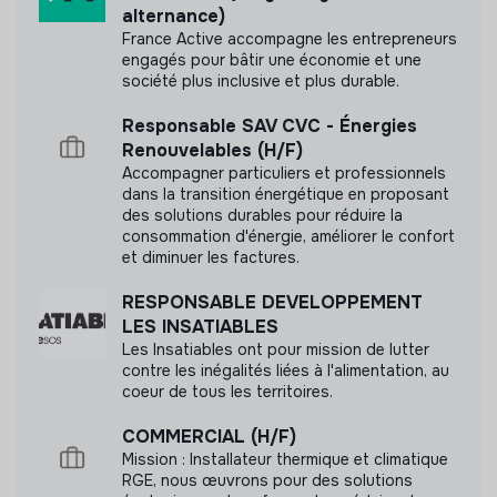
alternance)
assurer leur progression. Ils sont intégrés à une
France Active accompagne les entrepreneurs
équipe et en deviennent membre à part entière. Ils
engagés pour bâtir une économie et une
Labels et certifications
bénéficient comme tous les employés d'une heure
société plus inclusive et plus durable.
de coaching par semaine, où il ne s'agit pas de vérifier
Cette structure n'a pas souhaité nous
une to do, mais bien de discuter de la progression
Responsable SAV CVC - Énergies
communiquer les labels ou certifications qu'elle a
personnelle de nos employés.
Renouvelables (H/F)
pu obtenir.
Mentoring commercial direct par le CEO
(qui a
Accompagner particuliers et professionnels
dans la transition énergétique en proposant
construit le book client de zéro) : tu seras formé·e
des solutions durables pour réduire la
aux meilleures pratiques sales B2B en SaaS / startup
consommation d'énergie, améliorer le confort
tourisme.
et diminuer les factures.
Rémunération attractive
: indemnité légale (stage)
Documents
ou grille alternance +
variable / commission sur les
RESPONSABLE DEVELOPPEMENT
deals signés
— plus tu performes, plus tu gagnes. On
N'a pas encore communiqué de documents de
LES INSATIABLES
veut que ce soit win-win.
transparence
Les Insatiables ont pour mission de lutter
contre les inégalités liées à l'alimentation, au
Réunions fréquentes
: plusieurs réunions par jour
coeur de tous les territoires.
sont organisées pour suivre l'avancement de l'équipe
et échanger sur les projets en cours.
COMMERCIAL (H/F)
Expérience reconnue
: La Trace a déjà accueilli
Mission : Installateur thermique et climatique
plusieurs alternants et stagiaires. Nous y sommes
RGE, nous œuvrons pour des solutions