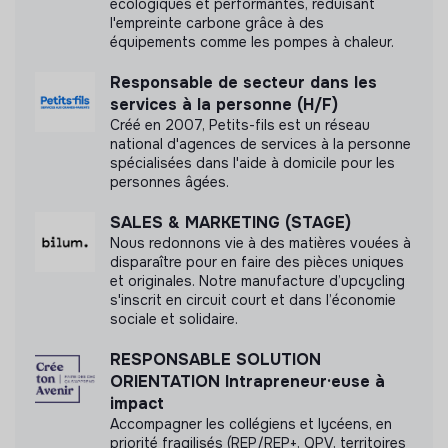
écologiques et performantes, réduisant
habitués, et nous nous engageons à fournir une
l'empreinte carbone grâce à des
expérience enrichissante et formatrice.
équipements comme les pompes à chaleur.
Environnement flexible et stimulant
: chaque idée
compte et l'autonomie est encouragée. Tu auras un
Responsable de secteur dans les
vrai périmètre, des vrais objectifs, et des moyens
services à la personne (H/F)
pour les atteindre.
Créé en 2007, Petits-fils est un réseau
national d'agences de services à la personne
Stack commerciale moderne
: Pipedrive, Notion,
spécialisées dans l'aide à domicile pour les
Slack, outils d'outreach, plus quelques pépites maison
personnes âgées.
qui rendent les démos clients spectaculaires.
Développement rapide des compétences
:
SALES & MARKETING (STAGE)
l'opportunité d'apprendre le métier de sales B2B en
Nous redonnons vie à des matières vouées à
disparaître pour en faire des pièces uniques
startup tech, de la prospection au closing, avec un
et originales. Notre manufacture d’upcycling
produit qui plaît.
s'inscrit en circuit court et dans l’économie
Équipe jeune et dynamique
: une équipe désireuse
sociale et solidaire.
de faire changer les choses pour de vrai.
RESPONSABLE SOLUTION
ORIENTATION Intrapreneur·euse à
impact
Accompagner les collégiens et lycéens, en
priorité fragilisés (REP/REP+, QPV, territoires