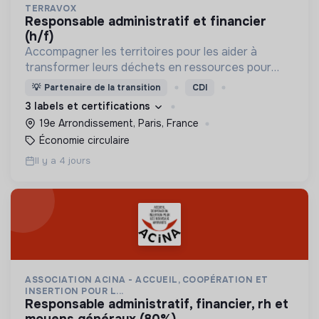
TERRAVOX
responsable administratif et financier
(h/f)
Accompagner les territoires pour les aider à
transformer leurs déchets en ressources pour
mieux vivre la ville !
💡
Partenaire de la transition
CDI
3 labels et certifications
19e Arrondissement, Paris, France
Économie circulaire
Il y a 4 jours
ASSOCIATION ACINA - ACCUEIL, COOPÉRATION ET
INSERTION POUR L...
responsable administratif, financier, rh et