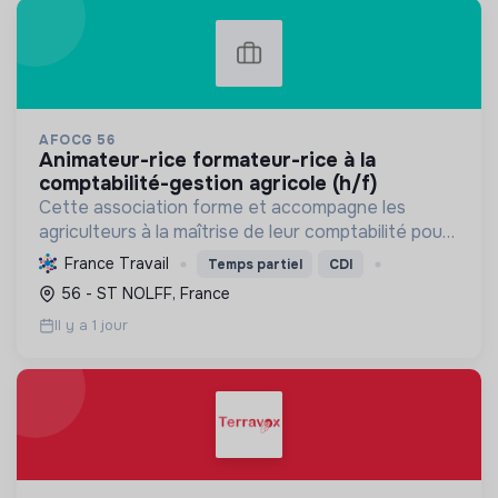
AFOCG 56
animateur-rice formateur-rice à la
comptabilité-gestion agricole (h/f)
Cette association forme et accompagne les
agriculteurs à la maîtrise de leur comptabilité pour
une gestion autonome et durable de leur
France Travail
Temps partiel
CDI
exploitation, favorisant l'échange et la transition
56 - ST NOLFF, France
agroécologiqu...
Il y a 1 jour