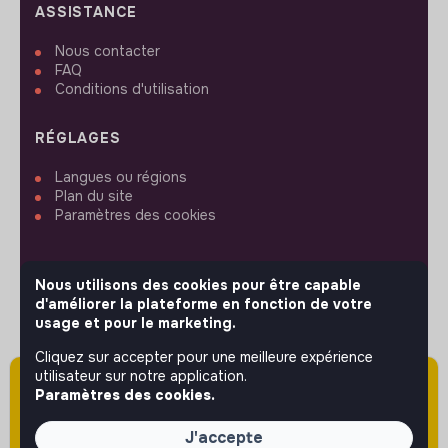
ASSISTANCE
Nous contacter
FAQ
Conditions d'utilisation
RÉGLAGES
Langues ou régions
Plan du site
Paramètres des cookies
Nous utilisons des cookies pour être capable
d'améliorer la plateforme en fonction de votre
SUIVEZ-NOUS
usage et pour le marketing.
Cliquez sur accepter pour une meilleure expérience
utilisateur sur notre application.
Attention cette annonce a été publiée il y a
Paramètres des cookies.
© 2026 jobs that makesense.
plus de 60 jours (le 19/05/2026) et est sans
doute expirée ou non mise à jour.
J'accepte