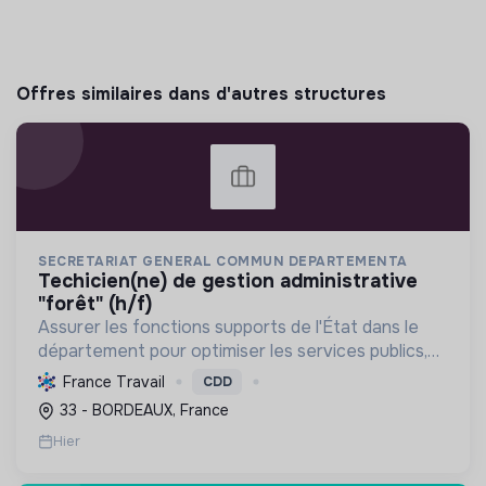
Offres similaires dans d'autres structures
SECRETARIAT GENERAL COMMUN DEPARTEMENTA
techicien(ne) de gestion administrative
"forêt" (h/f)
Assurer les fonctions supports de l'État dans le
département pour optimiser les services publics,
en contribuant à la politique forestière et à la
France Travail
CDD
transition écologique via une gestion durable.
33 - BORDEAUX, France
Hier