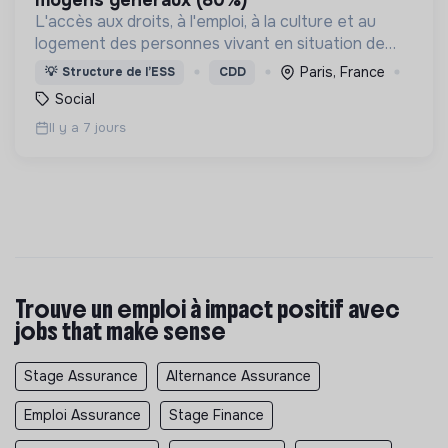
moyens généraux (80%)
L'accès aux droits, à l'emploi, à la culture et au
logement des personnes vivant en situation de
grande précarité et d'habitat indigne ou précaire
Paris, France
💡
Structure de l’ESS
CDD
(squats, bidonvilles, hôtels sociaux, etc.) en IDF.
Social
Il y a 7 jours
Trouve un emploi à impact positif avec
jobs that make sense
Stage Assurance
Alternance Assurance
Emploi Assurance
Stage Finance