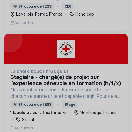
un handicap physique ou psychique
💡
Structure de l’ESS
CDI
Levallois-Perret, France
Handicap
Aujourd'hui
LA CROIX-ROUGE FRANÇAISE
stagiaire - chargé(e) de projet sur
l’expérience bénévole en formation (h/f/x)
Nous souhaitons voir advenir une société où
chacun se sente utile et capable d’agir. Pour cela,
nous proposons des moyens et des lieux
💡
Structure de l’ESS
Stage
d’engagement innovants et adaptés à tous.
1 labels et certifications
Montrouge, France
Social
Aujourd'hui