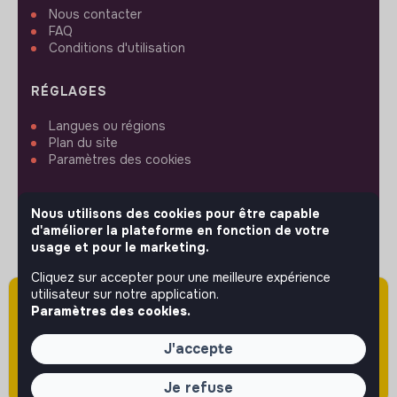
Nous contacter
FAQ
Conditions d'utilisation
RÉGLAGES
Langues ou régions
Plan du site
Paramètres des cookies
Nous utilisons des cookies pour être capable
d'améliorer la plateforme en fonction de votre
usage et pour le marketing.
SUIVEZ-NOUS
Cliquez sur accepter pour une meilleure expérience
utilisateur sur notre application.
Attention cette annonce a été publiée il y a
Paramètres des cookies.
plus de 60 jours (le 03/06/2026) et est sans
© 2026 jobs that makesense.
doute expirée ou non mise à jour.
J'accepte
Je refuse