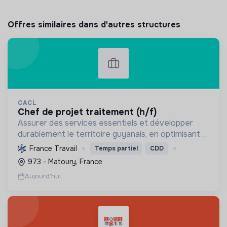
Offres similaires dans d'autres structures
CACL
chef de projet traitement (h/f)
Assurer des services essentiels et développer
durablement le territoire guyanais, en optimisant la
gestion des ressources et en promouvant la
France Travail
Temps partiel
CDD
transition écologique et sociale.
973 - Matoury, France
Aujourd'hui