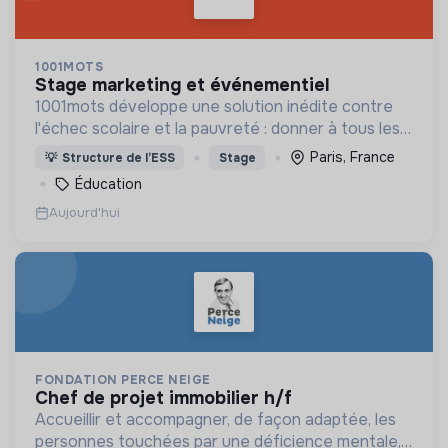
1001MOTS
stage marketing et événementiel
1001mots développe une solution inédite contre
l'échec scolaire et la pauvreté : donner à tous les
enfants les 1000 premiers mots nécessaires pour
Paris, France
💡
Structure de l’ESS
Stage
leur entrée à l'école à 3 ans.
Éducation
Aujourd'hui
FONDATION PERCE NEIGE
chef de projet immobilier h/f
Accueillir et accompagner, de façon adaptée, les
personnes touchées par une déficience mentale,