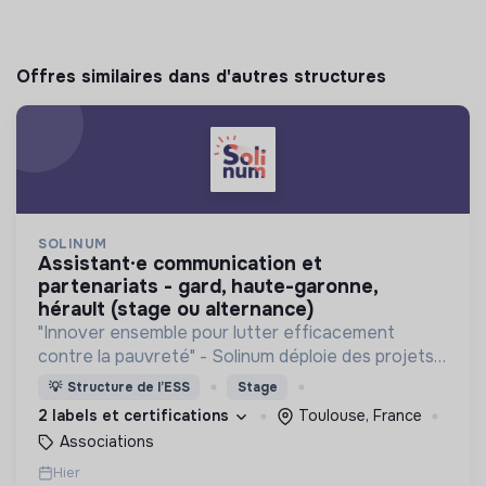
Offres similaires dans d'autres structures
SOLINUM
assistant·e communication et
partenariats - gard, haute-garonne,
hérault (stage ou alternance)
"Innover ensemble pour lutter efficacement
contre la pauvreté" - Solinum déploie des projets
d'innovation sociale qui utilisent le numérique pour
💡
Structure de l’ESS
Stage
participer à la lutte contre la pauvreté
2 labels et certifications
Toulouse, France
Associations
Hier