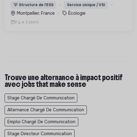
lutte pour la préservation de la forêt et de la
💡
Structure de l’ESS
Service civique / VSI
biodiversité en Colombie au Pérou et en France
Montpellier, France
Écologie
Il y a 2 jours
Trouve une alternance à impact positif
avec jobs that make sense
Stage Chargé De Communication
Alternance Chargé De Communication
Emploi Chargé De Communication
Stage Directeur Communication