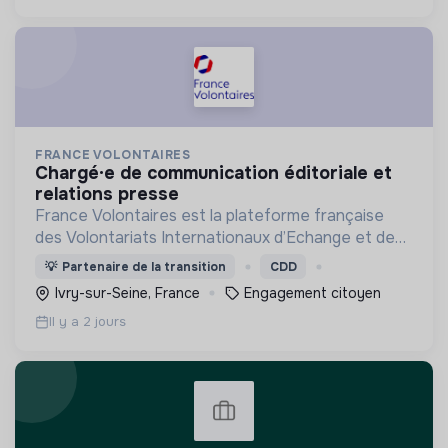
FRANCE VOLONTAIRES
chargé·e de communication éditoriale et
relations presse
France Volontaires est la plateforme française
des Volontariats Internationaux d’Echange et de
Solidarité.
💡
Partenaire de la transition
CDD
Ivry-sur-Seine, France
Engagement citoyen
Il y a 2 jours