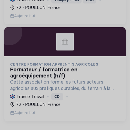
agroécologique.
72 - ROUILLON, France
Aujourd'hui
CENTRE FORMATION APPRENTIS AGRICOLES
formateur / formatrice en
agroéquipement (h/f)
Cette association forme les futurs acteurs
agricoles aux pratiques durables, du terrain à la
gestion, favorisant une transition écologique et le
France Travail
CDI
renouvellement des générations via
72 - ROUILLON, France
l'apprentissage.
Aujourd'hui