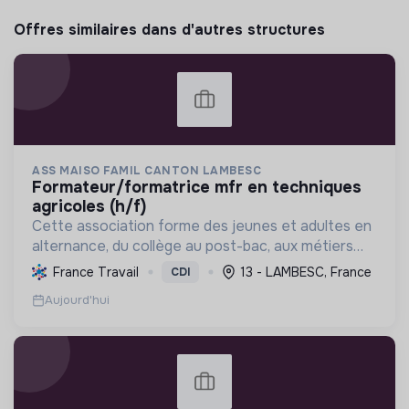
Offres similaires dans d'autres structures
ASS MAISO FAMIL CANTON LAMBESC
formateur/formatrice mfr en techniques
agricoles (h/f)
Cette association forme des jeunes et adultes en
alternance, du collège au post-bac, aux métiers
liés à la nature, l'agriculture et l'environnement,
France Travail
13 - LAMBESC, France
CDI
favorisant la transition écologique et
Aujourd'hui
l'épanouisse...