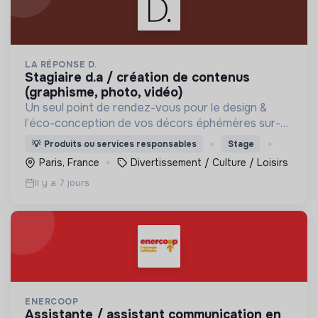
LA RÉPONSE D.
stagiaire d.a / création de contenus
(graphisme, photo, vidéo)
Un seul point de rendez-vous pour le design &
l’éco-conception de vos décors éphémères sur-
mesure. Réconcilions désirable et responsable !
💡
Produits ou services responsables
Stage
Paris, France
Divertissement / Culture / Loisirs
Il y a 7 jours
ENERCOOP
assistante / assistant communication en