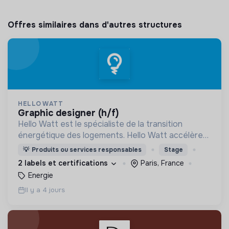
Offres similaires dans d'autres structures
HELLO WATT
graphic designer (h/f)
Hello Watt est le spécialiste de la transition
énergétique des logements. Hello Watt accélère
la transition énergétique en la rendant plus simple,
💡
Produits ou services responsables
Stage
plus intelligente et plus accessible.
2 labels et certifications
Paris, France
Energie
Il y a 4 jours