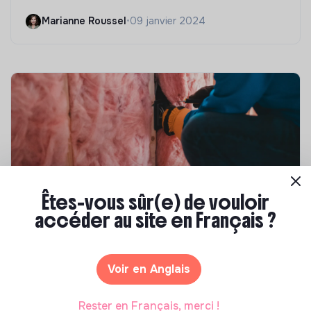
Marianne Roussel
•
09 janvier 2024
Êtes-vous sûr(e) de vouloir
accéder au site en Français ?
Compétences & formations
Top 8 des formations en rénovation
énergétique des bâtiments
Voir en Anglais
Marianne Roussel
•
21 janvier 2025
Rester en Français, merci !