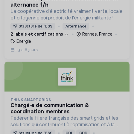
alternance f/h
La coopérative d'électricité vraiment verte, locale
et citoyenne qui produit de l'énergie militante !
💡
Structure de l’ESS
Alternance
2 labels et certifications
Rennes, France
Energie
Il y a 8 jours
THINK SMARTGRIDS
chargé·e de communication &
coordination membres
Fédérer la filière française des smart grids et les
solutions qui contribuent à l'optimisation et à la
sécurité d’approvisionnement du système
💡
Structure de l’ESS
CDI
CDD