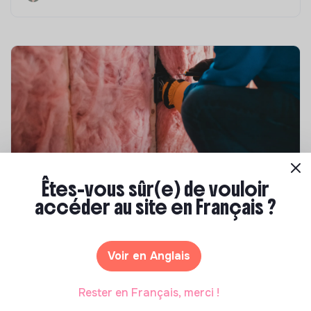
Êtes-vous sûr(e) de vouloir
Compétences & formations
accéder au site en Français ?
Top 8 des formations en rénovation
énergétique des bâtiments
Voir en Anglais
Marianne Roussel
•
21 janvier 2025
Rester en Français, merci !