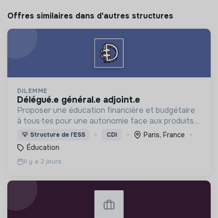
Offres similaires dans d'autres structures
DILEMME
délégué.e général.e adjoint.e
Proposer une éducation financière et budgétaire
à tous·tes pour une autonomie face aux produits
financiers, bancaires et assurantiels et briser le
Paris, France
💡
Structure de l’ESS
CDI
tabou autour de l'argent.
Éducation
Il y a 2 jours