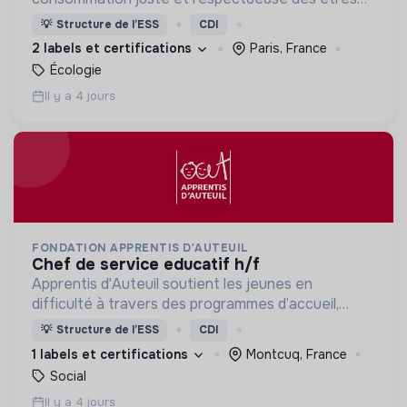
vivants et de la planète
💡
Structure de l’ESS
CDI
2 labels et certifications
Paris, France
Écologie
Il y a 4 jours
FONDATION APPRENTIS D'AUTEUIL
chef de service educatif h/f
Apprentis d'Auteuil soutient les jeunes en
difficulté à travers des programmes d’accueil,
d’éducation, de formation et d’insertion pour leur
💡
Structure de l’ESS
CDI
permettre de devenir des hommes et des femmes
1 labels et certifications
Montcuq, France
debout.
Social
Il y a 4 jours