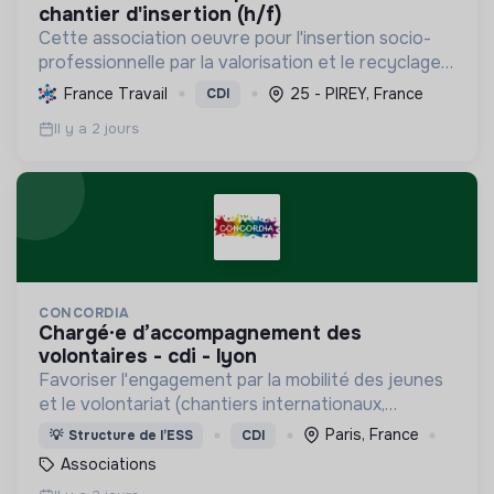
chantier d'insertion (h/f)
Cette association oeuvre pour l'insertion socio-
professionnelle par la valorisation et le recyclage
d'objets, le blanchissage et la sensibilisation
France Travail
25 - PIREY, France
CDI
environnementale, promouvant l'économie
Il y a 2 jours
circulaire e...
CONCORDIA
chargé·e d’accompagnement des
volontaires - cdi - lyon
Favoriser l'engagement par la mobilité des jeunes
et le volontariat (chantiers internationaux,
volontariats européens, Service Civique).
Paris, France
💡
Structure de l’ESS
CDI
Associations