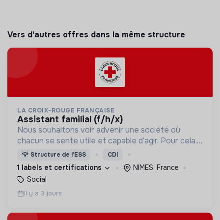
Vers d'autres offres dans la même structure
LA CROIX-ROUGE FRANÇAISE
assistant familial (f/h/x)
Nous souhaitons voir advenir une société où
chacun se sente utile et capable d’agir. Pour cela,
nous proposons des moyens et des lieux
💡
Structure de l’ESS
CDI
d’engagement innovants et adaptés à tous.
1 labels et certifications
NIMES, France
Social
Il y a 3 jours