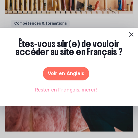
Compétences & formations
Comment se former à la transition écologique
Êtes-vous sûr(e) de vouloir
?
accéder au site en Français ?
Marianne Roussel
•
09 janvier 2024
Voir en Anglais
Rester en Français, merci !