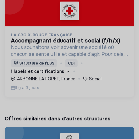
LA CROIX-ROUGE FRANÇAISE
accompagnant éducatif et social (f/h/x)
Nous souhaitons voir advenir une société où
chacun se sente utile et capable d’agir. Pour cela,
nous proposons des moyens et des lieux
💡
Structure de l’ESS
CDI
d’engagement innovants et adaptés à tous.
1 labels et certifications
ARBONNE LA FORET, France
Social
Il y a 3 jours
Offres similaires dans d'autres structures