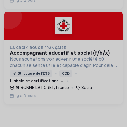
Il y a 2 jours
LA CROIX-ROUGE FRANÇAISE
accompagnant éducatif et social (f/h/x)
Nous souhaitons voir advenir une société où
chacun se sente utile et capable d’agir. Pour cela,
nous proposons des moyens et des lieux
💡
Structure de l’ESS
CDD
d’engagement innovants et adaptés à tous.
1 labels et certifications
ARBONNE LA FORET, France
Social
Il y a 3 jours