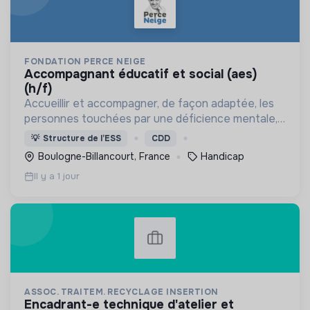
FONDATION PERCE NEIGE
accompagnant éducatif et social (aes)
(h/f)
Accueillir et accompagner, de façon adaptée, les
personnes touchées par une déficience mentale,
un handicap physique ou psychique
💡
Structure de l’ESS
CDD
Boulogne-Billancourt, France
Handicap
Il y a 1 jour
ASSOC. TRAITEM. RECYCLAGE INSERTION
encadrant-e technique d'atelier et