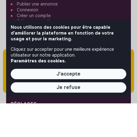
Publier une annonce
Connexion
Créer un compte
Editer mon profil
Espace recruteur
Nous utilisons des cookies pour être capable
Les fiches métiers
d'améliorer la plateforme en fonction de votre
Offres d'emploi
usage et pour le marketing.
Offres de stage
Cliquez sur accepter pour une meilleure expérience
Offres d'alternance
utilisateur sur notre application.
Attention cette annonce a été publiée il y a
Paramètres des cookies.
plus de 60 jours (le 01/06/2026) et est sans
ASSISTANCE
doute expirée ou non mise à jour.
J'accepte
Nous contacter
FAQ
Je refuse
Conditions d'utilisation
RÉGLAGES
Langues ou régions
Plan du site
Paramètres des cookies