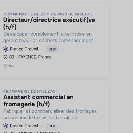
COMMUNAUTE DE COM DU PAYS DE FAYENCE
directeur/directrice exécutif(ve
(h/f)
Développer durablement le territoire en
gérant l'eau, les déchets, l'aménagement et
les services à la population, tout en
France Travail
CDD
protégeant l'environnement et promouvant
83 - FAYENCE, France
la transition écologique et sociale.
Hier
FROMAGERIE DE HYELZAS
assistant commercial en
fromagerie (h/f)
Fabriquer et commercialiser des fromages
artisanaux de brebis de terroir, en
soutenant l'agriculture locale et biologique,
France Travail
CDI
et en promouvant un modèle économique