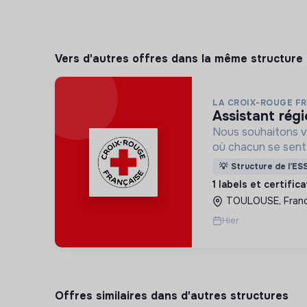
Vers d'autres offres dans la même structure
LA CROIX-ROUGE F
assistant régi
Nous souhaitons v
où chacun se sente 
Pour cela, nous p
💡
Structure de l’ES
des lieux d’engag
1 labels et certific
adaptés à tous.
TOULOUSE, Fran
Hier
Offres similaires dans d'autres structures