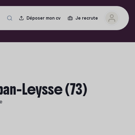
Déposer mon cv
Je recrute
ban-Leysse (73)
le