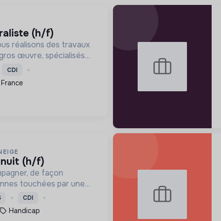
raliste (h/f)
us réalisons des travaux
gros œuvre, spécialisés
re la consommation
CDI
timents et participer
 France
ansition écologique.
NEIGE
 nuit (h/f)
mpagner, de façon
onnes touchées par une
e, un handicap physique
S
CDI
Handicap