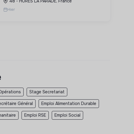
48 - HURES LA PARADE, France
et social équitable.
Hier
e
Opérations
Stage Secretariat
ecrétaire Général
Emploi Alimentation Durable
anitaire
Emploi RSE
Emploi Social