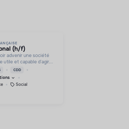
RANÇAISE
onal (h/f)
oir advenir une société
utile et capable d’agir.
roposons des moyens et
S
CDD
ement innovants et
ations
ce
Social