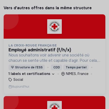
Vers d'autres offres dans la même structure
LA CROIX-ROUGE FRANÇAISE
employé administratif (f/h/x)
Nous souhaitons voir advenir une société où
chacun se sente utile et capable d’agir. Pour cela,
nous proposons des moyens et des lieux
💡
Structure de l’ESS
CDD
Temps partiel
d’engagement innovants et adaptés à tous.
1 labels et certifications
NIMES, France
Social
Aujourd'hui