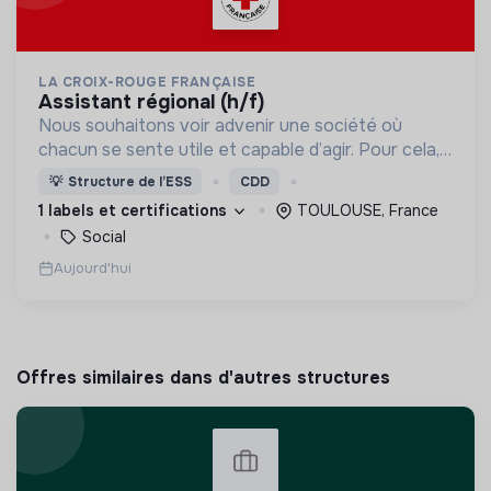
LA CROIX-ROUGE FRANÇAISE
assistant régional (h/f)
Nous souhaitons voir advenir une société où
chacun se sente utile et capable d’agir. Pour cela,
nous proposons des moyens et des lieux
💡
Structure de l’ESS
CDD
d’engagement innovants et adaptés à tous.
1 labels et certifications
TOULOUSE, France
Social
Aujourd'hui
Offres similaires dans d'autres structures