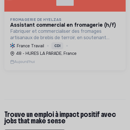
FROMAGERIE DE HYELZAS
assistant commercial en fromagerie (h/f)
Fabriquer et commercialiser des fromages
artisanaux de brebis de terroir, en soutenant
l'agriculture locale et biologique, et en promouvant
France Travail
CDI
un modèle économique et social équitable.
48 - HURES LA PARADE, France
Aujourd'hui
Trouve un emploi à impact positif avec
jobs that make sense