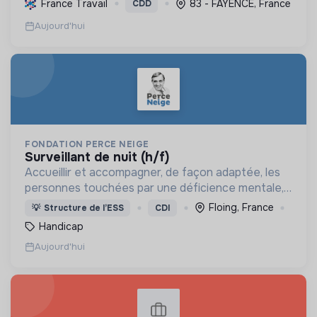
France Travail
83 - FAYENCE, France
CDD
et promouvant la transition écologique et sociale.
Aujourd'hui
FONDATION PERCE NEIGE
surveillant de nuit (h/f)
Accueillir et accompagner, de façon adaptée, les
personnes touchées par une déficience mentale,
un handicap physique ou psychique
Floing, France
💡
Structure de l’ESS
CDI
Handicap
Aujourd'hui