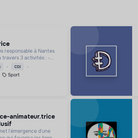
rice
lus responsable à Nantes
 travers 3 activités : -
sport - des
S
CDI
 l'accompagnement des
Sport
ocaux
lusif
met l’émergence d’une
re qui favorise les liens