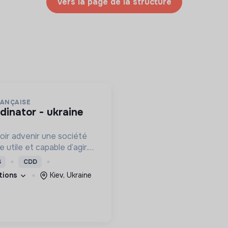
Vers la page de la structure
RANÇAISE
oir advenir une société
utile et capable d’agir.
roposons des moyens et
S
CDD
ement innovants et
ations
Kiev, Ukraine