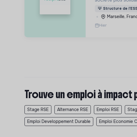
intergénérationne
💡
Structure de l’ES
vieillissement de l
Marseille, Fran
le délitement du li
Hier
Trouve un emploi à impact 
Stage RSE
Alternance RSE
Emploi RSE
Stag
Emploi Developpement Durable
Emploi Economie Ci