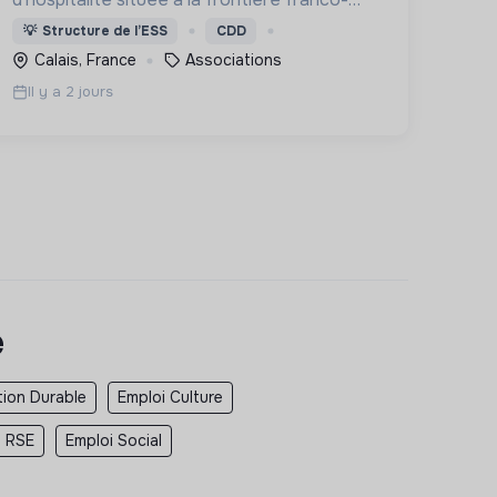
britannique qui défend quotidiennement les
💡
Structure de l’ESS
CDD
valeurs d'accueil auprès des personnes en
Calais, France
Associations
situation d'errance.
Il y a 2 jours
e
tion Durable
Emploi Culture
i RSE
Emploi Social