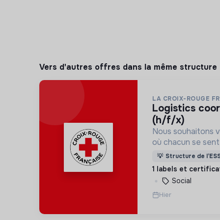
Vers d'autres offres dans la même structure
LA CROIX-ROUGE F
logistics coordinator - ukraine
(h/f/x)
Nous souhaitons v
où chacun se sente 
Pour cela, nous p
💡
Structure de l’ES
des lieux d’engag
1 labels et certific
adaptés à tous.
Social
Hier