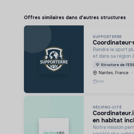
Offres similaires dans d'autres structures
SUPPORTERRE
coordinateur·
Rendre le sport p
et dans sa région à
une recyclerie du 
💡
Structure de l’ES
sensibilisations -
Nantes, France
acteurs sportifs l
Hier
RÉCIPRO-CITÉ
coordinateur.ice-animateur.trice
en habitat inc
Notre mission per
société plus solidai