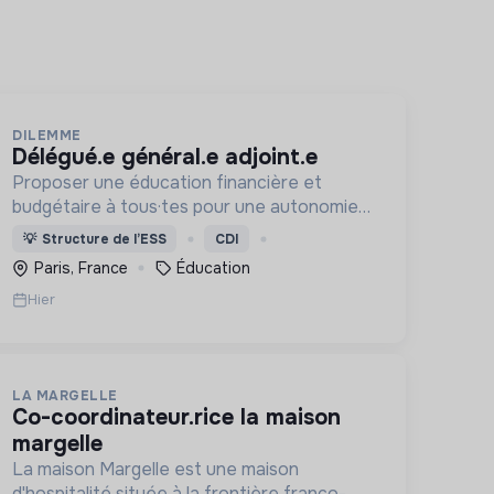
DILEMME
délégué.e général.e adjoint.e
Proposer une éducation financière et
budgétaire à tous·tes pour une autonomie
face aux produits financiers, bancaires et
💡
Structure de l’ESS
CDI
assurantiels et briser le tabou autour de
Paris, France
Éducation
l'argent.
Hier
LA MARGELLE
co-coordinateur.rice la maison
margelle
La maison Margelle est une maison
d'hospitalité située à la frontière franco-