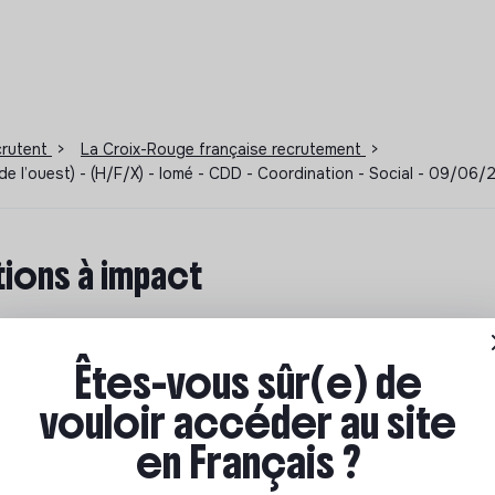
ecrutent
>
La Croix-Rouge française recrutement
>
de l’ouest) - (H/F/X) - lomé - CDD - Coordination - Social - 09/06
ions à impact
ar où commencer ? Pas de panique, on te propose une
n écologique et solidaire !
Êtes-vous sûr(e) de
vouloir accéder au site
en Français ?