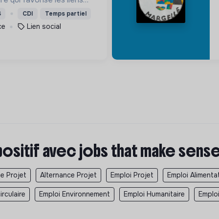
ls pour accompagner le
S
CDI
Temps partiel
a population et agir contre
ce
Lien social
en social
positif avec jobs that make sens
e Projet
Alternance Projet
Emploi Projet
Emploi Alimenta
rculaire
Emploi Environnement
Emploi Humanitaire
Emplo