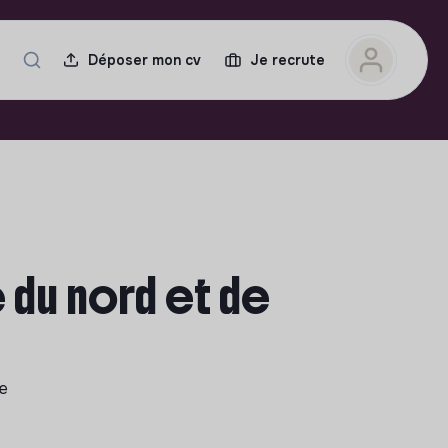
Déposer mon cv
Je recrute
 du nord et de
le