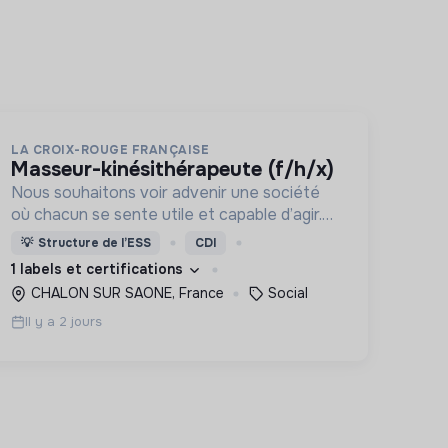
LA CROIX-ROUGE FRANÇAISE
masseur-kinésithérapeute (f/h/x)
Nous souhaitons voir advenir une société
où chacun se sente utile et capable d’agir.
Pour cela, nous proposons des moyens et
💡
Structure de l’ESS
CDI
des lieux d’engagement innovants et
1 labels et certifications
adaptés à tous.
CHALON SUR SAONE, France
Social
Il y a 2 jours