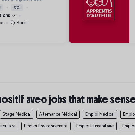
ion, de formation et
S
CDI
eur permettre de devenir
ations
s femmes debout.
ce
Social
positif avec jobs that make sens
Stage Médical
Alternance Médical
Emploi Médical
Emplo
rculaire
Emploi Environnement
Emploi Humanitaire
Emplo