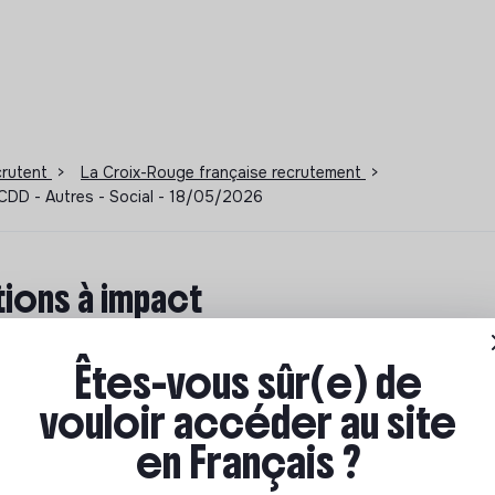
ecrutent
>
La Croix-Rouge française recrutement
>
 CDD - Autres - Social - 18/05/2026
ions à impact
ar où commencer ? Pas de panique, on te propose une
Êtes-vous sûr(e) de
n écologique et solidaire !
vouloir accéder au site
en Français ?