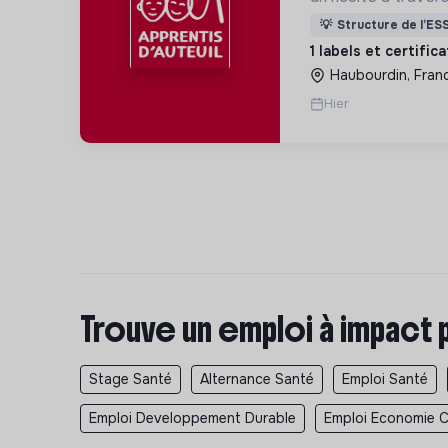
d’accueil, d’éducat
💡
Structure de l’ES
d’insertion pour l
1 labels et certific
des hommes et de
Haubourdin, Fran
Hier
Trouve un emploi à impact 
Stage Santé
Alternance Santé
Emploi Santé
Emploi Developpement Durable
Emploi Economie Ci