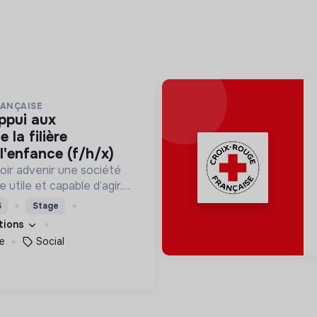
RANÇAISE
la filière
l'enfance (f/h/x)
oir advenir une société
utile et capable d’agir.
roposons des moyens et
S
Stage
ement innovants et
ations
e
Social