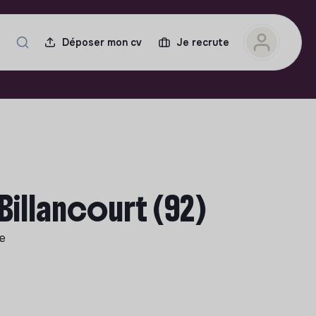
Déposer mon cv
Je recrute
illancourt (92)
le