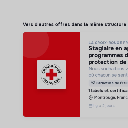
Vers d'autres offres dans la même structure
LA CROIX-ROUGE F
stagiaire en appui aux
programmes de 
protection de 
Nous souhaitons v
où chacun se sente 
Pour cela, nous p
💡
Structure de l’ES
des lieux d’engag
1 labels et certific
adaptés à tous.
Montrouge, Franc
Il y a 2 jours