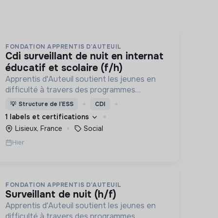
FONDATION APPRENTIS D'AUTEUIL
cdi surveillant de nuit en internat
éducatif et scolaire (f/h)
Apprentis d'Auteuil soutient les jeunes en
difficulté à travers des programmes
d’accueil, d’éducation, de formation et
💡
Structure de l’ESS
CDI
d’insertion pour leur permettre de devenir
1 labels et certifications
des hommes et des femmes debout.
Lisieux, France
Social
Hier
FONDATION APPRENTIS D'AUTEUIL
surveillant de nuit (h/f)
Apprentis d'Auteuil soutient les jeunes en
difficulté à travers des programmes