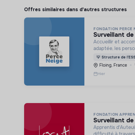
Offres similaires dans d'autres structures
FONDATION PERCE 
surveillant de
Accueillir et acco
adaptée, les pers
déficience mental
💡
Structure de l’ES
ou psychique
Floing, France
Hier
FONDATION APPREN
surveillant de
Apprentis d'Auteui
difficulté à trave