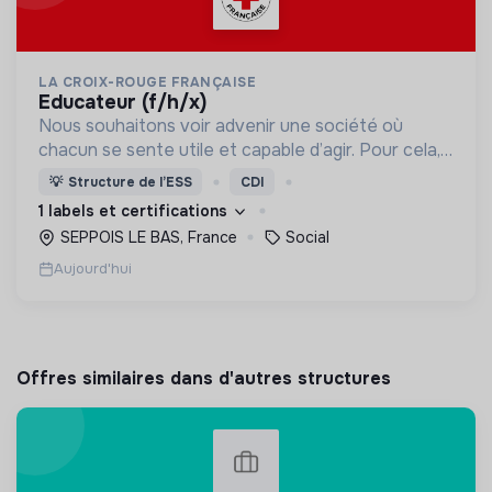
LA CROIX-ROUGE FRANÇAISE
educateur (f/h/x)
Nous souhaitons voir advenir une société où
chacun se sente utile et capable d’agir. Pour cela,
nous proposons des moyens et des lieux
💡
Structure de l’ESS
CDI
d’engagement innovants et adaptés à tous.
1 labels et certifications
SEPPOIS LE BAS, France
Social
Aujourd'hui
Offres similaires dans d'autres structures