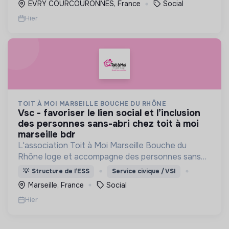
EVRY COURCOURONNES, France
Social
Hier
TOIT À MOI MARSEILLE BOUCHE DU RHÔNE
vsc - favoriser le lien social et l’inclusion
des personnes sans-abri chez toit à moi
marseille bdr
L'association Toit à Moi Marseille Bouche du
Rhône loge et accompagne des personnes sans
abris vers un avenir sans rue.
💡
Structure de l’ESS
Service civique / VSI
Marseille, France
Social
Hier