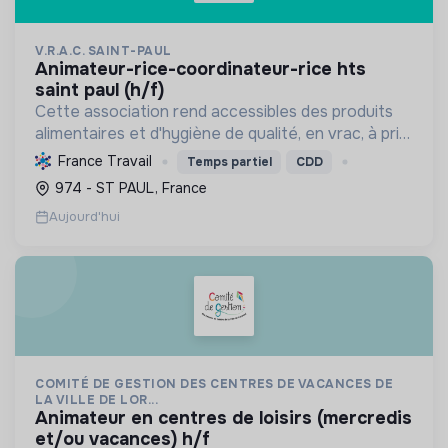
V.R.A.C. SAINT-PAUL
animateur-rice-coordinateur-rice hts
saint paul (h/f)
Cette association rend accessibles des produits
alimentaires et d'hygiène de qualité, en vrac, à prix
solidaires, aux habitants des quartiers prioritaires.
France Travail
Temps partiel
CDD
Elle favorise le lien social, l'écologie et ...
974 - ST PAUL, France
Aujourd'hui
COMITÉ DE GESTION DES CENTRES DE VACANCES DE
LA VILLE DE LOR...
animateur en centres de loisirs (mercredis
et/ou vacances) h/f