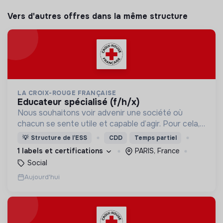
Vers d'autres offres dans la même structure
LA CROIX-ROUGE FRANÇAISE
educateur spécialisé (f/h/x)
Nous souhaitons voir advenir une société où
chacun se sente utile et capable d’agir. Pour cela,
nous proposons des moyens et des lieux
💡
Structure de l’ESS
CDD
Temps partiel
d’engagement innovants et adaptés à tous.
1 labels et certifications
PARIS, France
Social
Aujourd'hui