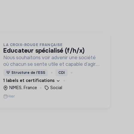
LA CROIX-ROUGE FRANÇAISE
educateur spécialisé (f/h/x)
Nous souhaitons voir advenir une société
où chacun se sente utile et capable d’agir.
Pour cela, nous proposons des moyens et
💡
Structure de l’ESS
CDI
des lieux d’engagement innovants et
1 labels et certifications
adaptés à tous.
NIMES, France
Social
Hier