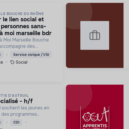
LLE BOUCHE DU RHÔNE
s personnes sans-
 à moi marseille bdr
 à Moi Marseille Bouche
 accompagne des
is vers un avenir sans
S
Service civique / VSI
ce
Social
TIS D'AUTEUIL
cialisé - h/f
l soutient les jeunes en
rs des programmes
ion, de formation et
S
CDI
eur permettre de devenir