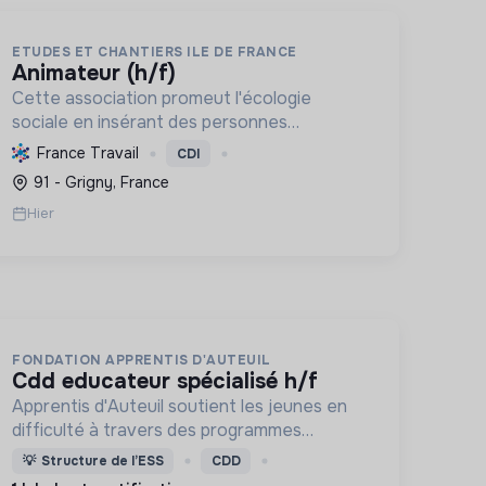
ETUDES ET CHANTIERS ILE DE FRANCE
animateur (h/f)
Cette association promeut l'écologie
sociale en insérant des personnes
vulnérables par l'emploi et des projets
France Travail
CDI
d'intérêt collectif, améliorant le cadre de
91 - Grigny, France
vie et formant aux métiers verts, pour une
Hier
tr...
FONDATION APPRENTIS D'AUTEUIL
cdd educateur spécialisé h/f
Apprentis d'Auteuil soutient les jeunes en
difficulté à travers des programmes
d’accueil, d’éducation, de formation et
💡
Structure de l’ESS
CDD
d’insertion pour leur permettre de devenir