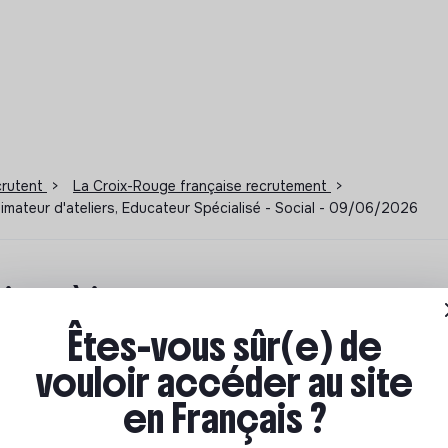
ecrutent
>
La Croix-Rouge française recrutement
>
ateur d'ateliers, Educateur Spécialisé - Social - 09/06/2026
ions à impact
Êtes-vous sûr(e) de
ar où commencer ? Pas de panique, on te propose une
vouloir accéder au site
n écologique et solidaire !
en Français ?