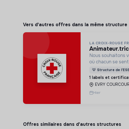
Vers d'autres offres dans la même structure
LA CROIX-ROUGE F
animateur.tri
Nous souhaitons v
où chacun se sente 
Pour cela, nous p
💡
Structure de l’ES
des lieux d’engag
1 labels et certific
adaptés à tous.
EVRY COURCOUR
Hier
Offres similaires dans d'autres structures