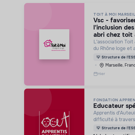
TOIT À MOI MARSEI
vsc - favoriser le lien social et
l’inclusion de
abri chez toit
L'association Toit
du Rhône loge et
personnes sans abr
💡
Structure de l’ES
rue.
Marseille, Fran
Hier
FONDATION APPREN
educateur spé
Apprentis d'Auteui
difficulté à trave
d’accueil, d’éducat
💡
Structure de l’ES
d’insertion pour l