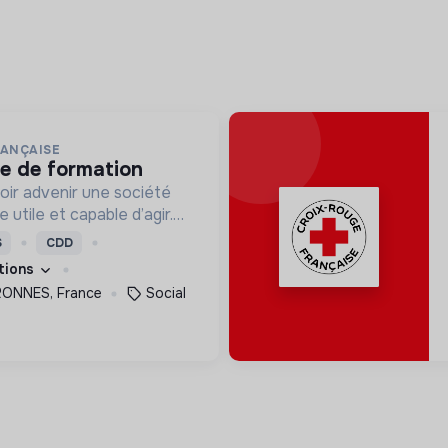
RANÇAISE
ce de formation
oir advenir une société
utile et capable d’agir.
roposons des moyens et
S
CDD
ement innovants et
ations
ONNES, France
Social