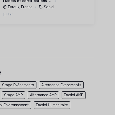
1 labels et certifications
des hommes et des femmes debout.
Évreux, France
Social
Hier
e
Stage Événements
Alternance Événements
Stage AMP
Alternance AMP
Emploi AMP
oi Environnement
Emploi Humanitaire