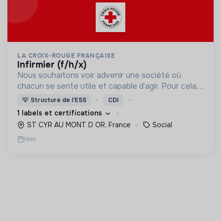
LA CROIX-ROUGE FRANÇAISE
infirmier (f/h/x)
Nous souhaitons voir advenir une société où
chacun se sente utile et capable d’agir. Pour cela,
nous proposons des moyens et des lieux
💡
Structure de l’ESS
CDI
d’engagement innovants et adaptés à tous.
1 labels et certifications
ST CYR AU MONT D OR, France
Social
Hier