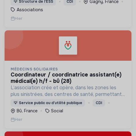
Gagny, France
💡
Structure de l’ESS
CDI
soins et l’insertion sociale et professionnelle.
Associations
Hier
MÉDECINS SOLIDAIRES
coordinateur / coordinatrice assistant(e)
médical(e) h/f - bû (28)
L’association crée et opère, dans les zones les
plus sinistrées, des centres de santé, permettant
aux populations de retrouver une porte à laquelle
💡
Service public ou d’utilité publique
CDI
frapper lorsque le besoin médical survient.
Bû, France
Social
Hier