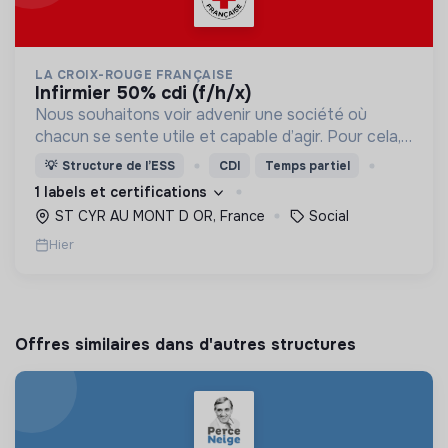
LA CROIX-ROUGE FRANÇAISE
infirmier 50% cdi (f/h/x)
Nous souhaitons voir advenir une société où
chacun se sente utile et capable d’agir. Pour cela,
nous proposons des moyens et des lieux
💡
Structure de l’ESS
CDI
Temps partiel
d’engagement innovants et adaptés à tous.
1 labels et certifications
ST CYR AU MONT D OR, France
Social
Hier
Offres similaires dans d'autres structures