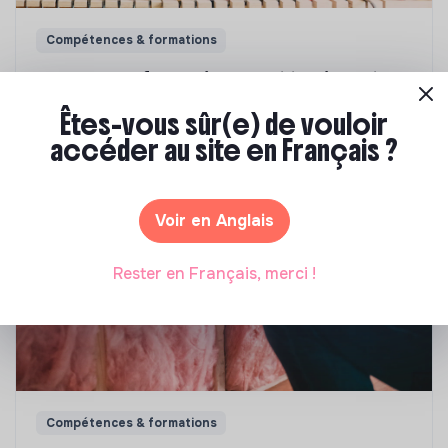
Compétences & formations
Comment se former à la transition écologique
?
Êtes-vous sûr(e) de vouloir
accéder au site en Français ?
Marianne Roussel
•
09 janvier 2024
Voir en Anglais
Rester en Français, merci !
Compétences & formations