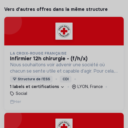
Vers d'autres offres dans la même structure
LA CROIX-ROUGE FRANÇAISE
infirmier 12h chirurgie - (f/h/x)
Nous souhaitons voir advenir une société où
chacun se sente utile et capable d’agir. Pour cela,
nous proposons des moyens et des lieux
💡
Structure de l’ESS
CDI
d’engagement innovants et adaptés à tous.
1 labels et certifications
LYON, France
Social
Hier