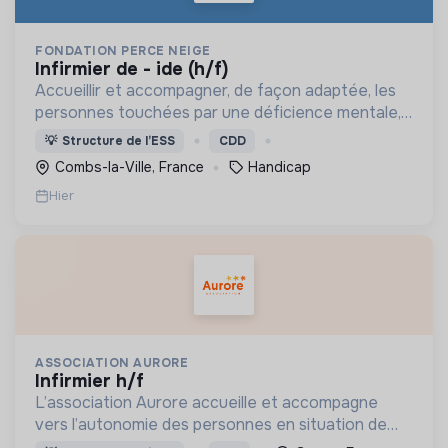
FONDATION PERCE NEIGE
infirmier de - ide (h/f)
Accueillir et accompagner, de façon adaptée, les
personnes touchées par une déficience mentale,
un handicap physique ou psychique
💡
Structure de l’ESS
CDD
Combs-la-Ville, France
Handicap
Hier
ASSOCIATION AURORE
infirmier h/f
L’association Aurore accueille et accompagne
vers l’autonomie des personnes en situation de
précarité ou d’exclusion via l’hébergement, les