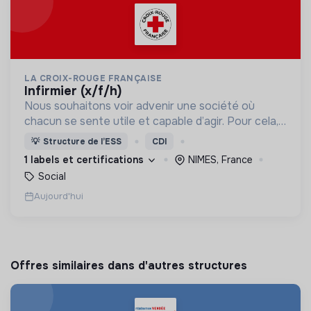
LA CROIX-ROUGE FRANÇAISE
infirmier (x/f/h)
Nous souhaitons voir advenir une société où
chacun se sente utile et capable d’agir. Pour cela,
nous proposons des moyens et des lieux
💡
Structure de l’ESS
CDI
d’engagement innovants et adaptés à tous.
1 labels et certifications
NIMES, France
Social
Aujourd'hui
Offres similaires dans d'autres structures