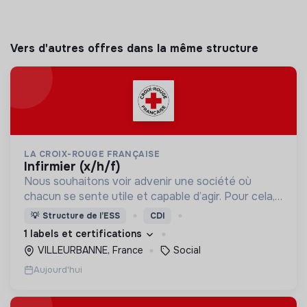
Vers d'autres offres dans la même structure
LA CROIX-ROUGE FRANÇAISE
infirmier (x/h/f)
Nous souhaitons voir advenir une société où
chacun se sente utile et capable d’agir. Pour cela,
nous proposons des moyens et des lieux
💡
Structure de l’ESS
CDI
d’engagement innovants et adaptés à tous.
1 labels et certifications
VILLEURBANNE, France
Social
Aujourd'hui