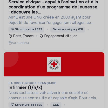
service civique - appui à l'animation et à la
coordination d'un programme de jeunesse
: découvre les...
AIME est une ONG créée en 2009 ayant pour
objectif de favoriser l’engagement citoyen au
service d’un développement solidaire, durable et
💡
Structure de l’ESS
Service civique / VSI
inclusif.
Paris, France
Engagement citoyen
Aujourd'hui
LA CROIX-ROUGE FRANÇAISE
infirmier (f/h/x)
Nous souhaitons voir advenir une société où
chacun se sente utile et capable d’agir. Pour cela,
nous proposons des moyens et des lieux
💡
Structure de l’ESS
CDD