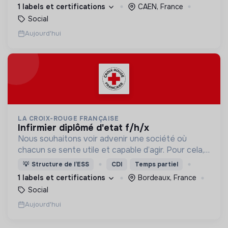
d’engagement innovants et adaptés à tous.
1 labels et certifications
CAEN, France
Social
Aujourd'hui
LA CROIX-ROUGE FRANÇAISE
infirmier diplômé d'etat f/h/x
Nous souhaitons voir advenir une société où
chacun se sente utile et capable d’agir. Pour cela,
nous proposons des moyens et des lieux
💡
Structure de l’ESS
CDI
Temps partiel
d’engagement innovants et adaptés à tous.
1 labels et certifications
Bordeaux, France
Social
Aujourd'hui