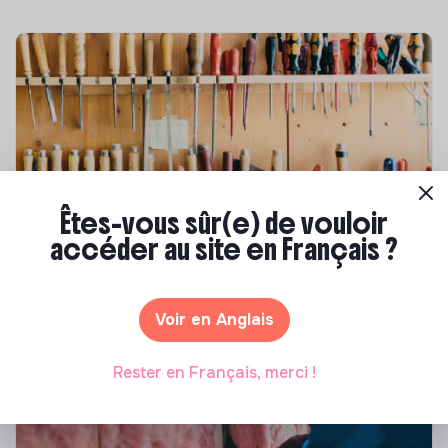
Êtes-vous sûr(e) de vouloir
Compétences & formations
accéder au site en Français ?
Comment se former à la transition écologique
?
Voir en Anglais
Marianne Roussel
•
09 janvier 2024
Rester en Français, merci !