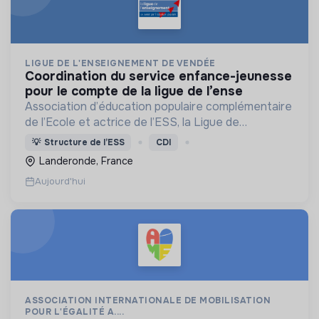
LIGUE DE L'ENSEIGNEMENT DE VENDÉE
coordination du service enfance-jeunesse
pour le compte de la ligue de l’ense
Association d’éducation populaire complémentaire
de l’Ecole et actrice de l’ESS, la Ligue de
l’enseignement 85 regroupe autour de la laïcité,
💡
Structure de l’ESS
CDI
citoyenneté, solidarité plus de 200 associations.
Landeronde, France
Aujourd'hui
ASSOCIATION INTERNATIONALE DE MOBILISATION
POUR L'ÉGALITÉ A....