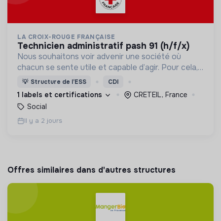
LA CROIX-ROUGE FRANÇAISE
technicien administratif pash 91 (h/f/x)
Nous souhaitons voir advenir une société où
chacun se sente utile et capable d’agir. Pour cela,
nous proposons des moyens et des lieux
💡
Structure de l’ESS
CDI
d’engagement innovants et adaptés à tous.
1 labels et certifications
CRETEIL, France
Social
Il y a 2 jours
Offres similaires dans d'autres structures