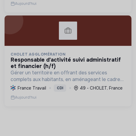
Aujourd'hui
CHOLET AGGLOMÉRATION
responsable d'activité suivi administratif
et financier (h/f)
Gérer un territoire en offrant des services
complets aux habitants, en aménageant le cadre
de vie et en promouvant une transition écologique
France Travail
49 - CHOLET, France
CDI
et sociale durable, via des politiques ambitieuses.
Aujourd'hui