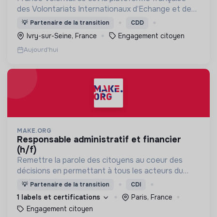
des Volontariats Internationaux d’Echange et de
Solidarité.
💡
Partenaire de la transition
CDD
Ivry-sur-Seine, France
Engagement citoyen
Aujourd'hui
MAKE.ORG
responsable administratif et financier
(h/f)
Remettre la parole des citoyens au coeur des
décisions en permettant à tous les acteurs du
changement (citoyens, entreprises, institutions..)
💡
Partenaire de la transition
CDI
de collaborer grâce à une plateforme numérique
1 labels et certifications
Paris, France
Engagement citoyen