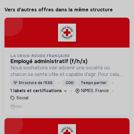
Vers d'autres offres dans la même structure
LA CROIX-ROUGE FRANÇAISE
employé administratif (f/h/x)
Nous souhaitons voir advenir une société où
chacun se sente utile et capable d’agir. Pour cela,
nous proposons des moyens et des lieux
💡
Structure de l’ESS
CDD
Temps partiel
d’engagement innovants et adaptés à tous.
1 labels et certifications
NIMES, France
Social
Hier