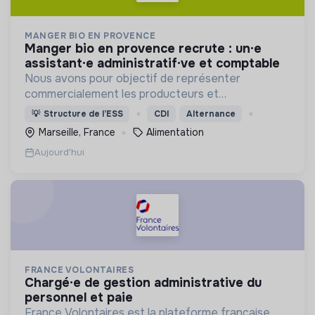
MANGER BIO EN PROVENCE
manger bio en provence recrute : un·e
assistant·e administratif·ve et comptable
Nous avons pour objectif de représenter
commercialement les producteurs et
transformateurs BIO de la région SUD auprès des
💡
Structure de l’ESS
CDI
Alternance
collectivités afin d’introduire les produits BIO et
Marseille, France
Alimentation
LOCAUX dans les cantines.
Aujourd'hui
FRANCE VOLONTAIRES
chargé·e de gestion administrative du
personnel et paie
France Volontaires est la plateforme française