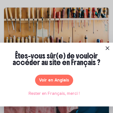
Êtes-vous sûr(e) de vouloir
Compétences & formations
accéder au site en Français ?
Comment se former à la transition écologique
?
Voir en Anglais
Marianne Roussel
•
09 janvier 2024
Rester en Français, merci !