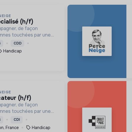
NEIGE
cialisé (h/f)
mpagner, de façon
onnes touchées par une
e, un handicap physique
S
CDD
Handicap
NEIGE
cateur (h/f)
mpagner, de façon
onnes touchées par une
e, un handicap physique
S
CDI
on, France
Handicap