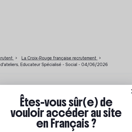
ecrutent
>
La Croix-Rouge française recrutement
>
d'ateliers, Educateur Spécialisé - Social - 04/06/2026
ions à impact
Êtes-vous sûr(e) de
ar où commencer ? Pas de panique, on te propose une
vouloir accéder au site
n écologique et solidaire !
en Français ?