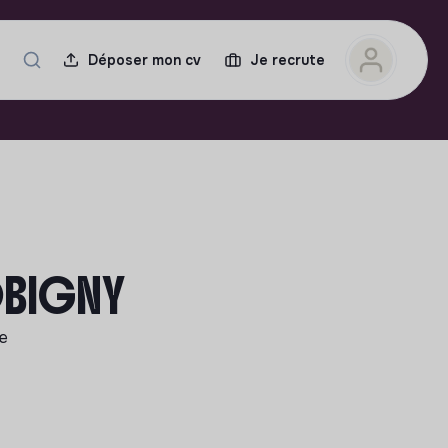
Déposer mon cv
Je recrute
BOBIGNY
le