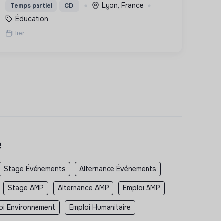
Lyon, France
Temps partiel
CDI
et inspirante.
Éducation
Hier
e
Stage Événements
Alternance Événements
Stage AMP
Alternance AMP
Emploi AMP
oi Environnement
Emploi Humanitaire