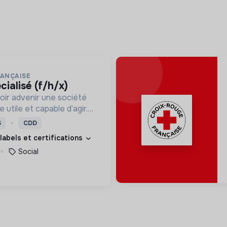
RANÇAISE
cialisé (f/h/x)
oir advenir une société
utile et capable d’agir.
roposons des moyens et
S
CDD
ement innovants et
 labels et certifications
Social