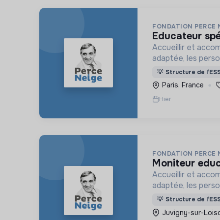
FONDATION PERCE 
educateur spé
Accueillir et acco
adaptée, les pers
déficience mental
💡
Structure de l’ES
ou psychique
Paris, France
Hier
FONDATION PERCE 
moniteur edu
Accueillir et acco
adaptée, les pers
déficience mental
💡
Structure de l’ES
ou psychique
Juvigny-sur-Lois