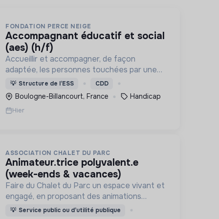
FONDATION PERCE NEIGE
accompagnant éducatif et social
(aes) (h/f)
Accueillir et accompagner, de façon
adaptée, les personnes touchées par une
déficience mentale, un handicap physique
💡
Structure de l’ESS
CDD
ou psychique
Boulogne-Billancourt, France
Handicap
Hier
ASSOCIATION CHALET DU PARC
animateur.trice polyvalent.e
(week-ends & vacances)
Faire du Chalet du Parc un espace vivant et
engagé, en proposant des animations
culturelles et pédagogiques (ateliers, expos,
💡
Service public ou d’utilité publique
jeux) pour vivre une expérience accessible