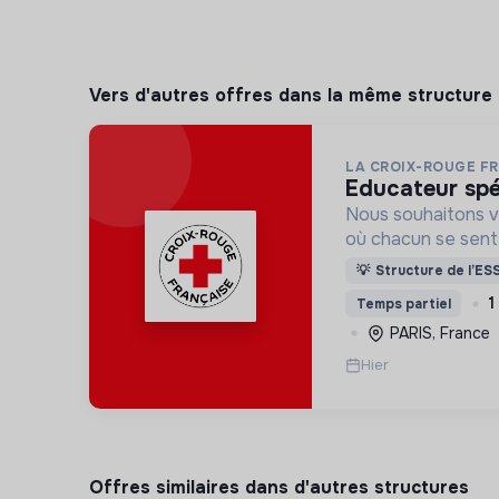
Vers d'autres offres dans la même structure
LA CROIX-ROUGE F
educateur spé
Nous souhaitons v
où chacun se sente 
Pour cela, nous p
💡
Structure de l’ES
des lieux d’engag
1
Temps partiel
adaptés à tous.
PARIS, France
Hier
Offres similaires dans d'autres structures