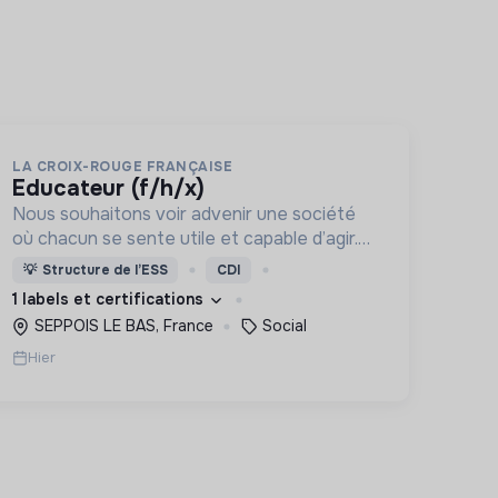
LA CROIX-ROUGE FRANÇAISE
educateur (f/h/x)
Nous souhaitons voir advenir une société
où chacun se sente utile et capable d’agir.
Pour cela, nous proposons des moyens et
💡
Structure de l’ESS
CDI
des lieux d’engagement innovants et
1 labels et certifications
adaptés à tous.
SEPPOIS LE BAS, France
Social
Hier