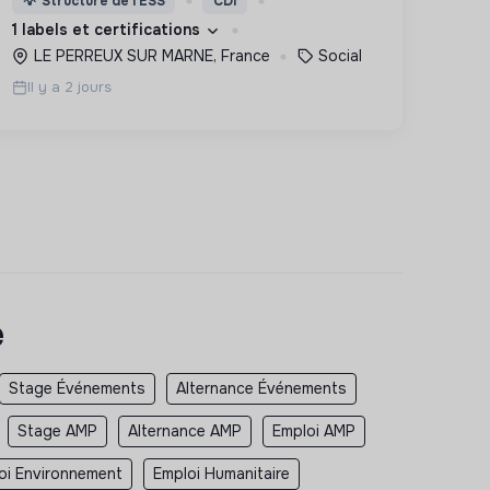
💡
Structure de l’ESS
CDI
des lieux d’engagement innovants et
1 labels et certifications
adaptés à tous.
LE PERREUX SUR MARNE, France
Social
Il y a 2 jours
e
Stage Événements
Alternance Événements
Stage AMP
Alternance AMP
Emploi AMP
oi Environnement
Emploi Humanitaire