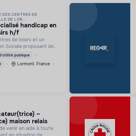
N DES CENTRES DE
LE DE LOR...
irs h/f
res de loisirs et un
n Sociale proposant des
çais Langue Étrangère
’utilité publique
nement à la scolarité
Lormont, France
D
aux droits.
ce) maison relais
de venir en aide à toute
ant en situation de