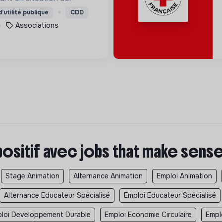
lle, en détresse psychique
’utilité publique
CDD
nt en situation
Associations
 ou professionnelle.
positif avec jobs that make sens
Stage Animation
Alternance Animation
Emploi Animation
Alternance Educateur Spécialisé
Emploi Educateur Spécialisé
loi Developpement Durable
Emploi Economie Circulaire
Empl