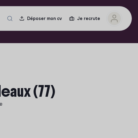
Déposer mon cv
Je recrute
Meaux (77)
le