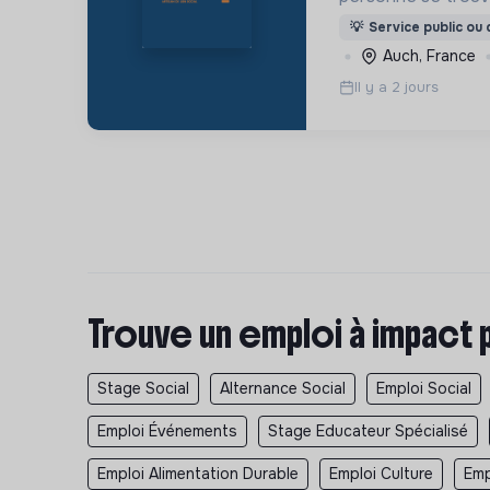
difficulté matérie
💡
Service public ou d
et plus généraleme
Auch, France
d’exclusion sociale
Il y a 2 jours
Trouve un emploi à impact 
Stage Social
Alternance Social
Emploi Social
Emploi Événements
Stage Educateur Spécialisé
Emploi Alimentation Durable
Emploi Culture
Emp