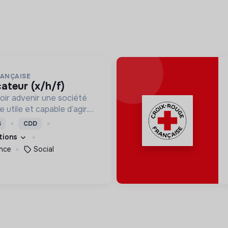
RANÇAISE
cateur (x/h/f)
oir advenir une société
utile et capable d’agir.
roposons des moyens et
S
CDD
ement innovants et
ations
nce
Social