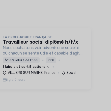
LA CROIX-ROUGE FRANÇAISE
travailleur social diplômé h/f/x
Nous souhaitons voir advenir une société
où chacun se sente utile et capable d’agir.
Pour cela, nous proposons des moyens et
💡
Structure de l’ESS
CDI
des lieux d’engagement innovants et
1 labels et certifications
adaptés à tous.
VILLIERS SUR MARNE, France
Social
Il y a 2 jours