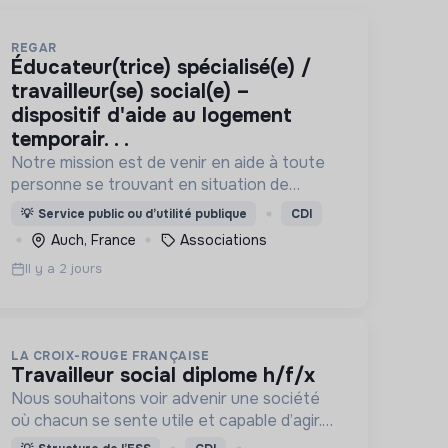
REGAR
éducateur(trice) spécialisé(e) /
travailleur(se) social(e) –
dispositif d'aide au logement
temporair. . .
Notre mission est de venir en aide à toute
personne se trouvant en situation de
difficulté matérielle, en détresse psychique
💡
Service public ou d’utilité publique
CDI
et plus généralement en situation
Auch, France
Associations
d’exclusion sociale ou professionnelle.
Il y a 2 jours
LA CROIX-ROUGE FRANÇAISE
travailleur social diplome h/f/x
Nous souhaitons voir advenir une société
où chacun se sente utile et capable d’agir.
Pour cela, nous proposons des moyens et