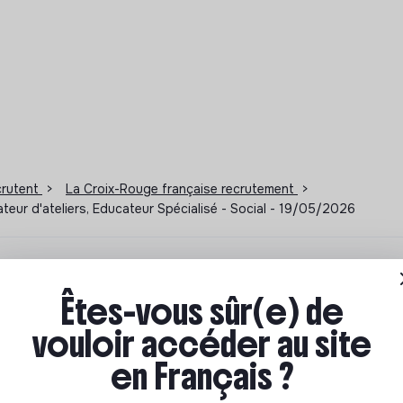
ecrutent
>
La Croix-Rouge française recrutement
>
ateur d'ateliers, Educateur Spécialisé - Social - 19/05/2026
ions à impact
Êtes-vous sûr(e) de
vouloir accéder au site
ar où commencer ? Pas de panique, on te propose une
n écologique et solidaire !
en Français ?