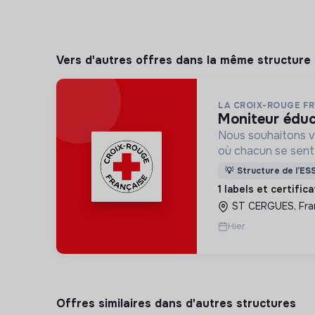
Vers d'autres offres dans la même structure
LA CROIX-ROUGE F
moniteur édu
Nous souhaitons v
où chacun se sente 
Pour cela, nous p
💡
Structure de l’ES
des lieux d’engag
1 labels et certific
adaptés à tous.
ST CERGUES, Fra
Hier
Offres similaires dans d'autres structures