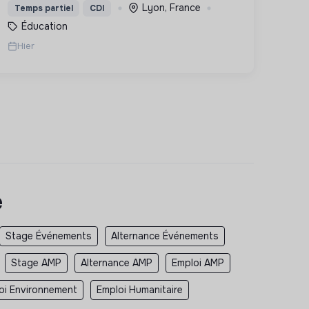
Lyon, France
Temps partiel
CDI
et inspirante.
Éducation
Hier
e
Stage Événements
Alternance Événements
Stage AMP
Alternance AMP
Emploi AMP
oi Environnement
Emploi Humanitaire