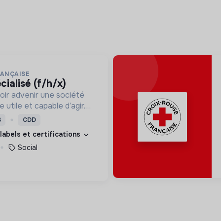
RANÇAISE
cialisé (f/h/x)
oir advenir une société
utile et capable d’agir.
roposons des moyens et
S
CDD
ement innovants et
 labels et certifications
Social