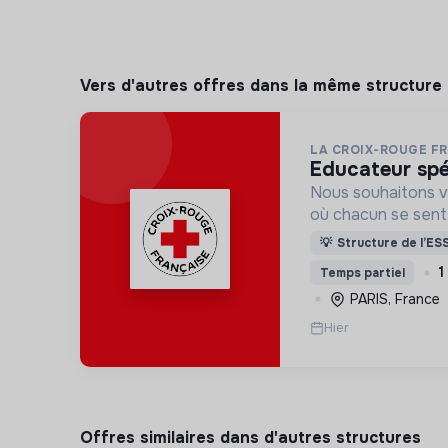
Vers d'autres offres dans la même structure
LA CROIX-ROUGE F
educateur spé
Nous souhaitons v
où chacun se sente 
Pour cela, nous p
💡
Structure de l’ES
des lieux d’engag
1
Temps partiel
adaptés à tous.
PARIS, France
Hier
Offres similaires dans d'autres structures