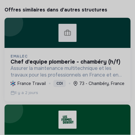
Offres similaires dans d'autres structures
EMALEC
chef d'equipe plomberie - chambéry (h/f)
Assurer la maintenance multitechnique et les
travaux pour les professionnels en France et en
Europe, en intégrant des solutions durables et en
France Travail
73 - Chambéry, France
CDI
promouvant un environnement de travail éthique
Il y a 2 jours
et inclusi...