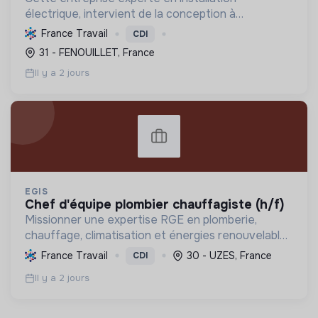
électrique, intervient de la conception à
l'exploitation, notamment pour les centrales
France Travail
CDI
photovoltaïques. Elle contribue à la transition
31 - FENOUILLET, France
écologique avec son Labe...
Il y a 2 jours
EGIS
chef d'équipe plombier chauffagiste (h/f)
Missionner une expertise RGE en plomberie,
chauffage, climatisation et énergies renouvelables
pour les particuliers, professionnels et
France Travail
30 - UZES, France
CDI
collectivités, œuvrant pour la transition
Il y a 2 jours
énergétique et l'effica...