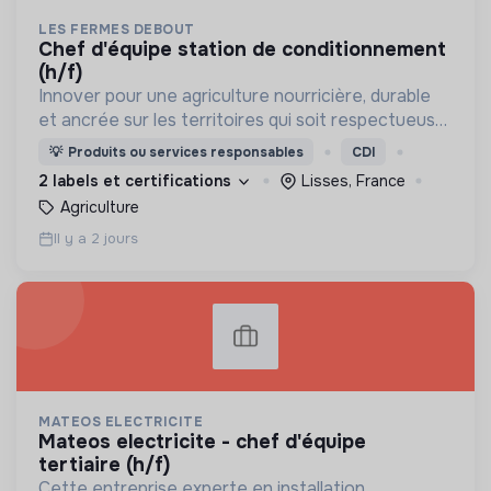
LES FERMES DEBOUT
chef d'équipe station de conditionnement
(h/f)
Innover pour une agriculture nourricière, durable
et ancrée sur les territoires qui soit respectueuse
de l'humain et des écosystèmes
💡
Produits ou services responsables
CDI
2 labels et certifications
Lisses, France
Agriculture
Il y a 2 jours
MATEOS ELECTRICITE
mateos electricite - chef d'équipe
tertiaire (h/f)
Cette entreprise experte en installation