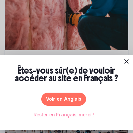
Compétences & formations
Êtes-vous sûr(e) de vouloir
Top 8 des formations en rénovation
accéder au site en Français ?
énergétique des bâtiments
Marianne Roussel
•
21 janvier 2025
Voir en Anglais
Rester en Français, merci !