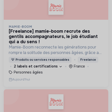
MAMIE-BOOM
[freelance] mamie-boom recrute des
gentils accompagnateurs, le job étudiant
qui a du sens !
Mamie-Boom reconnecte les générations pour
rompre la solitude des personnes âgées, grâce aux
visites d'étudiants chaque semaine.
💡
Produits ou services responsables
Freelance
2 labels et certifications
France
Personnes âgées
Aujourd'hui