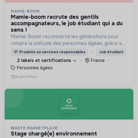
MAMIE-BOOM
mamie-boom recrute des gentils
accompagnateurs, le job étudiant qui a du
sens !
Mamie-Boom reconnecte les générations pour
rompre la solitude des personnes âgées, grâce aux
visites d'étudiants chaque semaine.
💡
Produits ou services responsables
Job étudiant
2 labels et certifications
France
Personnes âgées
Aujourd'hui
WASTE MARKETPLACE
stage chargé(e) environnement