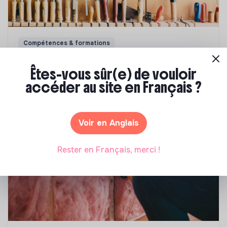
Compétences & formations
Comment se former à la transition écologique
Êtes-vous sûr(e) de vouloir
?
accéder au site en Français ?
Marianne Roussel
•
09 janvier 2024
Voir en Anglais
Rester en Français, merci !