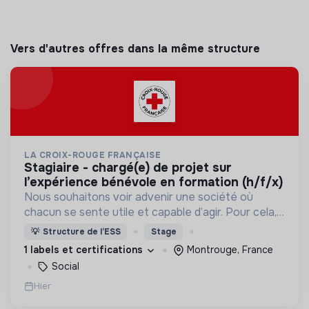
Vers d'autres offres dans la même structure
LA CROIX-ROUGE FRANÇAISE
stagiaire - chargé(e) de projet sur
l’expérience bénévole en formation (h/f/x)
Nous souhaitons voir advenir une société où
chacun se sente utile et capable d’agir. Pour cela,
nous proposons des moyens et des lieux
💡
Structure de l’ESS
Stage
d’engagement innovants et adaptés à tous.
1 labels et certifications
Montrouge, France
Social
Hier