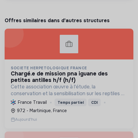
Offres similaires dans d'autres structures
SOCIETE HERPETOLOGIQUE FRANCE
chargé.e de mission pna iguane des
petites antilles h/f (h/f)
Cette association œuvre à l'étude, la
conservation et la sensibilisation sur les reptiles et
amphibiens. Elle protège ces espèces et leurs
France Travail
Temps partiel
CDI
habitats, améliore les connaissances scientifiques
972 - Martinique, France
et promeut...
Aujourd'hui