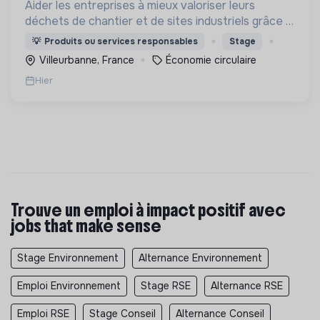
Aider les entreprises à mieux valoriser leurs
déchets de chantier et de sites industriels grâce à
une application digitale.
💡
Produits ou services responsables
Stage
Villeurbanne, France
Économie circulaire
Hier
Trouve un emploi à impact positif avec
jobs that make sense
Stage Environnement
Alternance Environnement
Emploi Environnement
Stage RSE
Alternance RSE
Emploi RSE
Stage Conseil
Alternance Conseil