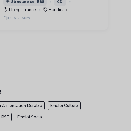
💡
Structure de l’ESS
CDI
ou psychique
Floing, France
Handicap
Il y a 2 jours
e
i Alimentation Durable
Emploi Culture
i RSE
Emploi Social