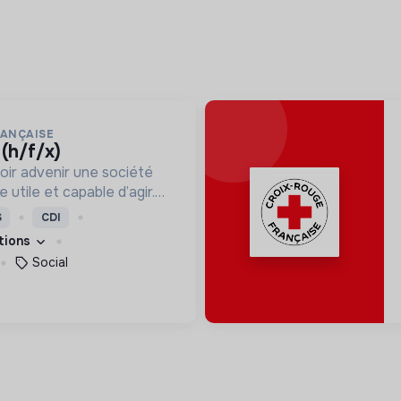
RANÇAISE
 (h/f/x)
oir advenir une société
utile et capable d’agir.
roposons des moyens et
S
CDI
ement innovants et
ations
Social