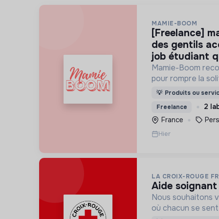
MAMIE-BOOM
[freelance] mamie-boom recrute
des gentils a
job étudiant q
Mamie-Boom recon
pour rompre la so
âgées, grâce aux v
💡
Produits ou servi
semaine.
2 la
Freelance
France
Per
Hier
LA CROIX-ROUGE F
aide soignant
Nous souhaitons v
où chacun se sente 
Pour cela, nous p