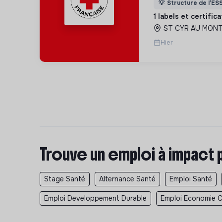
💡
Structure de l’ES
des lieux d’engag
1 labels et certific
adaptés à tous.
ST CYR AU MONT 
Hier
Trouve un emploi à impact 
Stage Santé
Alternance Santé
Emploi Santé
Emploi Developpement Durable
Emploi Economie Ci