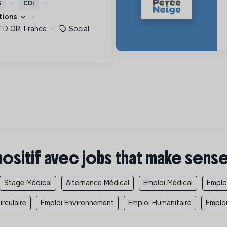
S
CDI
ement innovants et
ations
D OR, France
Social
positif avec jobs that make sens
Stage Médical
Alternance Médical
Emploi Médical
Emplo
rculaire
Emploi Environnement
Emploi Humanitaire
Emplo