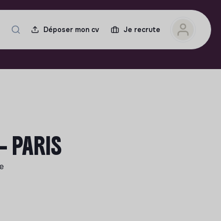
Déposer mon cv
Je recrute
- PARIS
le