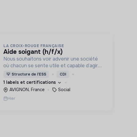
LA CROIX-ROUGE FRANÇAISE
aide soigant (h/f/x)
Nous souhaitons voir advenir une société
où chacun se sente utile et capable d’agir.
Pour cela, nous proposons des moyens et
💡
Structure de l’ESS
CDI
des lieux d’engagement innovants et
1 labels et certifications
adaptés à tous.
AVIGNON, France
Social
Hier