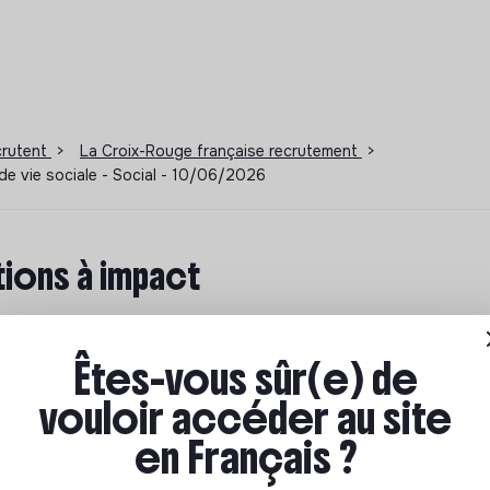
ecrutent
>
La Croix-Rouge française recrutement
>
e de vie sociale - Social - 10/06/2026
ions à impact
ar où commencer ? Pas de panique, on te propose une
n écologique et solidaire !
Êtes-vous sûr(e) de
vouloir accéder au site
en Français ?