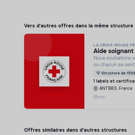
Vers d'autres offres dans la même structure
LA CROIX-ROUGE F
aide soignant
Nous souhaitons v
où chacun se sente 
Pour cela, nous p
💡
Structure de l’ES
des lieux d’engag
1 labels et certific
adaptés à tous.
ANTIBES, France
Hier
Offres similaires dans d'autres structures