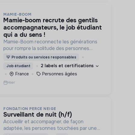
MAMIE-BOOM
mamie-boom recrute des gentils
accompagnateurs, le job étudiant
qui a du sens !
Mamie-Boom reconnecte les générations
pour rompre la solitude des personnes
âgées, grâce aux visites d'étudiants chaque
💡
Produits ou services responsables
semaine.
2 labels et certifications
Job étudiant
France
Personnes âgées
Hier
FONDATION PERCE NEIGE
surveillant de nuit (h/f)
Accueillir et accompagner, de façon
adaptée, les personnes touchées par une
déficience mentale, un handicap physique