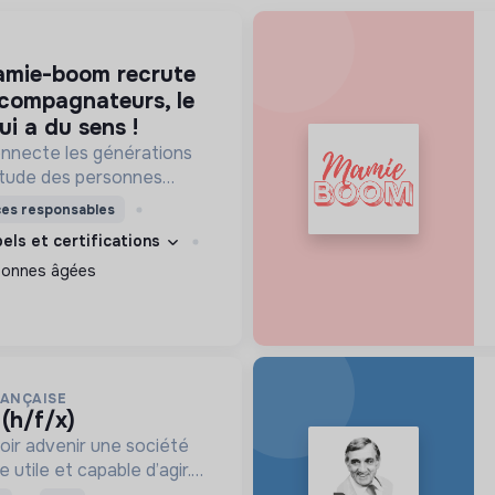
ccompagnateurs, le
ui a du sens !
necte les générations
litude des personnes
isites d'étudiants chaque
ces responsables
bels et certifications
sonnes âgées
RANÇAISE
 (h/f/x)
oir advenir une société
utile et capable d’agir.
roposons des moyens et