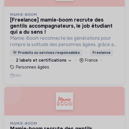
MAMIE-BOOM
[freelance] mamie-boom recrute des
gentils accompagnateurs, le job étudiant
qui a du sens !
Mamie-Boom reconnecte les générations pour
rompre la solitude des personnes âgées, grâce aux
visites d'étudiants chaque semaine.
💡
Produits ou services responsables
Freelance
2 labels et certifications
France
Personnes âgées
Hier
MAMIE-BOOM
mamie-boom recrute des gentils