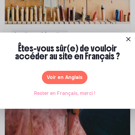
Compétences & formations
Comment se former à la transition écologique
Êtes-vous sûr(e) de vouloir
?
accéder au site en Français ?
Marianne Roussel
•
09 janvier 2024
Voir en Anglais
Rester en Français, merci !