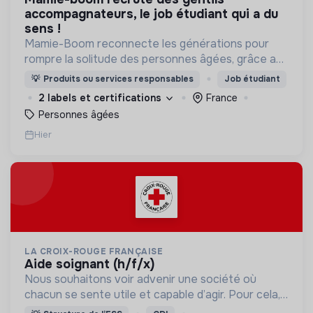
accompagnateurs, le job étudiant qui a du
sens !
Mamie-Boom reconnecte les générations pour
rompre la solitude des personnes âgées, grâce aux
visites d'étudiants chaque semaine.
💡
Produits ou services responsables
Job étudiant
2 labels et certifications
France
Personnes âgées
Hier
LA CROIX-ROUGE FRANÇAISE
aide soignant (h/f/x)
Nous souhaitons voir advenir une société où
chacun se sente utile et capable d’agir. Pour cela,
nous proposons des moyens et des lieux