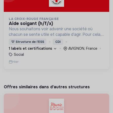
LA CROIX-ROUGE FRANÇAISE
aide soigant (h/f/x)
Nous souhaitons voir advenir une société où
chacun se sente utile et capable d’agir. Pour cela,
nous proposons des moyens et des lieux
💡
Structure de l’ESS
CDI
d’engagement innovants et adaptés à tous.
1 labels et certifications
AVIGNON, France
Social
Hier
Offres similaires dans d'autres structures