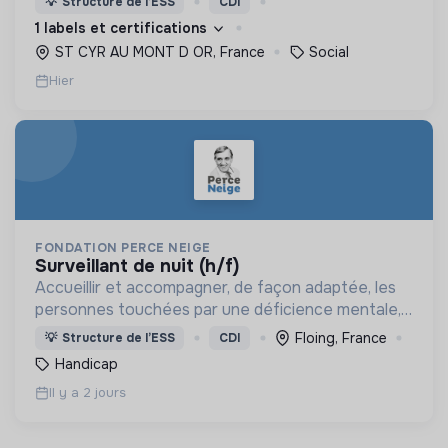
💡
Structure de l’ESS
CDI
d’engagement innovants et adaptés à tous.
1 labels et certifications
ST CYR AU MONT D OR, France
Social
Hier
FONDATION PERCE NEIGE
surveillant de nuit (h/f)
Accueillir et accompagner, de façon adaptée, les
personnes touchées par une déficience mentale,
un handicap physique ou psychique
Floing, France
💡
Structure de l’ESS
CDI
Handicap
Il y a 2 jours