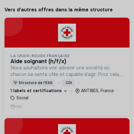
Vers d'autres offres dans la même structure
LA CROIX-ROUGE FRANÇAISE
aide soignant (h/f/x)
Nous souhaitons voir advenir une société où
chacun se sente utile et capable d’agir. Pour cela,
nous proposons des moyens et des lieux
💡
Structure de l’ESS
CDI
d’engagement innovants et adaptés à tous.
1 labels et certifications
ANTIBES, France
Social
Hier