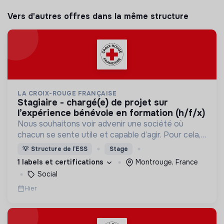
Vers d'autres offres dans la même structure
LA CROIX-ROUGE FRANÇAISE
stagiaire - chargé(e) de projet sur
l’expérience bénévole en formation (h/f/x)
Nous souhaitons voir advenir une société où
chacun se sente utile et capable d’agir. Pour cela,
nous proposons des moyens et des lieux
💡
Structure de l’ESS
Stage
d’engagement innovants et adaptés à tous.
1 labels et certifications
Montrouge, France
Social
Hier