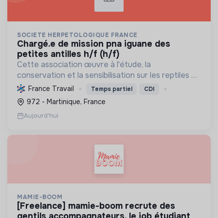
SOCIETE HERPETOLOGIQUE FRANCE
chargé.e de mission pna iguane des
petites antilles h/f (h/f)
Cette association œuvre à l'étude, la
conservation et la sensibilisation sur les reptiles et
amphibiens. Elle protège ces espèces et leurs
France Travail
Temps partiel
CDI
habitats, améliore les connaissances scientifiques
972 - Martinique, France
et promeut...
Aujourd'hui
MAMIE-BOOM
[freelance] mamie-boom recrute des
gentils accompagnateurs, le job étudiant