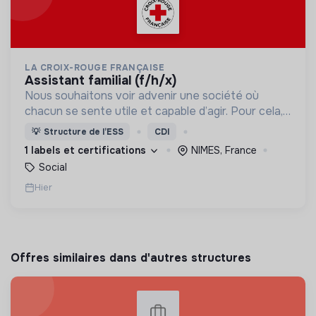
LA CROIX-ROUGE FRANÇAISE
assistant familial (f/h/x)
Nous souhaitons voir advenir une société où
chacun se sente utile et capable d’agir. Pour cela,
nous proposons des moyens et des lieux
💡
Structure de l’ESS
CDI
d’engagement innovants et adaptés à tous.
1 labels et certifications
NIMES, France
Social
Hier
Offres similaires dans d'autres structures