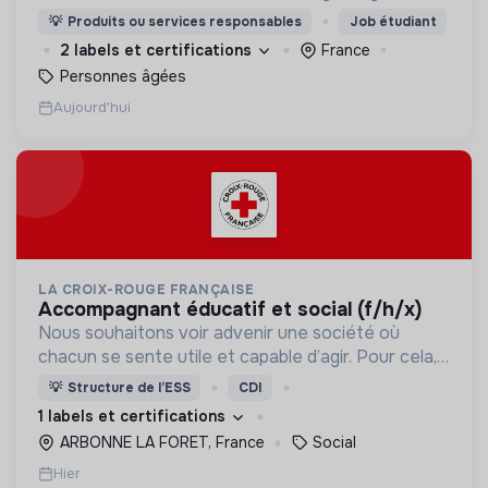
visites d'étudiants chaque semaine.
💡
Produits ou services responsables
Job étudiant
2 labels et certifications
France
Personnes âgées
Aujourd'hui
LA CROIX-ROUGE FRANÇAISE
accompagnant éducatif et social (f/h/x)
Nous souhaitons voir advenir une société où
chacun se sente utile et capable d’agir. Pour cela,
nous proposons des moyens et des lieux
💡
Structure de l’ESS
CDI
d’engagement innovants et adaptés à tous.
1 labels et certifications
ARBONNE LA FORET, France
Social
Hier