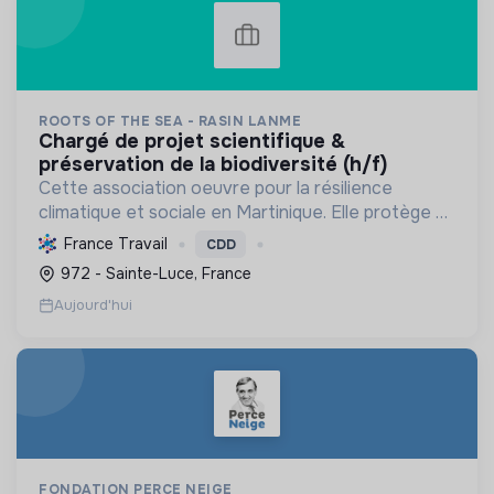
ROOTS OF THE SEA - RASIN LANME
chargé de projet scientifique &
préservation de la biodiversité (h/f)
Cette association oeuvre pour la résilience
climatique et sociale en Martinique. Elle protège et
restaure les écosystèmes marins et côtiers,
France Travail
CDD
sensibilise le public et mobilise les citoyens pour un
972 - Sainte-Luce, France
aven...
Aujourd'hui
FONDATION PERCE NEIGE