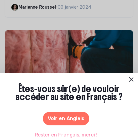
Marianne Roussel
•
09 janvier 2024
Êtes-vous sûr(e) de vouloir
Compétences & formations
accéder au site en Français ?
Top 8 des formations en rénovation
énergétique des bâtiments
Voir en Anglais
Marianne Roussel
•
21 janvier 2025
Rester en Français, merci !