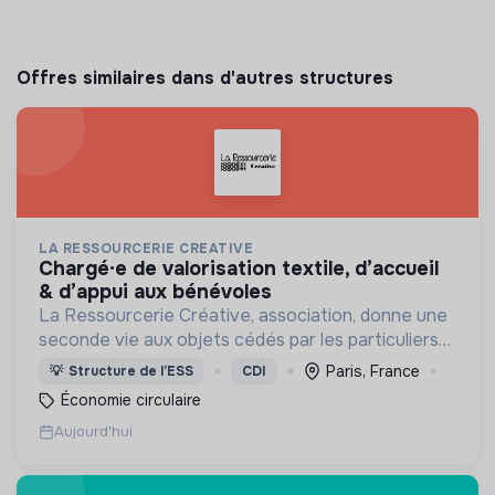
Offres similaires dans d'autres structures
LA RESSOURCERIE CREATIVE
chargé·e de valorisation textile, d’accueil
& d’appui aux bénévoles
La Ressourcerie Créative, association, donne une
seconde vie aux objets cédés par les particuliers
et collectés en entreprise. Elle participe ainsi à un
Paris, France
💡
Structure de l’ESS
CDI
autre mode de consommation plus respectueux.
Économie circulaire
Aujourd'hui