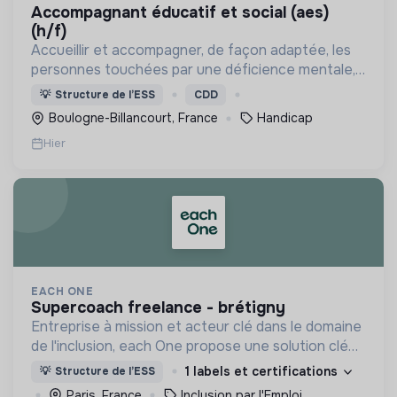
accompagnant éducatif et social (aes)
(h/f)
Accueillir et accompagner, de façon adaptée, les
personnes touchées par une déficience mentale,
un handicap physique ou psychique
💡
Structure de l’ESS
CDD
Boulogne-Billancourt, France
Handicap
Hier
EACH ONE
supercoach freelance - brétigny
Entreprise à mission et acteur clé dans le domaine
de l'inclusion, each One propose une solution clé
en main de recrutement et de formation dédiée
1 labels et certifications
💡
Structure de l’ESS
aux personnes réfugiées et éloignées de l’emploi.
Paris, France
Inclusion par l'Emploi