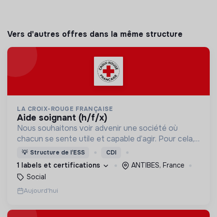
Vers d'autres offres dans la même structure
LA CROIX-ROUGE FRANÇAISE
aide soignant (h/f/x)
Nous souhaitons voir advenir une société où
chacun se sente utile et capable d’agir. Pour cela,
nous proposons des moyens et des lieux
💡
Structure de l’ESS
CDI
d’engagement innovants et adaptés à tous.
1 labels et certifications
ANTIBES, France
Social
Aujourd'hui