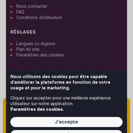
Nous contacter
FAQ
Conditions d'utilisation
RÉGLAGES
Langues ou régions
Plan du site
Paramètres des cookies
Nous utilisons des cookies pour être capable
d'améliorer la plateforme en fonction de votre
SUIVEZ-NOUS
usage et pour le marketing.
Cliquez sur accepter pour une meilleure expérience
utilisateur sur notre application.
Attention cette annonce a été publiée il y a
© 2026 jobs that makesense.
Paramètres des cookies.
plus de 60 jours (le 13/05/2026) et est sans
doute expirée ou non mise à jour.
J'accepte