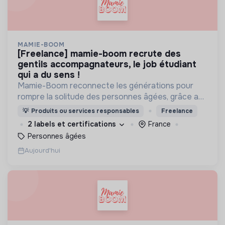
MAMIE-BOOM
[freelance] mamie-boom recrute des
gentils accompagnateurs, le job étudiant
qui a du sens !
Mamie-Boom reconnecte les générations pour
rompre la solitude des personnes âgées, grâce aux
visites d'étudiants chaque semaine.
💡
Produits ou services responsables
Freelance
2 labels et certifications
France
Personnes âgées
Aujourd'hui