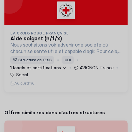
LA CROIX-ROUGE FRANÇAISE
aide soigant (h/f/x)
Nous souhaitons voir advenir une société où
chacun se sente utile et capable d’agir. Pour cela,
nous proposons des moyens et des lieux
💡
Structure de l’ESS
CDI
d’engagement innovants et adaptés à tous.
1 labels et certifications
AVIGNON, France
Social
Aujourd'hui
Offres similaires dans d'autres structures