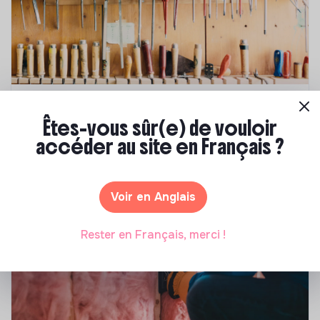
Compétences & formations
Êtes-vous sûr(e) de vouloir
Comment se former à la transition écologique
accéder au site en Français ?
?
Marianne Roussel
•
09 janvier 2024
Voir en Anglais
Rester en Français, merci !