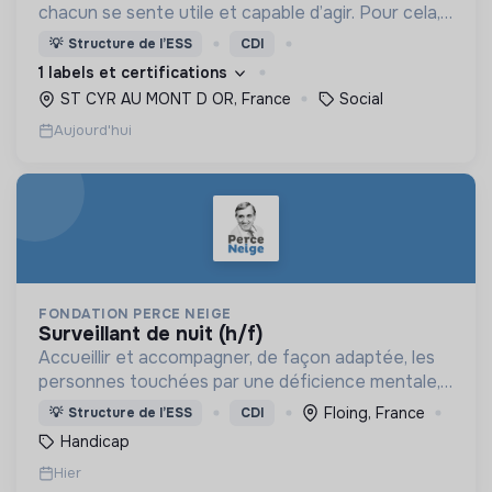
chacun se sente utile et capable d’agir. Pour cela,
nous proposons des moyens et des lieux
💡
Structure de l’ESS
CDI
d’engagement innovants et adaptés à tous.
1 labels et certifications
ST CYR AU MONT D OR, France
Social
Aujourd'hui
FONDATION PERCE NEIGE
surveillant de nuit (h/f)
Accueillir et accompagner, de façon adaptée, les
personnes touchées par une déficience mentale,
un handicap physique ou psychique
Floing, France
💡
Structure de l’ESS
CDI
Handicap
Hier