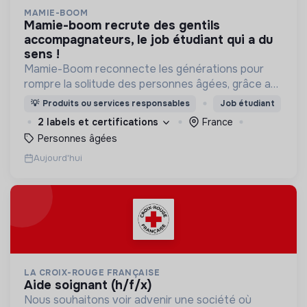
MAMIE-BOOM
mamie-boom recrute des gentils
accompagnateurs, le job étudiant qui a du
sens !
Mamie-Boom reconnecte les générations pour
rompre la solitude des personnes âgées, grâce aux
visites d'étudiants chaque semaine.
💡
Produits ou services responsables
Job étudiant
2 labels et certifications
France
Personnes âgées
Aujourd'hui
LA CROIX-ROUGE FRANÇAISE
aide soignant (h/f/x)
Nous souhaitons voir advenir une société où