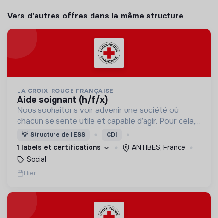
Vers d'autres offres dans la même structure
LA CROIX-ROUGE FRANÇAISE
aide soignant (h/f/x)
Nous souhaitons voir advenir une société où
chacun se sente utile et capable d’agir. Pour cela,
nous proposons des moyens et des lieux
💡
Structure de l’ESS
CDI
d’engagement innovants et adaptés à tous.
1 labels et certifications
ANTIBES, France
Social
Hier