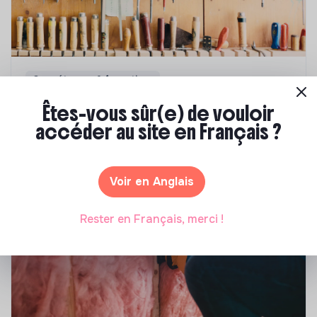
Compétences & formations
Comment se former à la transition écologique
Êtes-vous sûr(e) de vouloir
?
accéder au site en Français ?
Marianne Roussel
•
09 janvier 2024
Voir en Anglais
Rester en Français, merci !