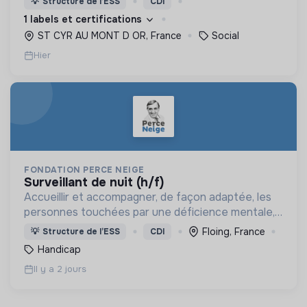
💡
Structure de l’ESS
CDI
d’engagement innovants et adaptés à tous.
1 labels et certifications
ST CYR AU MONT D OR, France
Social
Hier
FONDATION PERCE NEIGE
surveillant de nuit (h/f)
Accueillir et accompagner, de façon adaptée, les
personnes touchées par une déficience mentale,
un handicap physique ou psychique
Floing, France
💡
Structure de l’ESS
CDI
Handicap
Il y a 2 jours