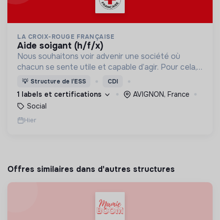
LA CROIX-ROUGE FRANÇAISE
aide soigant (h/f/x)
Nous souhaitons voir advenir une société où
chacun se sente utile et capable d’agir. Pour cela,
nous proposons des moyens et des lieux
💡
Structure de l’ESS
CDI
d’engagement innovants et adaptés à tous.
1 labels et certifications
AVIGNON, France
Social
Hier
Offres similaires dans d'autres structures