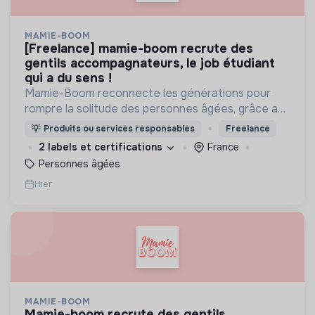
MAMIE-BOOM
[freelance] mamie-boom recrute des
gentils accompagnateurs, le job étudiant
qui a du sens !
Mamie-Boom reconnecte les générations pour
rompre la solitude des personnes âgées, grâce aux
visites d'étudiants chaque semaine.
💡
Produits ou services responsables
Freelance
2 labels et certifications
France
Personnes âgées
Hier
MAMIE-BOOM
mamie-boom recrute des gentils