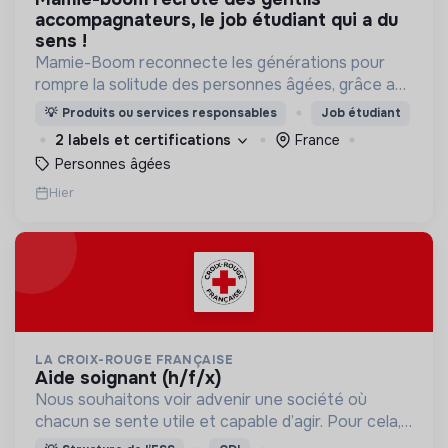
accompagnateurs, le job étudiant qui a du
sens !
Mamie-Boom reconnecte les générations pour
rompre la solitude des personnes âgées, grâce aux
visites d'étudiants chaque semaine.
💡
Produits ou services responsables
Job étudiant
2 labels et certifications
France
Personnes âgées
Hier
LA CROIX-ROUGE FRANÇAISE
aide soignant (h/f/x)
Nous souhaitons voir advenir une société où
chacun se sente utile et capable d’agir. Pour cela,
nous proposons des moyens et des lieux