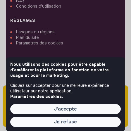
FAQ
Conditions d'utilisation
RÉGLAGES
Langues ou régions
Plan du site
Paramètres des cookies
Nous utilisons des cookies pour être capable
d'améliorer la plateforme en fonction de votre
SUIVEZ-NOUS
usage et pour le marketing.
Cliquez sur accepter pour une meilleure expérience
utilisateur sur notre application.
Attention cette annonce a été publiée il y a
© 2026 jobs that makesense.
Paramètres des cookies.
plus de 60 jours (le 18/05/2026) et est sans
doute expirée ou non mise à jour.
J'accepte
Je refuse